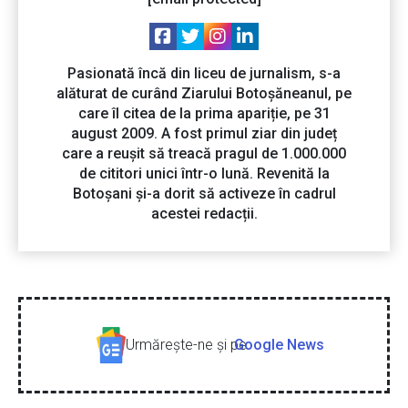
Pasionată încă din liceu de jurnalism, s-a
alăturat de curând Ziarului Botoșăneanul, pe
care îl citea de la prima apariție, pe 31
august 2009. A fost primul ziar din județ
care a reușit să treacă pragul de 1.000.000
de cititori unici într-o lună. Revenită la
Botoșani și-a dorit să activeze în cadrul
acestei redacții.
Urmăreşte-ne şi pe
Google News