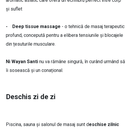
aromatic asiatic care oferă un echilibru perfect între corp
și suflet
- Deep tissue massage
- o tehnică de masaj terapeutic
profund, concepută pentru a elibera tensiunile și blocajele
din țesuturile musculare.
Ni Wayan Santi
nu va rămâne singură, în curând urmând să
îi sosească și un conațional.
Deschis zi de zi
Piscina, sauna și salonul de masaj sunt d
eschise zilnic