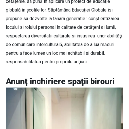
cetăţenie, sa pună în aplicare un proiect de educaţie
globală în şcolile lor. Săptămâna Educaţiei Globale isi
propune sa dezvolte la tanara generatie : conştientizarea
locului si rolului personal in calitate de cetăţeni ai lumii,
respectarea diversitatii culturale si insusirea unor abilităţi
de comunicare interculturală, abilitatea de a lua măsuri
pentru a face lumea un loc mai echitabil şi durabil,
responsabilitatea pentru propriile acţiuni.
Anunţ închiriere spaţii birouri