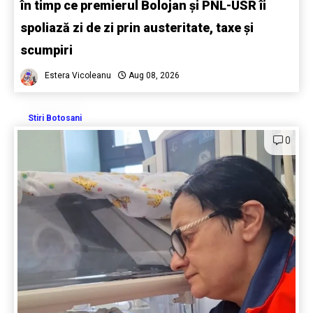
în timp ce premierul Bolojan și PNL-USR îi
spoliază zi de zi prin austeritate, taxe și
scumpiri
Estera Vicoleanu
Aug 08, 2026
Stiri Botosani
0