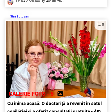
Estera Vicoleanu
Aug 08, 2026
Stiri Botosani
0
GALERIE FOTO - 5
Cu inima acasă: O doctoriță a revenit în satul
copilăriei și a oferit consultații gratuite -
Am