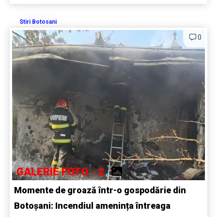
Stiri Botosani
0
GALERIE FOTO - 2
Momente de groază într-o gospodărie din
Botoșani: Incendiul amenința întreaga