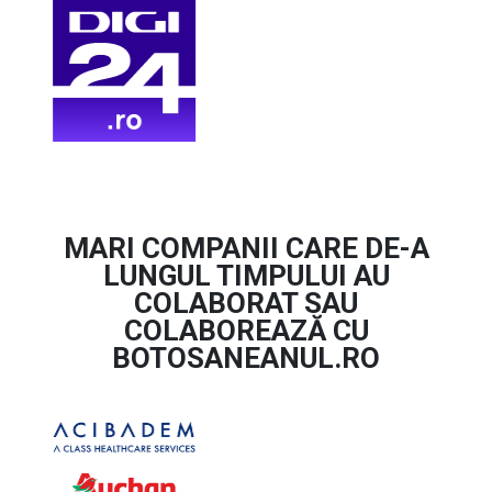
Botoșani
0751 298 424
redactie@martorincomod.ro