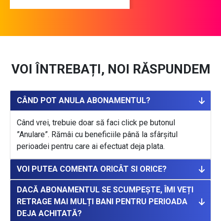
perioadei pentru care ai efectuat deja plata.
VOI PUTEA COMENTA ORICÂT SI ORICE?
DACĂ ABONAMENTUL SE SCUMPEȘTE, ÎMI VEȚI
RETRAGE MAI MULȚI BANI PENTRU PERIOADA
DEJA ACHITATĂ?
ABONEAZĂ-TE ACUM ȘI PROFITĂ
DE OFERTĂ. PRIMII O SUTĂ DE
ABONAȚI BENEFICIAZĂ DE
PREȚURI SPECIALE, ADICĂ:
30 lei / lună