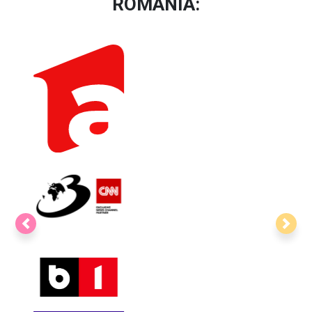
MARI COMPANII CARE DE-A
LUNGUL TIMPULUI AU
COLABORAT SAU
COLABOREAZĂ CU
BOTOSANEANUL.RO
Previous
Next