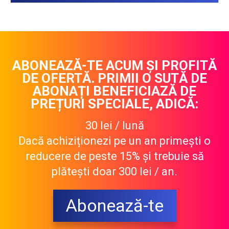
Dacă achiziționezi pe un an primești o
reducere de peste 15% și trebuie să
plătești doar 300 lei / an.
Abonează-te
Informații utile
Pentru a vă bucura de beneficiile
abonamentului, accesați
Botosaneanul.ro de pe browserul din
care v-ați abonat. Abonamentul NU