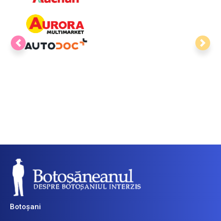
CATEGORII
PARTENERI
Ancheta
Săptămânii
Ştirea Zilei
Top News
Breaking News
Ştiri