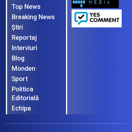
Contact
Anunţuri
Telefoane şi adrese utile
Politici de confidenţialiate
Termeni şi condiţii
RSS FEED
Abonament
ULTIMELE COMENTARII
Toti care au incercat sa
ceara calitate mai mare la