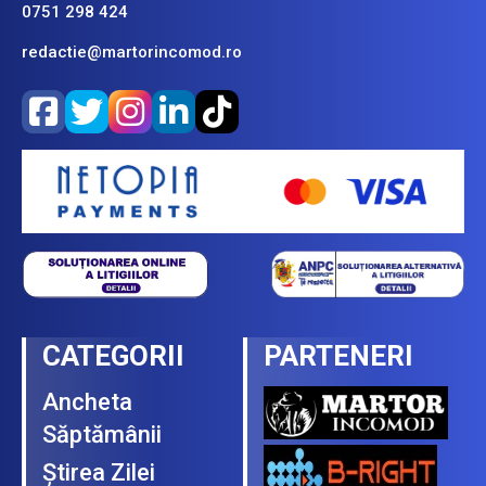
Reportaj
Interviuri
Blog
Monden
Sport
Politica
Editorială
Echipa
LEGĂTURI UTILE
Despre noi
Publicitate