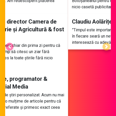
Botoșăneanul pentru mobil. Acum citesc ziarul fără
nicio casetă publicitară”,
Previous
Next
Claudiu Aolăriței, economist
”Timpul este important. M-am abonat și acum primesc
în fiecare seară un newsletter doar cu știrile care mă
interesează cu adevărat”
VOI ÎNTREBAȚI, NOI RĂSPUNDEM
CÂND POT ANULA ABONAMENTUL?
Când vrei, trebuie doar să faci click pe butonul
”Anulare”. Rămâi cu beneficiile până la sfârșitul