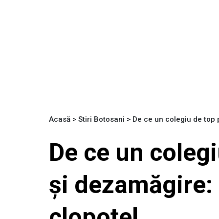
Acasă
>
Stiri Botosani
>
De ce un colegiu de top 
De ce un coleg
și dezamăgire:
clopoțel