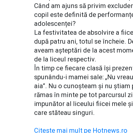
Când am ajuns să privim excludere
copil este definită de performanț
adolescenței?
La festivitatea de absolvire a fiic
după patru ani, totul se încheie. D
aveam așteptări de la acest mome
de la liceul respectiv.
În timp ce fiecare clasă își preze
spunându-i mamei sale: „Nu vreau 
aia”. Nu o cunoșteam și nu știam p
rămas în minte pe tot parcursul zi
impunător al liceului fiicei mele ș
care stăteau singuri.
Citește mai mult pe Hotnews.ro