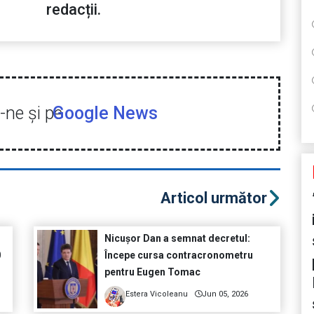
redacții.
ne şi pe
Google News
Articol următor
Nicușor Dan a semnat decretul:
0
Începe cursa contracronometru
pentru Eugen Tomac
Estera Vicoleanu
Jun 05, 2026