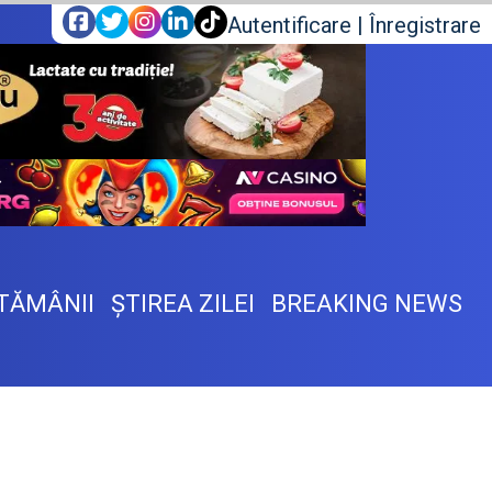
Autentificare
|
Înregistrare
TĂMÂNII
ŞTIREA ZILEI
BREAKING NEWS