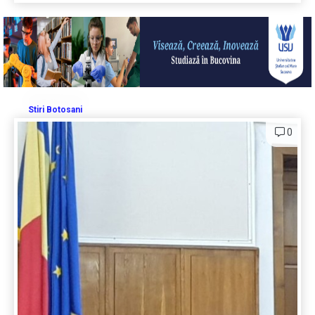
Stiri Botosani
0