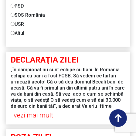
PSD
SOS România
USR
Altul
DECLARAŢIA ZILEI
„În campionat nu sunt echipe cu bani. În România
echipa cu bani a fost FCSB. Să vedem ce taifun
urmează acolo! Că o să dea domnul Becali bani de
acasă. Că va fi primul an din ultimii patru ani în care
va da bani din casă. Să vezi acolo cum se schimbă
viața, o să vedeți! O să vedeți cum e să dai 30.000
de euro din banii tăi”, a declarat Valeriu Iftime
vezi mai mult