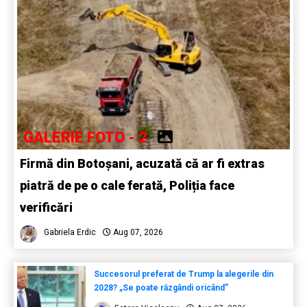
GALERIE FOTO - 2
Firmă din Botoșani, acuzată că ar fi extras
piatră de pe o cale ferată, Poliția face
verificări
Gabriela Erdic
Aug 07, 2026
Succesorul preferat de Trump la alegerile din
2028? „Se poate răzgândi oricând”