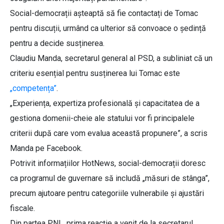
Social-democrații așteaptă să fie contactați de Tomac
pentru discuții, urmând ca ulterior să convoace o ședință
pentru a decide susținerea.
Claudiu Manda, secretarul general al PSD, a subliniat că un
criteriu esențial pentru susținerea lui Tomac este
„competența”
.
„Experiența, expertiza profesională și capacitatea de a
gestiona domenii-cheie ale statului vor fi principalele
criterii după care vom evalua această propunere”, a scris
Manda pe Facebook.
Potrivit informațiilor HotNews, social-democrații doresc
ca programul de guvernare să includă „măsuri de stânga”,
precum ajutoare pentru categoriile vulnerabile și ajustări
fiscale.
Din partea PNL, prima reacție a venit de la secretarul