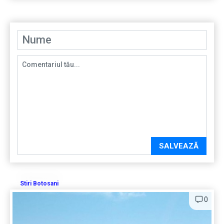
SALVEAZĂ
Stiri Botosani
0