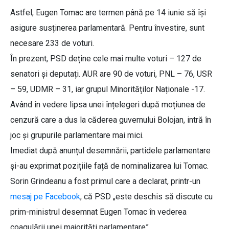
Astfel, Eugen Tomac are termen până pe 14 iunie să își
asigure susținerea parlamentară. Pentru învestire, sunt
necesare 233 de voturi.
În prezent, PSD deține cele mai multe voturi – 127 de
senatori și deputați. AUR are 90 de voturi, PNL – 76, USR
– 59, UDMR – 31, iar grupul Minorităților Naționale -17.
Având în vedere lipsa unei înțelegeri după moțiunea de
cenzură care a dus la căderea guvernului Bolojan, intră în
joc și grupurile parlamentare mai mici.
Imediat după anunțul desemnării, partidele parlamentare
și-au exprimat pozițiile față de nominalizarea lui Tomac.
Sorin Grindeanu a fost primul care a declarat, printr-un
mesaj pe Facebook
, că PSD „este deschis să discute cu
prim-ministrul desemnat Eugen Tomac în vederea
coagulării unei majorități parlamentare”.