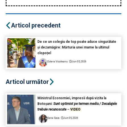
Articol precedent
De ce un colegiu de top poate aduce singurătate
și dezamăgire: Mărturia unei mame la ultimul
clopoțel
Estera Vicoleanu
Jun 05, 2026
Articol următor
Ministrul Economiei, impresii după vizita la
Botoșani:
Sunt optimist pe termen mediu / Decalajele
trebuie recunoscute
–
VIDEO
Oana Sava
Jun 05, 2026