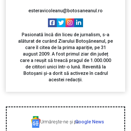
esteravicoleanu@botosaneanul.ro
Pasionată încă din liceu de jurnalism, s-a
alăturat de curând Ziarului Botoșăneanul, pe
care îl citea de la prima apariție, pe 31
august 2009. A fost primul ziar din județ
care a reușit să treacă pragul de 1.000.000
de cititori unici într-o lună. Revenită la
Botoșani și-a dorit să activeze în cadrul
acestei redacții.
Urmăreşte-ne şi pe
Google News