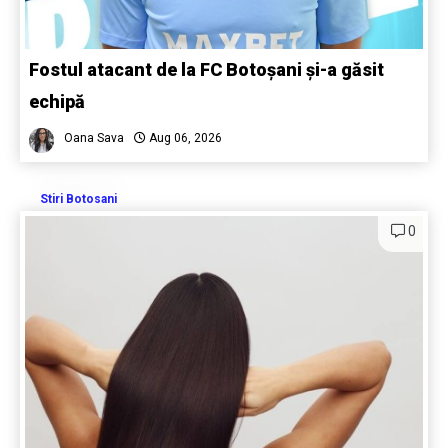
Fostul atacant de la FC Botoșani și-a găsit
echipă
Oana Sava
Aug 06, 2026
Stiri Botosani
0