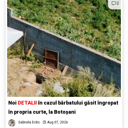
0
Noi
DETALII
în cazul bărbatului găsit îngropat
în propria curte, la Botoșani
Gabriela Erdic
Aug 07, 2026