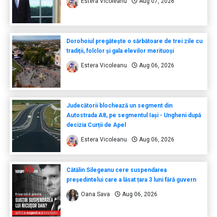
Estera Vicoleanu
Aug 07, 2026
Dorohoiul pregătește o sărbătoare de trei zile cu
tradiții, folclor și gala elevilor merituoși
Estera Vicoleanu
Aug 06, 2026
Judecătorii blochează un segment din
Autostrada A8, pe segmentul Iași - Ungheni după
decizia Curții de Apel
Estera Vicoleanu
Aug 06, 2026
Cătălin Silegeanu cere suspendarea
președintelui care a lăsat țara 3 luni fără guvern
Oana Sava
Aug 06, 2026