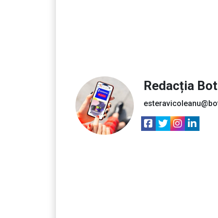
Redacția Bo
esteravicoleanu@bo