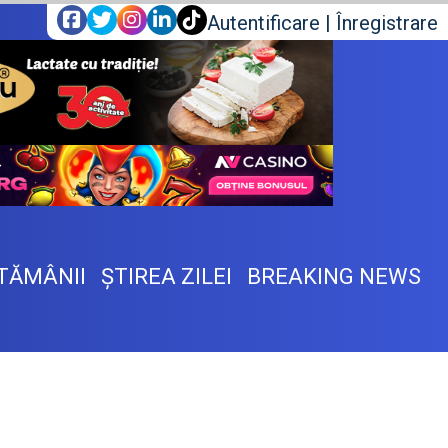
Autentificare
|
Înregistrare
TĂMÂNII
ŞTIREA ZILEI
BREAKING NEWS