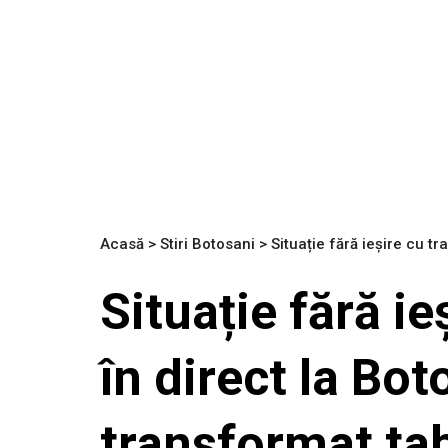
Acasă
>
Stiri Botosani
>
Situație fără ieșire cu t
Situație fără i
în direct la Bot
transformat tab