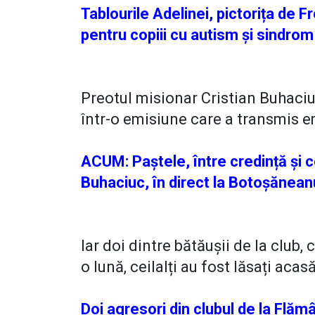
Tablourile Adelinei, pictorița de 
pentru copiii cu autism și sind
Preotul misionar Cristian Buhaciu
într-o emisiune care a transmis em
ACUM: Paștele, între credință și c
Buhaciuc, în direct la Botoșănea
Iar doi dintre bătăușii de la club,
o lună, ceilalți au fost lăsați acasă
Doi agresori din clubul de la Flămân