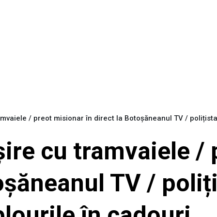
ramvaiele / preot misionar în direct la Botoșăneanul TV / polițist
eșire cu tramvaiele /
oșăneanul TV / poliț
lourile în cadouri