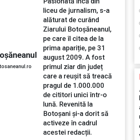
Pasionată încă din
liceu de jurnalism, s-a
alăturat de curând
Ziarului Botoșăneanul,
pe care îl citea de la
prima apariție, pe 31
toșăneanul
august 2009. A fost
primul ziar din județ
tosaneanul.ro
care a reușit să treacă
pragul de 1.000.000
de cititori unici într-o
lună. Revenită la
Botoșani și-a dorit să
activeze în cadrul
acestei redacții.