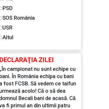
PSD
SOS România
USR
Altul
DECLARAŢIA ZILEI
„În campionat nu sunt echipe cu
bani. În România echipa cu bani
a fost FCSB. Să vedem ce taifun
urmează acolo! Că o să dea
domnul Becali bani de acasă. Că
va fi primul an din ultimii patru