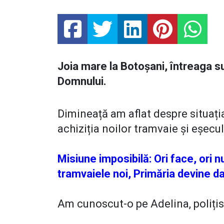
Joia mare la Botoșani, întreaga s
Domnului.
Dimineață am aflat despre situația
achiziția noilor tramvaie și eșecul 
Misiune imposibilă: Ori face, ori nu
tramvaiele noi, Primăria devine d
Am cunoscut-o pe Adelina, polițis