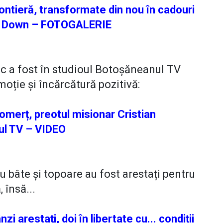
Frontieră, transformate din nou în cadouri
rom Down – FOTOGALERIE
c a fost în studioul Botoșăneanul TV
oție și încărcătură pozitivă:
omerț, preotul misionar Cristian
nul TV – VIDEO
 cu bâte și topoare au fost arestați pentru
, însă...
zi arestați, doi în libertate cu... condiții