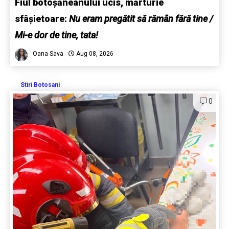
Fiul botoșăneanului ucis, mărturie
sfâșietoare:
Nu eram pregătit să rămân fără tine /
Mi-e dor de tine, tata!
Oana Sava
Aug 08, 2026
Stiri Botosani
0