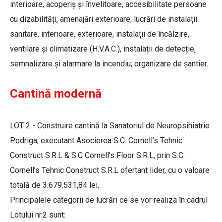
interioare, acoperiș și învelitoare, accesibilitate persoane
cu dizabilități, amenajări exterioare; lucrări de instalații
sanitare, interioare, exterioare, instalații de încălzire,
ventilare și climatizare (H.V.A.C.), instalații de detecție,
semnalizare și alarmare la incendiu; organizare de șantier.
Cantină modernă
LOT 2 - Construire cantină la Sanatoriul de Neuropsihiatrie
Podriga, executant Asocierea S.C. Cornell’s Tehnic
Construct S.R.L & S.C Cornell’s Floor S.R.L, prin S.C.
Cornell’s Tehnic Construct S.R.L ofertant lider, cu o valoare
totală de 3.679.531,84 lei.
Principalele categorii de lucrări ce se vor realiza în cadrul
Lotului nr.2 sunt: