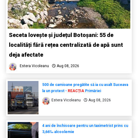
Seceta lovește și județul Botoșani: 55 de
localități fără rețea centralizată de apă sunt
deja afectate
Estera Vicoleanu
Aug 08, 2026
500 de camioane pregătite să ia cu asalt Suceava
la un protest -
REACȚIA
Primăriei
Estera Vicoleanu
Aug 08, 2026
4 ani de închisoare pentru un taximetrist prins cu
3,66‰ alcoolemie