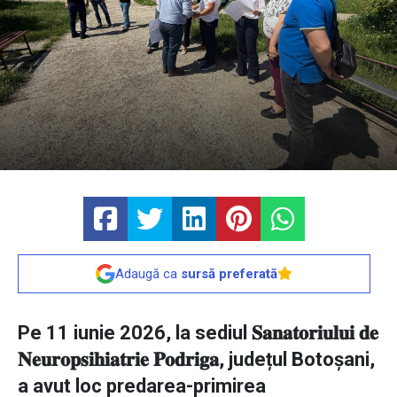
Adaugă ca
sursă preferată
Pe 11 iunie 2026, la sediul 𝐒𝐚𝐧𝐚𝐭𝐨𝐫𝐢𝐮𝐥𝐮𝐢 𝐝𝐞
𝐍𝐞𝐮𝐫𝐨𝐩𝐬𝐢𝐡𝐢𝐚𝐭𝐫𝐢𝐞 𝐏𝐨𝐝𝐫𝐢𝐠𝐚, județul Botoșani,
a avut loc predarea-primirea