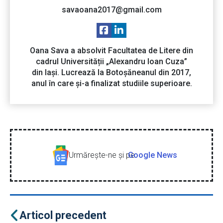
savaoana2017@gmail.com
Oana Sava a absolvit Facultatea de Litere din
cadrul Universității „Alexandru Ioan Cuza”
din Iași. Lucrează la Botoșăneanul din 2017,
anul în care și-a finalizat studiile superioare.
Urmăreşte-ne şi pe
Google News
Articol precedent