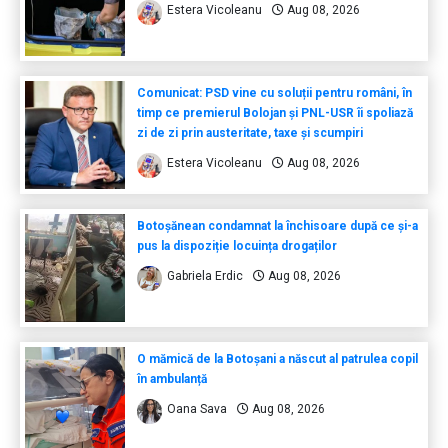
Estera Vicoleanu
Aug 08, 2026
Comunicat: PSD vine cu soluții pentru români, în
timp ce premierul Bolojan și PNL-USR îi spoliază
zi de zi prin austeritate, taxe și scumpiri
Estera Vicoleanu
Aug 08, 2026
Botoșănean condamnat la închisoare după ce și-a
pus la dispoziție locuința drogaților
Gabriela Erdic
Aug 08, 2026
O mămică de la Botoșani a născut al patrulea copil
în ambulanță
Oana Sava
Aug 08, 2026