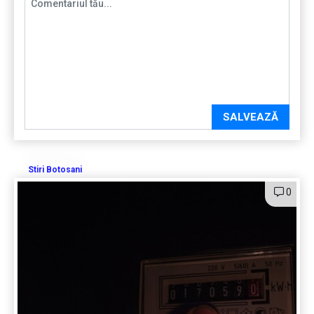
SALVEAZĂ
Stiri Botosani
0