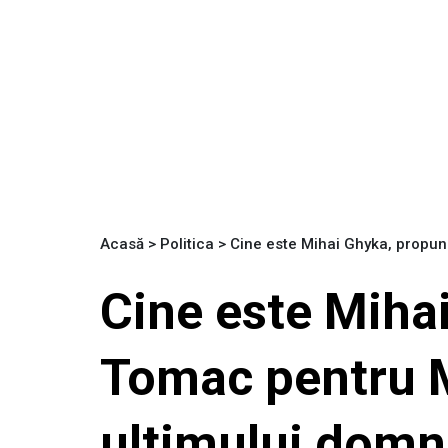
Acasă
>
Politica
>
Cine este Mihai Ghyka, propune
Cine este Miha
Tomac pentru Mi
ultimului domn