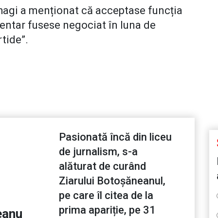
hagi a menționat că acceptase funcția
mentar fusese negociat în luna de
rtide”.
Pasionată încă din liceu
de jurnalism, s-a
alăturat de curând
Ziarului Botoșăneanul,
pe care îl citea de la
prima apariție, pe 31
eanu