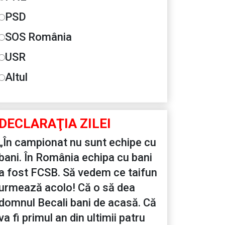
PSD
SOS România
USR
Altul
DECLARAŢIA ZILEI
„În campionat nu sunt echipe cu
bani. În România echipa cu bani
a fost FCSB. Să vedem ce taifun
urmează acolo! Că o să dea
domnul Becali bani de acasă. Că
va fi primul an din ultimii patru