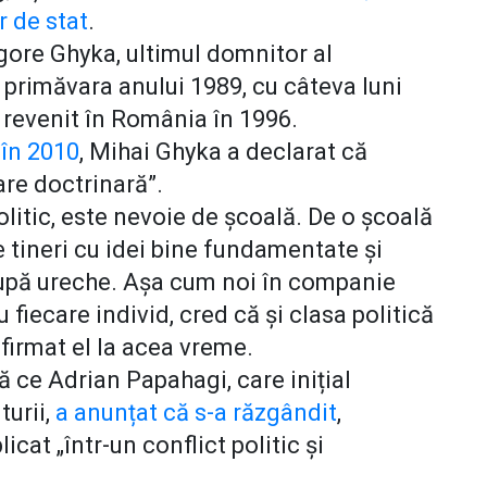
r de stat
.
gore Ghyka, ultimul domnitor al
primăvara anului 1989, cu câteva luni
a revenit în România în 1996.
în 2010
, Mihai Ghyka a declarat că
are doctrinară”.
politic, este nevoie de școală. De o școală
 tineri cu idei bine fundamentate și
 după ureche. Așa cum noi în companie
iecare individ, cred că și clasa politică
afirmat el la acea vreme.
 ce Adrian Papahagi, care inițial
turii,
a anunțat că s-a răzgândit
,
cat „într-un conflict politic și