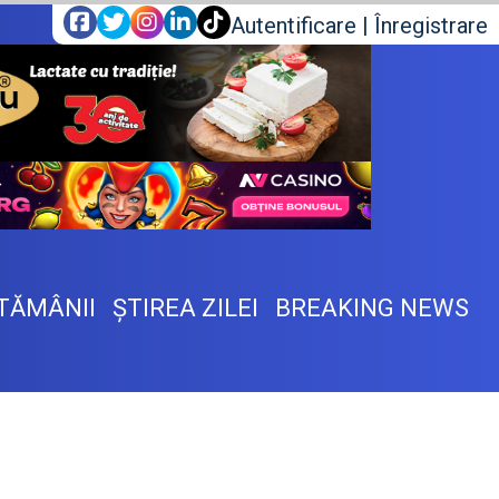
Autentificare
|
Înregistrare
TĂMÂNII
ŞTIREA ZILEI
BREAKING NEWS