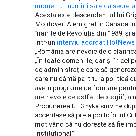
momentul numirii sale ca secreta
Acesta este descendent al lui Gri
Moldovei. A emigrat în Canada în 
înainte de Revoluția din 1989, și 
Într-un
interviu acordat HotNews 
„România are nevoie de o clarific
„În toate domeniile, dar și în cel 
de administrație care să genereze
care nu cântă partitura politică
avem programe de formare pentru f
are nevoie de astfel de stagii”, a 
Propunerea lui Ghyka survine după
acceptase să preia portofoliul Cul
motivând că nu dorește să fie impli
instituțional”.