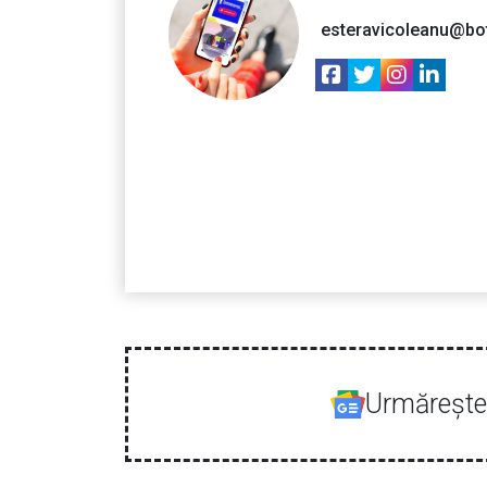
esteravicoleanu@bo
Urmăreşte-