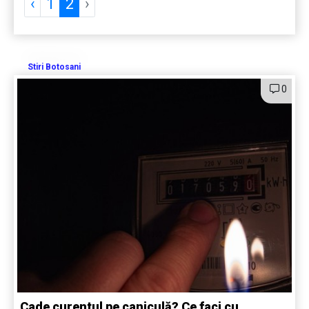
‹
1
2
›
Stiri Botosani
0
Cade curentul pe caniculă? Ce faci cu