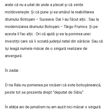
arate că nu a uitat de unde a plecat și că simte
moldovenește. Și că pune și ea umărul la reabilitarea
drumului Botoșani – Suceava. Dar l-au făcut alții... Sau la
modernizarea drumului Botoșani – Târgu-Frumos. Și pe
acesta îl fac alții... Ori că ajută și ea la pornirea unei
investiții care să îi scoată județul natal din sărăcie. Sau că
își leagă numele măcar de o singură realizare de
anvergură.
În zadar...
D-na Ralu nu pomenea pe nicăieri că este botoșăneancă,
peste tot se prezenta drept ”deputat de Sibiu”.
În atâția ani de jurnalism nu am auzit nici măcar o singură