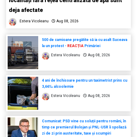
localități fără rețea centralizată de apă sunt
deja afectate
Estera Vicoleanu
Aug 08, 2026
500 de camioane pregătite să ia cu asalt Suceava
la un protest -
REACȚIA
Primăriei
Estera Vicoleanu
Aug 08, 2026
4 ani de închisoare pentru un taximetrist prins cu
3,66‰ alcoolemie
Estera Vicoleanu
Aug 08, 2026
Comunicat: PSD vine cu soluții pentru români, în
timp ce premierul Bolojan și PNL-USR îi spoliază
zi de zi prin austeritate, taxe și scumpiri