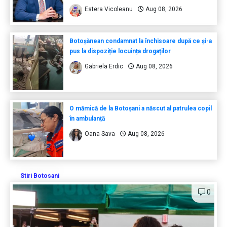
Estera Vicoleanu
Aug 08, 2026
Botoșănean condamnat la închisoare după ce și-a
pus la dispoziție locuința drogaților
Gabriela Erdic
Aug 08, 2026
O mămică de la Botoșani a născut al patrulea copil
în ambulanță
Oana Sava
Aug 08, 2026
Stiri Botosani
0