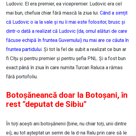
Ludovic. El era premier, ea vicepremier. Ludovic era cel
mai bun, chefuia chiar fără mască la ziua lui.
Când a simțit
că Ludovic o ia la vale și nu îi mai este folositor, brusc și
dintr-o dată a realizat că Ludovic (da, omul alături de care
făcuse echipă în fruntea Guvernului) nu mai are ce căuta în
fruntea partidului
. Și tot la fel de subit a realizat ce bun ar
fi Cîțu și pentru premier și pentru șefia PNL. Și a fost bun
exact până în ziua în care numita Turcan Raluca a rămas
fără portofoliu.
Botoșăneancă doar la Botoșani, în
rest ”deputat de Sibiu”
În toți acești ani botoșănenii (bine, nu chiar toți, unii dintre
ei), au tot așteptat un semn de la d-na Ralu prin care să le