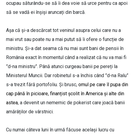
ocupau săturându-se să îi dea voie să urce pentru ca apoi
să se vadă ei înșiși aruncați din barcă.
Așa că și-a descărcat tot veninul asupra celui care nu a
mai vrut sau poate nu a mai putut să îi ofere o funcție de
ministru. Și-a dat seama că nu mai sunt bani de pensii în
România exact în momentul când a realizat că nu va mai fi
”d-na ministru”. Până atunci curgeau banii pe pereți la
Ministerul Muncii. Dar robinetul s-a închis când ”d-na Ralu”
s-a trezit fără portofoliu. Și brusc,
omul pe care îl pupa din
cap până în picioare, finanțist școlit în America și alte din
astea
, a devenit un nemernic de pokerist care joacă banii
amărâților de vârstnici.
Cu numai câteva luni în urmă făcuse același lucru cu