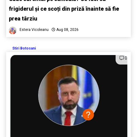
frigiderul și ce scoți din priză înainte să fie
prea târziu
Estera Vicoleanu
Aug 08, 2026
Stiri Botosani
0