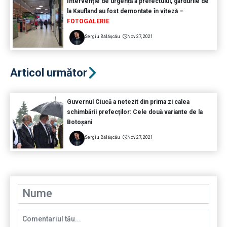
Intervenție de urgență a prefectului, gardurile de
la Kaufland au fost demontate în viteză –
FOTOGALERIE
Sergiu Bălășcău
Nov 27, 2021
Articol următor
Guvernul Ciucă a netezit din prima zi calea
schimbării prefecților: Cele două variante de la
Botoșani
Sergiu Bălășcău
Nov 27, 2021