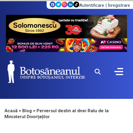
Autentificare
|
Înregistrare
Acasă
>
Blog
>
Perversul destin al dnei Ralu de la
Ministerul Divorțaților