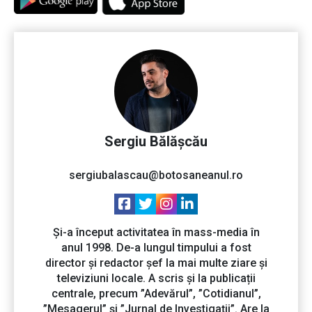
Sergiu Bălășcău
sergiubalascau@botosaneanul.ro
Și-a început activitatea în mass-media în
anul 1998. De-a lungul timpului a fost
director și redactor șef la mai multe ziare și
televiziuni locale. A scris și la publicații
centrale, precum ”Adevărul”, ”Cotidianul”,
”Mesagerul” și ”Jurnal de Investigații”. Are la