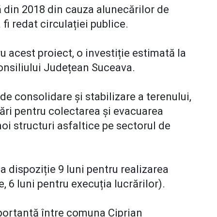
ă din 2018 din cauza alunecărilor de
 fi redat circulației publice.
ru acest proiect, o investiție estimată la
Consiliului Județean Suceava.
de consolidare și stabilizare a terenului,
rări pentru colectarea și evacuarea
noi structuri asfaltice pe sectorul de
 dispoziție 9 luni pentru realizarea
e, 6 luni pentru execuția lucrărilor).
portantă între comuna Ciprian