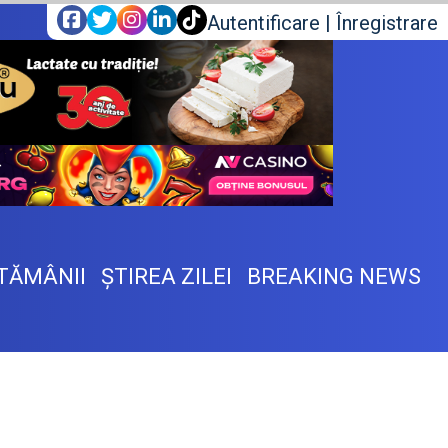
Autentificare
|
Înregistrare
TĂMÂNII
ŞTIREA ZILEI
BREAKING NEWS