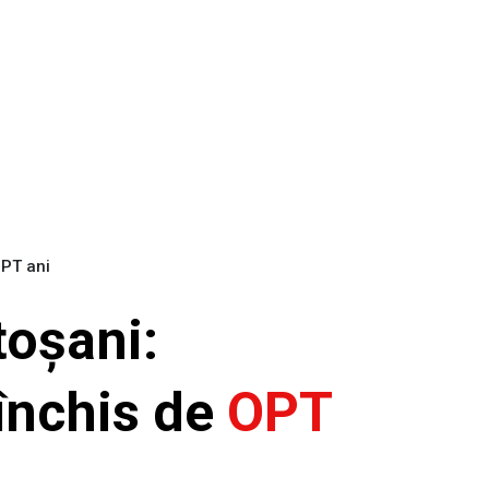
OPT ani
toșani:
închis de
OPT