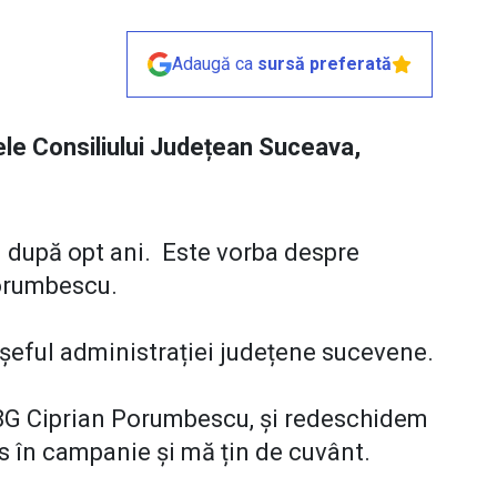
Adaugă ca
sursă preferată
ele Consiliului Județean Suceava,
i după opt ani. Este vorba despre
Porumbescu.
 șeful administrației județene sucevene.
78G Ciprian Porumbescu, și redeschidem
s în campanie și mă țin de cuvânt.