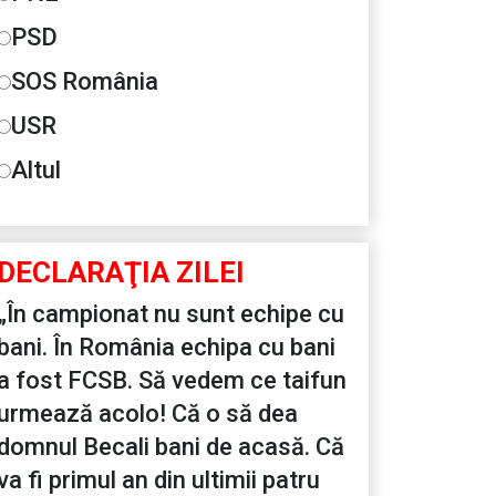
PSD
SOS România
USR
Altul
DECLARAŢIA ZILEI
„În campionat nu sunt echipe cu
bani. În România echipa cu bani
a fost FCSB. Să vedem ce taifun
urmează acolo! Că o să dea
domnul Becali bani de acasă. Că
va fi primul an din ultimii patru