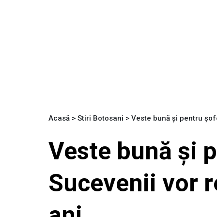
Acasă
>
Stiri Botosani
>
Veste bună și pentru șof
Veste bună și p
Sucevenii vor 
ani