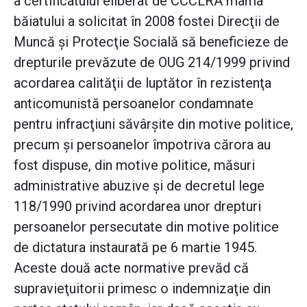
a certificatului eliberat de CCCLRA mama
băiatului a solicitat în 2008 fostei Direcţii de
Muncă şi Protecţie Socială să beneficieze de
drepturile prevăzute de OUG 214/1999 privind
acordarea calităţii de luptător în rezistenţa
anticomunistă persoanelor condamnate
pentru infracţiuni săvârşite din motive politice,
precum şi persoanelor împotriva cărora au
fost dispuse, din motive politice, măsuri
administrative abuzive şi de decretul lege
118/1990 privind acordarea unor drepturi
persoanelor persecutate din motive politice
de dictatura instaurată pe 6 martie 1945.
Aceste două acte normative prevăd că
supravieţuitorii primesc o indemnizaţie din