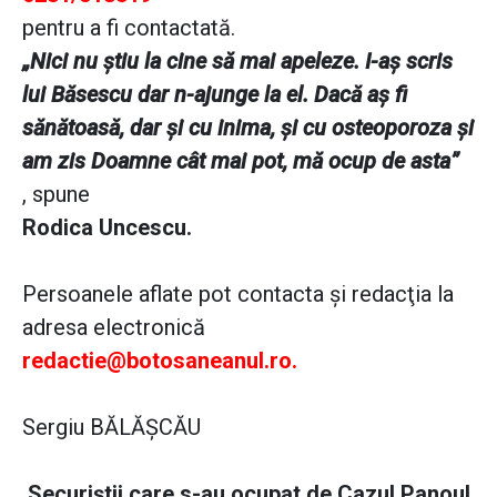
pentru a fi contactată.
„Nici nu ştiu la cine să mai apeleze. I-aş scris
lui Băsescu dar n-ajunge la el. Dacă aş fi
sănătoasă, dar şi cu inima, şi cu osteoporoza şi
am zis Doamne cât mai pot, mă ocup de asta”
, spune
Rodica Uncescu.
Persoanele aflate pot contacta şi redacţia la
adresa electronică
redactie@botosaneanul.ro
.
Sergiu BĂLĂŞCĂU
Securiştii care s-au ocupat de Cazul Panoul