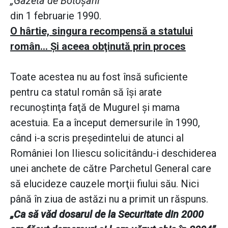
„Gazeta de Botoşani”
din 1 februarie 1990.
O hârtie, singura recompensă a statului
român... Şi aceea obţinută prin proces
Toate acestea nu au fost însă suficiente
pentru ca statul român să îşi arate
recunoştinţa faţă de Mugurel şi mama
acestuia. Ea a început demersurile în 1990,
când i-a scris preşedintelui de atunci al
României Ion Iliescu solicitându-i deschiderea
unei anchete de către Parchetul General care
să elucideze cauzele morţii fiului său. Nici
până în ziua de astăzi nu a primit un răspuns.
„Ca să văd dosarul de la Securitate din 2000