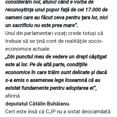
considerăm noi, atunci când e vorba de
recunoştinţa unui popor faţă de cei 17.000 de
oameni care au făcut ceva pentru ţara lor, nici
un sacrificiu nu este prea mare”.
Unul din parlamentari vizaţi crede totuşi că
trebuie să se ţină cont de realităţile socio-
economice actuale.
„Din punctul meu de vedere un drept câştigat
este al lor. Pe de altă parte, condiţiile
economice în care trăim sunt delicate şi dacă
s-a emis o asemenea lege înseamnă că au
existat fundamente pentru adoptarea ei”,
afirmă
deputatul Cătălin Buhăianu.
Cert este însă că CJP nu a sistat deocamdată