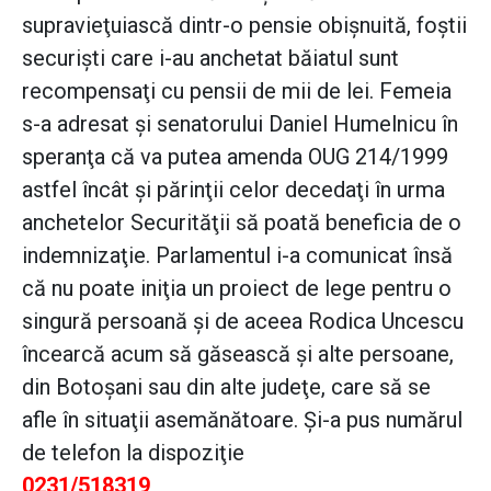
supravieţuiască dintr-o pensie obişnuită, foştii
securişti care i-au anchetat băiatul sunt
recompensaţi cu pensii de mii de lei. Femeia
s-a adresat şi senatorului Daniel Humelnicu în
speranţa că va putea amenda OUG 214/1999
astfel încât şi părinţii celor decedaţi în urma
anchetelor Securităţii să poată beneficia de o
indemnizaţie. Parlamentul i-a comunicat însă
că nu poate iniţia un proiect de lege pentru o
singură persoană şi de aceea Rodica Uncescu
încearcă acum să găsească şi alte persoane,
din Botoşani sau din alte judeţe, care să se
afle în situaţii asemănătoare. Şi-a pus numărul
de telefon la dispoziţie
0231/518319