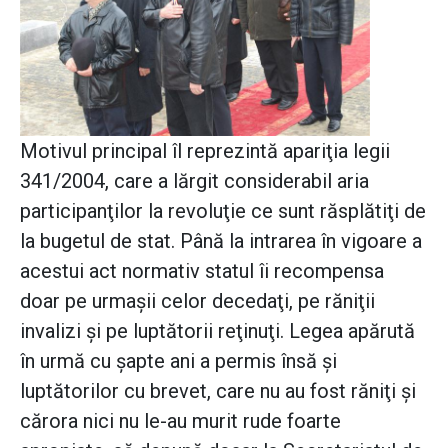
Motivul principal îl reprezintă apariţia legii
341/2004, care a lărgit considerabil aria
participanţilor la revoluţie ce sunt răsplătiţi de
la bugetul de stat. Până la intrarea în vigoare a
acestui act normativ statul îi recompensa
doar pe urmaşii celor decedaţi, pe răniţii
invalizi şi pe luptătorii reţinuţi. Legea apărută
în urmă cu şapte ani a permis însă şi
luptătorilor cu brevet, care nu au fost răniţi şi
cărora nici nu le-au murit rude foarte