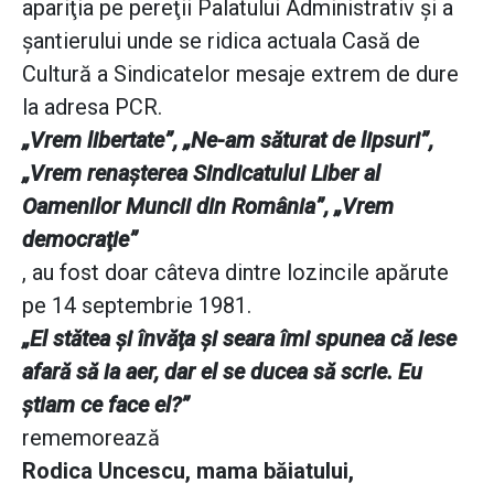
apariţia pe pereţii Palatului Administrativ şi a
şantierului unde se ridica actuala Casă de
Cultură a Sindicatelor mesaje extrem de dure
la adresa PCR.
„Vrem libertate”, „Ne-am săturat de lipsuri”,
„Vrem renaşterea Sindicatului Liber al
Oamenilor Muncii din România”, „Vrem
democraţie”
, au fost doar câteva dintre lozincile apărute
pe 14 septembrie 1981.
„El stătea şi învăţa şi seara îmi spunea că iese
afară să ia aer, dar el se ducea să scrie. Eu
ştiam ce face el?”
rememorează
Rodica Uncescu, mama băiatului,