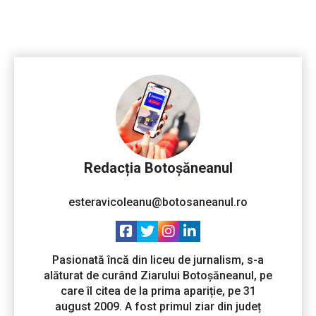
Redacția Botoșăneanul
esteravicoleanu@botosaneanul.ro
Pasionată încă din liceu de jurnalism, s-a
alăturat de curând Ziarului Botoșăneanul, pe
care îl citea de la prima apariție, pe 31
august 2009. A fost primul ziar din județ