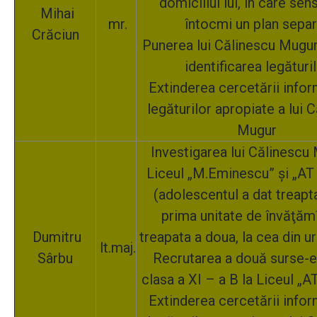
domiciliul lui, în care sen
Mihai
mr.
întocmi un plan separ
Crăciun
Punerea lui Călinescu Mugur î
identificarea legături
Extinderea cercetării infor
legăturilor apropiate a lui 
Mugur
Investigarea lui Călinescu 
Liceul „M.Eminescu” şi „AT 
(adolescentul a dat treapta 
prima unitate de învăţămîn
Dumitru
treapata a doua, la cea din ur
lt.maj.
Sârbu
Recrutarea a două surse-el
clasa a XI – a B la Liceul „A
Extinderea cercetării infor