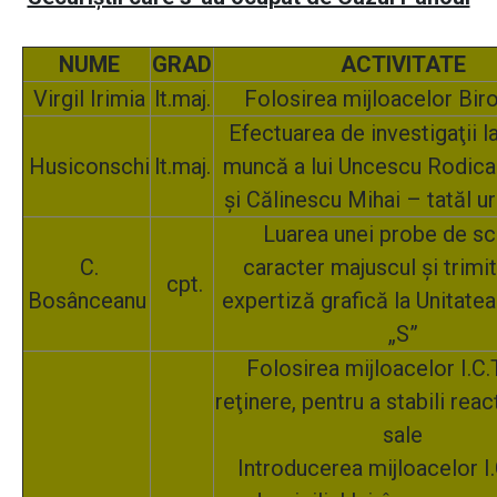
NUME
GRAD
ACTIVITATE
Virgil Irimia
lt.maj.
Folosirea mijloacelor Biro
Efectuarea de investigaţii l
Husiconschi
lt.maj.
muncă a lui Uncescu Rodic
şi Călinescu Mihai – tatăl ur
Luarea unei probe de sc
C.
caracter majuscul şi trimit
cpt.
Bosânceanu
expertiză grafică la Unitate
„S”
Folosirea mijloacelor I.C.
reţinere, pentru a stabili rea
sale
Introducerea mijloacelor I.C