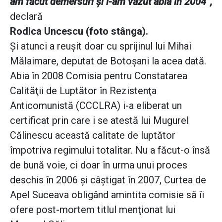
am făcut demersuri şi l-am văzut abia în 2004”,
declară
Rodica Uncescu (foto stânga).
Şi atunci a reuşit doar cu sprijinul lui Mihai
Mălaimare, deputat de Botoşani la acea dată.
Abia în 2008 Comisia pentru Constatarea
Calităţii de Luptător în Rezistenţa
Anticomunistă (CCCLRA) i-a eliberat un
certificat prin care i se atestă lui Mugurel
Călinescu această calitate de luptător
împotriva regimului totalitar. Nu a făcut-o însă
de bună voie, ci doar în urma unui proces
deschis în 2006 şi câştigat în 2007, Curtea de
Apel Suceava obligând amintita comisie să îi
ofere post-mortem titlul menţionat lui