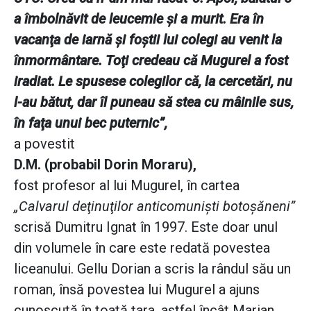
a îmbolnăvit de leucemie şi a murit. Era în
vacanţa de iarnă şi foştii lui colegi au venit la
înmormântare. Toţi credeau că Mugurel a fost
iradiat. Le spusese colegilor că, la cercetări, nu
l-au bătut, dar îl puneau să stea cu mâinile sus,
în faţa unui bec puternic”,
a povestit
D.M. (probabil Dorin Moraru),
fost profesor al lui Mugurel, în cartea
„Calvarul deţinuţilor anticomunişti botoşăneni”
scrisă Dumitru Ignat în 1997. Este doar unul
din volumele în care este redată povestea
liceanului. Gellu Dorian a scris la rândul său un
roman, însă povestea lui Mugurel a ajuns
cunoscută în toată ţara, astfel încât Marian