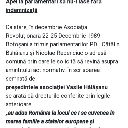
Apel la parlamentari să nu-i lase fără
indemnizaţii
Ca atare, în decembrie Asociaţia
Revoluţionară 22-25 Decembrie 1989
Botoşani a trimis parlamentarilor PDL Cătălin
Buhăianu şi Nicolae Rebenciuc o adresă
comună prin care le solicită să revină asupra
amintitului act normativ. În scrisoarea
semnată de
preşedintele asociaţiei Vasile Hălăşanu
se arată că drepturile conferite prin legile
anterioare
„au adus România la locul ce i se cuvenea în
marea familie a statelor europene şi