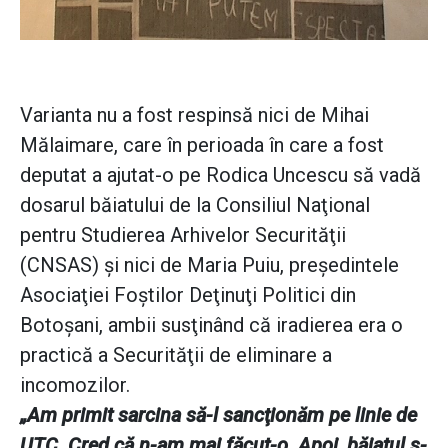
Varianta nu a fost respinsă nici de Mihai
Mălaimare, care în perioada în care a fost
deputat a ajutat-o pe Rodica Uncescu să vadă
dosarul băiatului de la Consiliul Naţional
pentru Studierea Arhivelor Securităţii
(CNSAS) şi nici de Maria Puiu, preşedintele
Asociaţiei Foştilor Deţinuţi Politici din
Botoşani, ambii susţinând că iradierea era o
practică a Securităţii de eliminare a
incomozilor.
„Am primit sarcina să-l sancţionăm pe linie de
UTC. Cred că n-am mai făcut-o. Apoi, băiatul s-