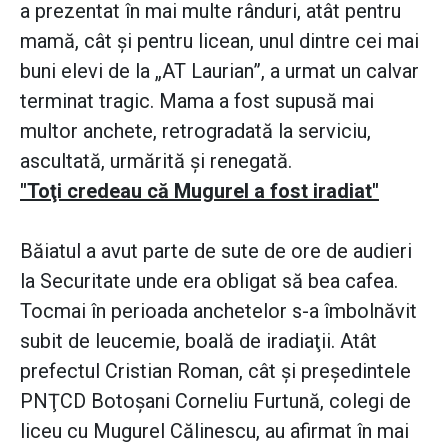
a prezentat în mai multe rânduri, atât pentru
mamă, cât şi pentru licean, unul dintre cei mai
buni elevi de la „AT Laurian”, a urmat un calvar
terminat tragic. Mama a fost supusă mai
multor anchete, retrogradată la serviciu,
ascultată, urmărită şi renegată.
"Toţi credeau că Mugurel a fost iradiat"
Băiatul a avut parte de sute de ore de audieri
la Securitate unde era obligat să bea cafea.
Tocmai în perioada anchetelor s-a îmbolnăvit
subit de leucemie, boală de iradiaţii. Atât
prefectul Cristian Roman, cât şi preşedintele
PNŢCD Botoşani Corneliu Furtună, colegi de
liceu cu Mugurel Călinescu, au afirmat în mai