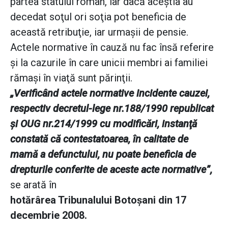
partea statului român, iar dacă aceştia au
decedat soţul ori soţia pot beneficia de
această retribuţie, iar urmaşii de pensie.
Actele normative în cauză nu fac însă referire
şi la cazurile în care unicii membri ai familiei
rămaşi în viaţă sunt părinţii.
„Verificând actele normative incidente cauzei,
respectiv decretul-lege nr.188/1990 republicat
şi OUG nr.214/1999 cu modificări, instanţă
constată că contestatoarea, în calitate de
mamă a defunctului, nu poate beneficia de
drepturile conferite de aceste acte normative”,
se arată în
hotărârea Tribunalului Botoşani din 17
decembrie 2008.