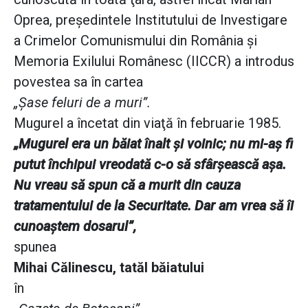
Oprea, preşedintele Institutului de Investigare
a Crimelor Comunismului din România şi
Memoria Exilului Românesc (IICCR) a introdus
povestea sa în cartea
„Şase feluri de a muri”.
Mugurel a încetat din viaţă în februarie 1985.
„Mugurel era un băiat înalt şi voinic; nu mi-aş fi
putut închipui vreodată c-o să sfârşească aşa.
Nu vreau să spun că a murit din cauza
tratamentului de la Securitate. Dar am vrea să îi
cunoaştem dosarul”,
spunea
Mihai Călinescu, tatăl băiatului
în