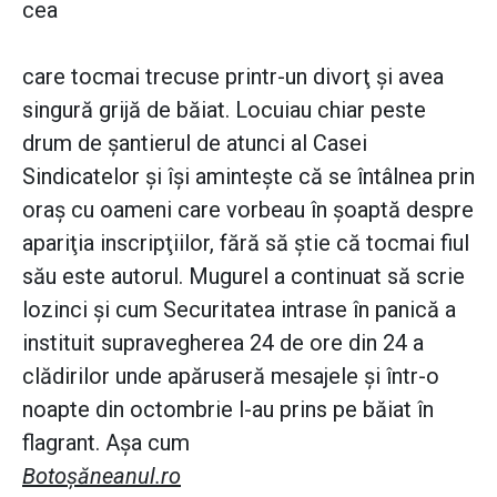
cea
care tocmai trecuse printr-un divorţ şi avea
singură grijă de băiat. Locuiau chiar peste
drum de şantierul de atunci al Casei
Sindicatelor şi îşi aminteşte că se întâlnea prin
oraş cu oameni care vorbeau în şoaptă despre
apariţia inscripţiilor, fără să ştie că tocmai fiul
său este autorul. Mugurel a continuat să scrie
lozinci şi cum Securitatea intrase în panică a
instituit supravegherea 24 de ore din 24 a
clădirilor unde apăruseră mesajele şi într-o
noapte din octombrie l-au prins pe băiat în
flagrant. Aşa cum
Botoşăneanul.ro