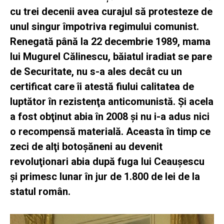
cu trei decenii avea curajul să protesteze de
unul singur împotriva regimului comunist.
Renegată până la 22 decembrie 1989, mama
lui Mugurel Călinescu, băiatul iradiat se pare
de Securitate, nu s-a ales decât cu un
certificat care îi atestă fiului calitatea de
luptător în rezistenţa anticomunistă. Şi acela
a fost obţinut abia în 2008 şi nu i-a adus nici
o recompensă materială. Aceasta în timp ce
zeci de alţi botoşăneni au devenit
revoluţionari abia după fuga lui Ceauşescu
şi primesc lunar în jur de 1.800 de lei de la
statul român.