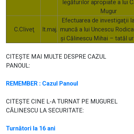
legăturilor apropiate a lui 
Mugur
Efectuarea de investigaţii l
C.Cliveţ
lt.maj.
muncă a lui Uncescu Rodic
şi Călinescu Mihai – tatăl ur
CITEŞTE MAI MULTE DESPRE CAZUL
PANOUL:
REMEMBER : Cazul Panoul
CITEŞTE CINE L-A TURNAT PE MUGUREL
CĂLINESCU LA SECURITATE:
Turnători la 16 ani