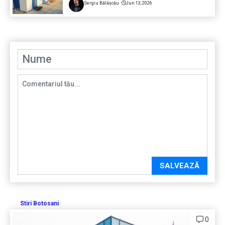
Sergiu Bălășcău
Jun 13, 2026
SALVEAZĂ
Stiri Botosani
0