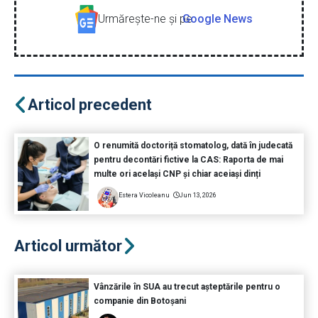
Urmăreşte-ne şi pe
Google News
Articol precedent
O renumită doctoriță stomatolog, dată în judecată
pentru decontări fictive la CAS: Raporta de mai
multe ori același CNP și chiar aceiași dinți
Estera Vicoleanu
Jun 13, 2026
Articol următor
Vânzările în SUA au trecut așteptările pentru o
companie din Botoșani