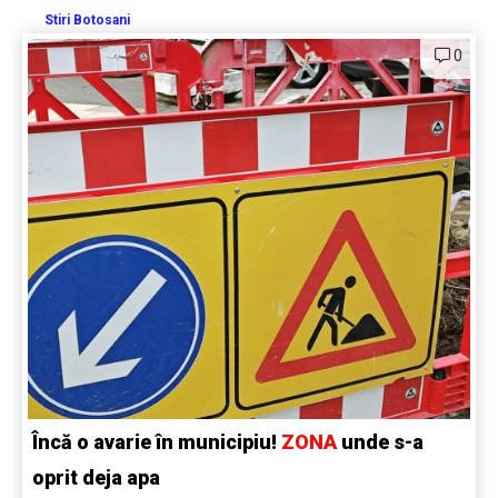
Stiri Botosani
0
Încă o avarie în municipiu!
ZONA
unde s-a
oprit deja apa