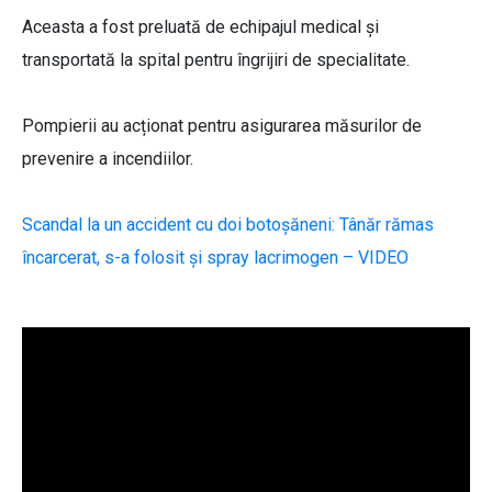
Aceasta a fost preluată de echipajul medical și
transportată la spital pentru îngrijiri de specialitate.
Pompierii au acționat pentru asigurarea măsurilor de
prevenire a incendiilor.
Scandal la un accident cu doi botoșăneni: Tânăr rămas
încarcerat, s-a folosit și spray lacrimogen – VIDEO