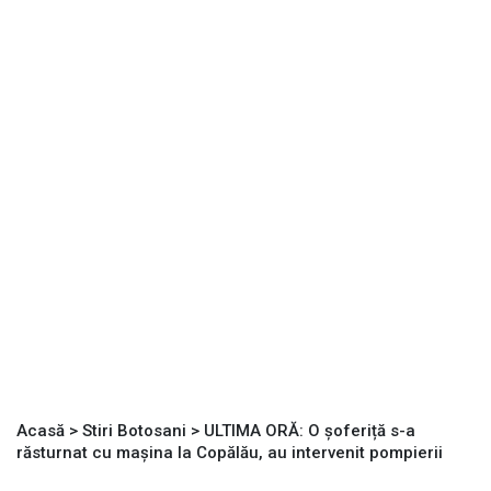
Acasă
>
Stiri Botosani
>
ULTIMA ORĂ: O șoferiță s-a
răsturnat cu mașina la Copălău, au intervenit pompierii