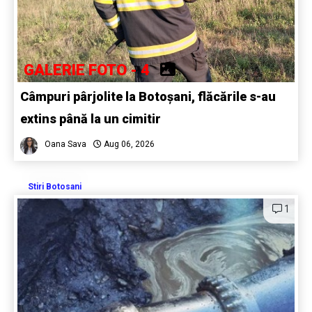
GALERIE FOTO - 4
Câmpuri pârjolite la Botoșani, flăcările s-au
extins până la un cimitir
Oana Sava
Aug 06, 2026
Stiri Botosani
1