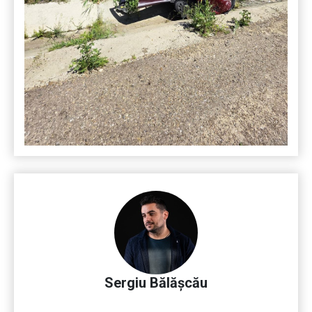
Sergiu Bălășcău