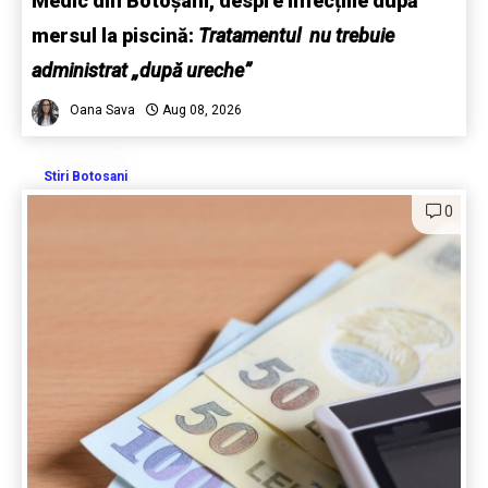
Medic din Botoșani, despre infecțiile după
mersul la piscină:
Tratamentul nu trebuie
administrat „după ureche”
Oana Sava
Aug 08, 2026
Stiri Botosani
0