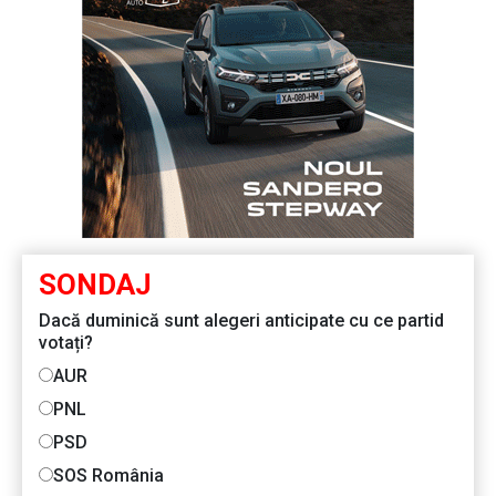
SONDAJ
Dacă duminică sunt alegeri anticipate cu ce partid
votați?
AUR
PNL
PSD
SOS România