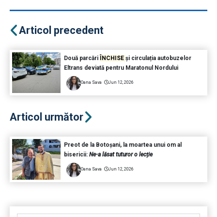
Articol precedent
Două parcări
ÎNCHISE
și circulația autobuzelor
Eltrans deviată pentru Maratonul Nordului
Oana Sava
Jun 12, 2026
Articol următor
Preot de la Botoșani, la moartea unui om al
bisericii:
Ne-a lăsat tuturor o lecție
Oana Sava
Jun 12, 2026