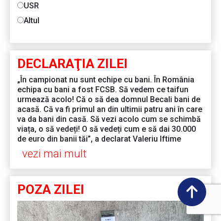
USR
Altul
DECLARAŢIA ZILEI
„În campionat nu sunt echipe cu bani. În România
echipa cu bani a fost FCSB. Să vedem ce taifun
urmează acolo! Că o să dea domnul Becali bani de
acasă. Că va fi primul an din ultimii patru ani în care
va da bani din casă. Să vezi acolo cum se schimbă
viața, o să vedeți! O să vedeți cum e să dai 30.000
de euro din banii tăi”, a declarat Valeriu Iftime
vezi mai mult
POZA ZILEI