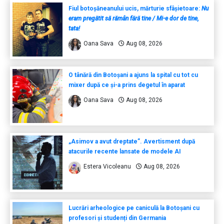
Fiul botoșăneanului ucis, mărturie sfâșietoare:
Nu
eram pregătit să rămân fără tine / Mi-e dor de tine,
tata!
Oana Sava
Aug 08, 2026
O tânără din Botoșani a ajuns la spital cu tot cu
mixer după ce și-a prins degetul în aparat
Oana Sava
Aug 08, 2026
„Asimov a avut dreptate”. Avertisment după
atacurile recente lansate de modele AI
Estera Vicoleanu
Aug 08, 2026
Lucrări arheologice pe caniculă la Botoșani cu
profesori și studenți din Germania