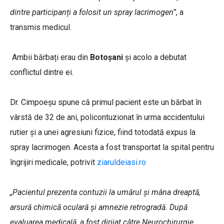
dintre participanți a folosit un spray lacrimogen”
, a
transmis medicul.
Ambii bărbați erau din
Botoșani
și acolo a debutat
conflictul dintre ei.
Dr. Cimpoeșu spune că primul pacient este un bărbat în
vârstă de 32 de ani, policontuzionat în urma accidentului
rutier și a unei agresiuni fizice, fiind totodată expus la
spray lacrimogen. Acesta a fost transportat la spital pentru
îngrijiri medicale, potrivit
ziaruldeiasi.ro
„Pacientul prezenta contuzii la umărul și mâna dreaptă,
arsură chimică oculară și amnezie retrogradă. După
evaluarea medicală, a fost dirijat către Neurochirurgie