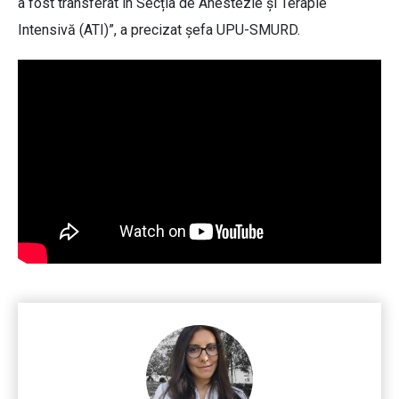
a fost transferat în Secția de Anestezie și Terapie
Intensivă (ATI)”, a precizat şefa UPU-SMURD.