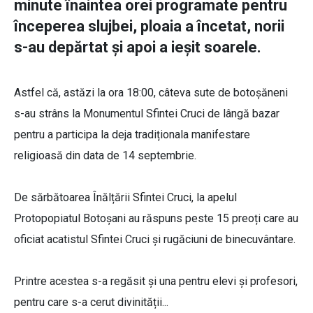
minute înaintea orei programate pentru
începerea slujbei, ploaia a încetat, norii
s-au depărtat și apoi a ieșit soarele.
Astfel că, astăzi la ora 18:00, câteva sute de botoșăneni
s-au strâns la Monumentul Sfintei Cruci de lângă bazar
pentru a participa la deja tradiționala manifestare
religioasă din data de 14 septembrie.
De sărbătoarea Înălțării Sfintei Cruci, la apelul
Protopopiatul Botoșani au răspuns peste 15 preoți care au
oficiat acatistul Sfintei Cruci și rugăciuni de binecuvântare.
Printre acestea s-a regăsit și una pentru elevi și profesori,
pentru care s-a cerut divinității...