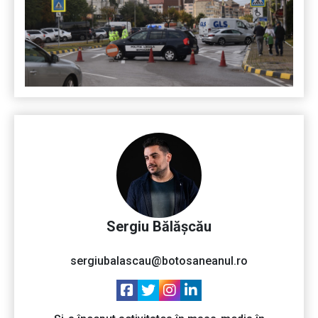
Sergiu Bălășcău
sergiubalascau@botosaneanul.ro