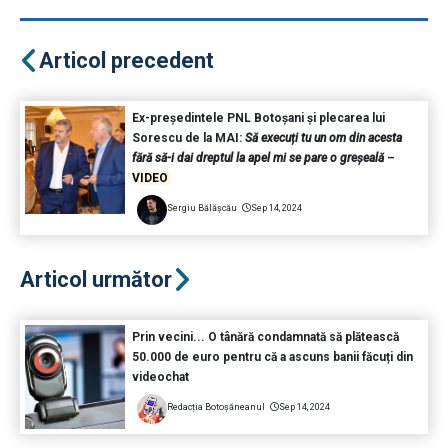
Articol precedent
Ex-președintele PNL Botoșani și plecarea lui
Sorescu de la MAI:
Să execuți tu un om din acesta
fără să-i dai dreptul la apel mi se pare o greșeală
–
VIDEO
Sergiu Bălășcău
Sep 14, 2024
Articol următor
Prin vecini... O tânără condamnată să plătească
50.000 de euro pentru că a ascuns banii făcuți din
videochat
Redacția Botoșăneanul
Sep 14, 2024