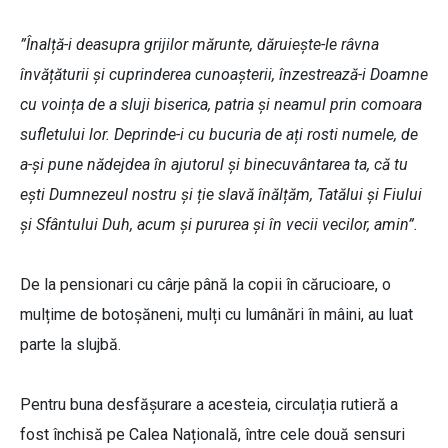
”Înalță-i deasupra grijilor mărunte, dăruiește-le râvna
învățăturii și cuprinderea cunoașterii, înzestrează-i Doamne
cu voința de a sluji biserica, patria și neamul prin comoara
sufletului lor. Deprinde-i cu bucuria de ați rosti numele, de
a-și pune nădejdea în ajutorul și binecuvântarea ta, că tu
ești Dumnezeul nostru și ție slavă înălțăm, Tatălui și Fiului
și Sfântului Duh, acum și pururea și în vecii vecilor, amin”.
De la pensionari cu cârje până la copii în cărucioare, o
mulțime de botoșăneni, mulți cu lumânări în mâini, au luat
parte la slujbă.
Pentru buna desfășurare a acesteia, circulația rutieră a
fost închisă pe Calea Națională, între cele două sensuri