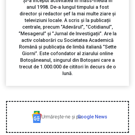
Și-a început activitatea în mass-media în
anul 1998. De-a lungul timpului a fost
director și redactor șef la mai multe ziare și
televiziuni locale. A scris și la publicații
centrale, precum ”Adevărul”, ”Cotidianul”,
”Mesagerul” și ”Jurnal de Investigații”. Are la
activ colaborări cu Societatea Academică
Română și publicația de limbă italiană ”Sette
Giorni”. Este cofondator al ziarului online
Botoșăneanul, singurul din Botoșani care a
trecut de 1.000.000 de cititori în decurs de o
lună.
Urmăreşte-ne şi pe
Google News