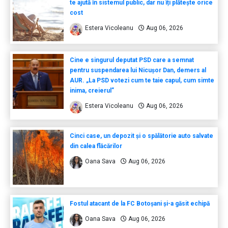
te ajută în sistemul public, dar nu îți plătește orice
cost
Estera Vicoleanu
Aug 06, 2026
Cine e singurul deputat PSD care a semnat
pentru suspendarea lui Nicușor Dan, demers al
AUR. „La PSD votezi cum te taie capul, cum simte
inima, creierul”
Estera Vicoleanu
Aug 06, 2026
Cinci case, un depozit și o spălătorie auto salvate
din calea flăcărilor
Oana Sava
Aug 06, 2026
Fostul atacant de la FC Botoșani și-a găsit echipă
Oana Sava
Aug 06, 2026