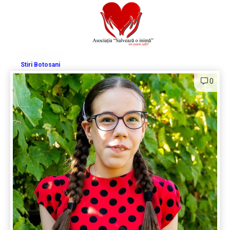
Stiri Botosani
0