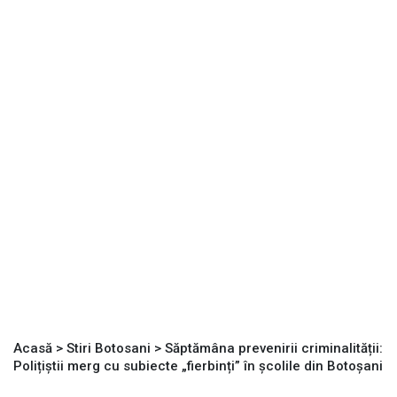
Acasă
>
Stiri Botosani
>
Săptămâna prevenirii criminalității:
Polițiștii merg cu subiecte „fierbinți” în școlile din Botoșani