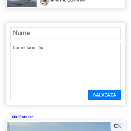
Gabriela Erdic
May 20, 2024
SALVEAZĂ
Stiri Botosani
0