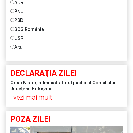
AUR
PNL
PSD
SOS România
USR
Altul
DECLARAŢIA ZILEI
Cristi Nistor, administratorul public al Consiliului
Județean Botoșani
vezi mai mult
POZA ZILEI