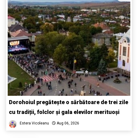
Dorohoiul pregătește o sărbătoare de trei zile
cu tradiții, folclor și gala elevilor merituoși
Estera Vicoleanu
Aug 06, 2026