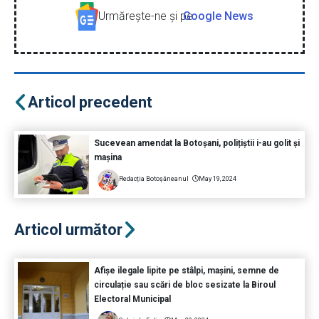
Urmăreşte-ne şi pe
Google News
Articol precedent
Sucevean amendat la Botoșani, polițiștii i-au golit și
mașina
Redacția Botoșăneanul
May 19, 2024
Articol următor
Afișe ilegale lipite pe stâlpi, mașini, semne de
circulație sau scări de bloc sesizate la Biroul
Electoral Municipal