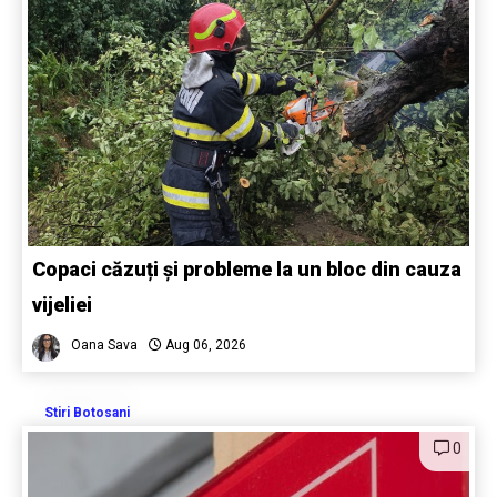
Copaci căzuți și probleme la un bloc din cauza
vijeliei
Oana Sava
Aug 06, 2026
Stiri Botosani
0