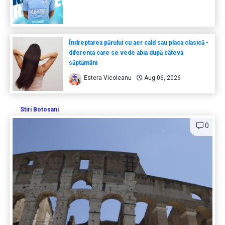
Îndreptarea părului cu aer cald sau placa clasică -
diferența care se vede abia după câteva
săptămâni
Estera Vicoleanu
Aug 06, 2026
Stiri Botosani
0