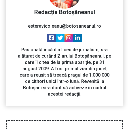
Redacția Botoșăneanul
esteravicoleanu@botosaneanul.ro
Pasionată încă din liceu de jurnalism, s-a
alăturat de curând Ziarului Botoșăneanul, pe
care îl citea de la prima apariție, pe 31
august 2009. A fost primul ziar din județ
care a reușit să treacă pragul de 1.000.000
de cititori unici într-o lună. Revenită la
Botoșani și-a dorit să activeze în cadrul
acestei redacții.