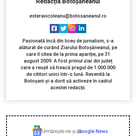
Redacția Botoșăneanul
esteravicoleanu@botosaneanul.ro
Pasionată încă din liceu de jurnalism, s-a
alăturat de curând Ziarului Botoșăneanul, pe
care îl citea de la prima apariție, pe 31
august 2009. A fost primul ziar din județ
care a reușit să treacă pragul de 1.000.000
de cititori unici într-o lună. Revenită la
Botoșani și-a dorit să activeze în cadrul
acestei redacții.
Urmăreşte-ne şi pe
Google News