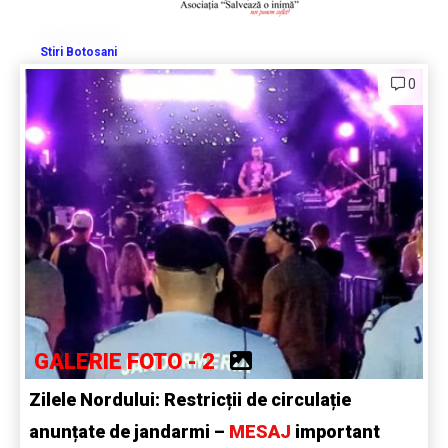
Stiri Botosani
0
GALERIE FOTO - 2
Zilele Nordului: Restricții de circulație
anunțate de jandarmi –
MESAJ
important