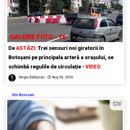
GALERIE FOTO - 16
De
ASTĂZI:
Trei sensuri noi giratorii în
Botoșani pe principala arteră a orașului, se
schimbă regulile de circulație -
VIDEO
Sergiu Bălășcău
Aug 06, 2026
Stiri Botosani
0