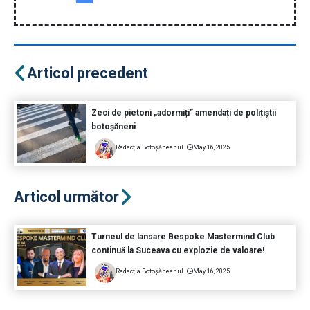
Articol precedent
Zeci de pietoni „adormiți” amendați de polițiștii
botoșăneni
Redacția Botoșăneanul
May 16, 2025
Articol următor
Turneul de lansare Bespoke Mastermind Club
continuă la Suceava cu explozie de valoare!
Redacția Botoșăneanul
May 16, 2025