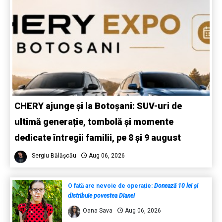
CHERY ajunge și la Botoșani: SUV-uri de
ultimă generație, tombolă și momente
dedicate întregii familii, pe 8 și 9 august
Sergiu Bălășcău
Aug 06, 2026
O fată are nevoie de operație:
Donează 10 lei și
distribuie povestea Dianei
Oana Sava
Aug 06, 2026