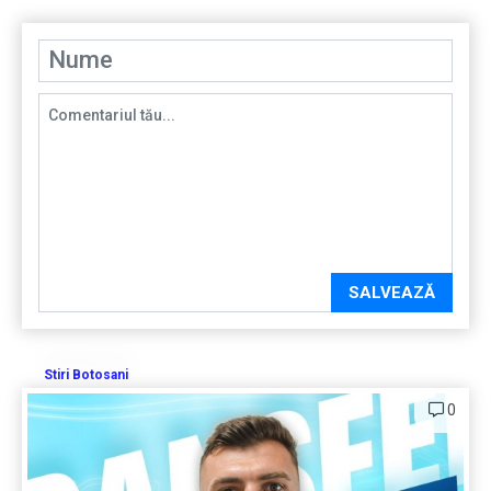
SALVEAZĂ
Stiri Botosani
0