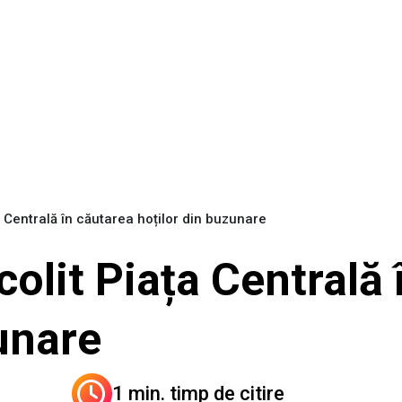
ața Centrală în căutarea hoților din buzunare
scolit Piața Centrală
zunare
1 min. timp de citire