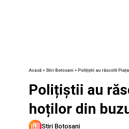
Acasă
>
Stiri Botosani
>
Polițiștii au răscolit Pi
Polițiștii au ră
hoților din bu
Stiri Botosani