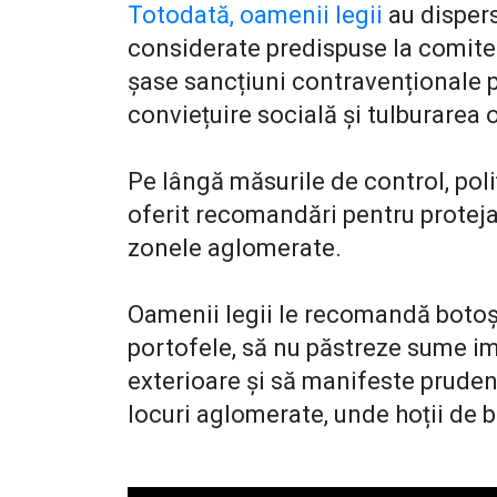
Totodată, oamenii legii
au dispers
considerate predispuse la comiter
șase sancțiuni contravenționale 
conviețuire socială și tulburarea or
Pe lângă măsurile de control, poliț
oferit recomandări pentru protejar
zonele aglomerate.
Oamenii legii le recomandă botoșăn
portofele, să nu păstreze sume i
exterioare și să manifeste prudență
locuri aglomerate, unde hoții de b