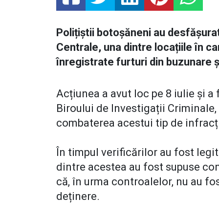
Polițiștii botoșăneni au desfășura
Centrale, una dintre locațiile în ca
înregistrate furturi din buzunare ș
Acțiunea a avut loc pe 8 iulie și a 
Biroului de Investigații Criminale
combaterea acestui tip de infracț
În timpul verificărilor au fost leg
dintre acestea au fost supuse cont
că, în urma controalelor, nu au fo
deținere.