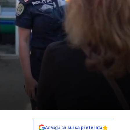
Adaugă ca
sursă preferată