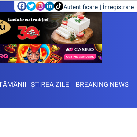
Autentificare
|
Înregistrare
TĂMÂNII
ŞTIREA ZILEI
BREAKING NEWS