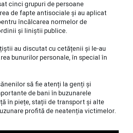
at cinci grupuri de persoane
ea de fapte antisociale și au aplicat
pentru încălcarea normelor de
dinii și liniștii publice.
iștii au discutat cu cetățenii și le-au
ea bunurilor personale, în special în
enilor să fie atenți la genți și
mportante de bani în buzunarele
 în piețe, stații de transport și alte
uzunare profită de neatenția victimelor.