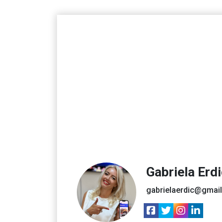
Gabriela Erd
gabrielaerdic@gmai