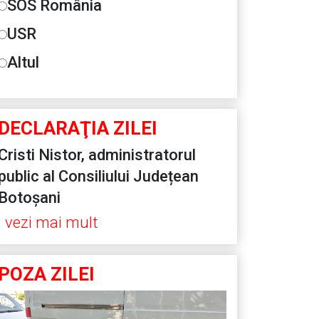
SOS România
USR
Altul
DECLARAŢIA ZILEI
Cristi Nistor, administratorul
public al Consiliului Județean
Botoșani
vezi mai mult
POZA ZILEI