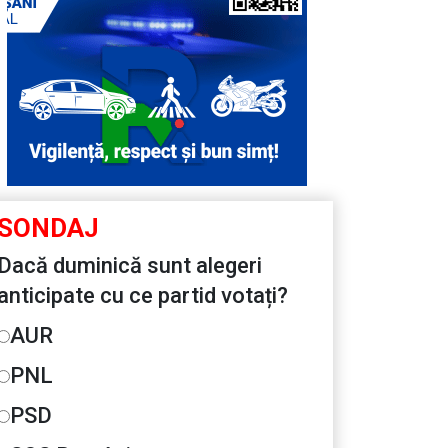
SONDAJ
Dacă duminică sunt alegeri
anticipate cu ce partid votați?
AUR
PNL
PSD