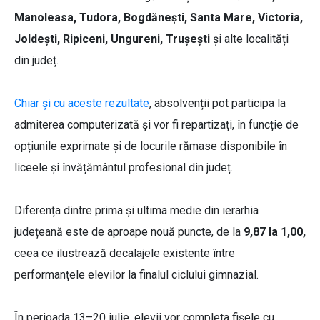
Manoleasa, Tudora, Bogdănești, Santa Mare, Victoria,
Joldești, Ripiceni, Ungureni, Trușești
și alte localități
din județ.
Chiar și cu aceste rezultate
, absolvenții pot participa la
admiterea computerizată și vor fi repartizați, în funcție de
opțiunile exprimate și de locurile rămase disponibile în
liceele și învățământul profesional din județ.
Diferența dintre prima și ultima medie din ierarhia
județeană este de aproape nouă puncte, de la
9,87 la 1,00,
ceea ce ilustrează decalajele existente între
performanțele elevilor la finalul ciclului gimnazial.
În perioada 13–20 iulie, elevii vor completa fișele cu