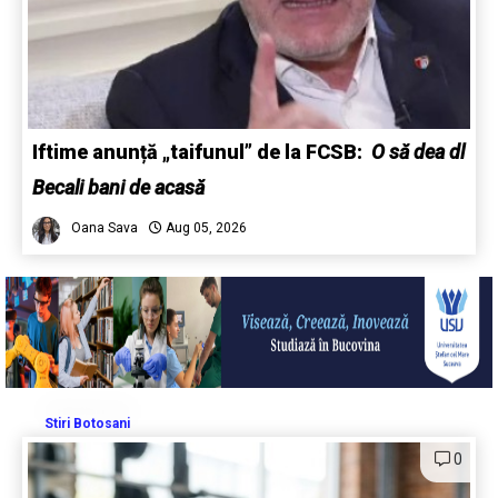
Iftime anunță „taifunul” de la FCSB:
O să dea dl
Becali bani de acasă
Oana Sava
Aug 05, 2026
Stiri Botosani
0