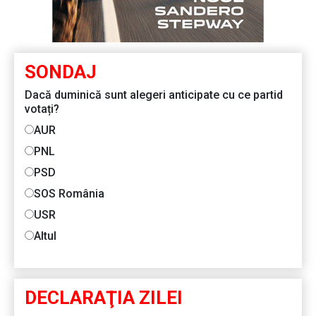
SONDAJ
Dacă duminică sunt alegeri anticipate cu ce partid
votați?
AUR
PNL
PSD
SOS România
USR
Altul
DECLARAŢIA ZILEI