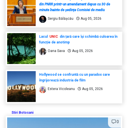
din PNRR printr-un amendament depus cu 30 de
minute înainte de ședința Comisiei de mediu
Sergiu Bălășcău
Aug 05, 2026
Lacul
UNIC
din țară care își schimbă culoarea în
funcție de anotimp
Oana Sava
Aug 05, 2026
Hollywood se confruntă cu un paradox care
îngrijorează industria de film
Estera Vicoleanu
Aug 05, 2026
Stiri Botosani
0