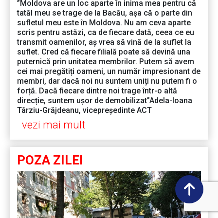
”Moldova are un loc aparte în inima mea pentru că
tatăl meu se trage de la Bacău, așa că o parte din
sufletul meu este în Moldova. Nu am ceva aparte
scris pentru astăzi, ca de fiecare dată, ceea ce eu
transmit oamenilor, aș vrea să vină de la suflet la
suflet. Cred că fiecare filială poate să devină una
puternică prin unitatea membrilor. Putem să avem
cei mai pregătiți oameni, un număr impresionant de
membri, dar dacă noi nu suntem uniți nu putem fi o
forță. Dacă fiecare dintre noi trage într-o altă
direcție, suntem ușor de demobilizat”Adela-Ioana
Târziu-Grăjdeanu, vicepreședinte ACT
vezi mai mult
POZA ZILEI