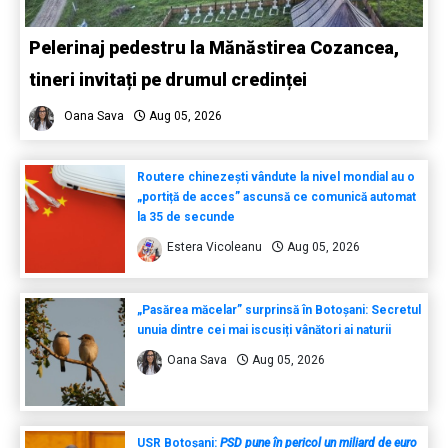
Pelerinaj pedestru la Mănăstirea Cozancea,
tineri invitați pe drumul credinței
Oana Sava
Aug 05, 2026
Routere chinezești vândute la nivel mondial au o
„portiță de acces” ascunsă ce comunică automat
la 35 de secunde
Estera Vicoleanu
Aug 05, 2026
„Pasărea măcelar” surprinsă în Botoșani: Secretul
unuia dintre cei mai iscusiți vânători ai naturii
Oana Sava
Aug 05, 2026
USR Botoșani:
PSD pune în pericol un miliard de euro