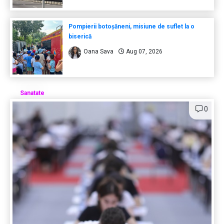
Pompierii botoșăneni, misiune de suflet la o
biserică
Oana Sava
Aug 07, 2026
Sanatate
0