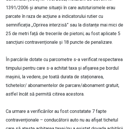
1391/2006 și anume situații în care autoturismele erau
parcate în raza de acțiune a indicatorului rutier cu
semnificația ,,Oprirea interzisă” sau la distanțe mai mici de
25 de metri față de trecerile de pietoni; au fost aplicate 5
sancțiuni contravenționale și 18 puncte de penalizare.
În parcările dotate cu parcometre s-a verificat respectarea
timpului pentru care s-a achitat taxa și afișarea pe bordul
mașinii, la vedere, pe toată durata de staționarea,
tichetelor/ abonamentelor de parcare/abonament gratuit,
astfel încât să permită citirea acestora.
Ca urmare a verificărilor au fost constatate 7 fapte
contravenționale – conducătorii auto nu au afișat tichetul
care să ateste achitarea taxei/nu a existat dovada achitării