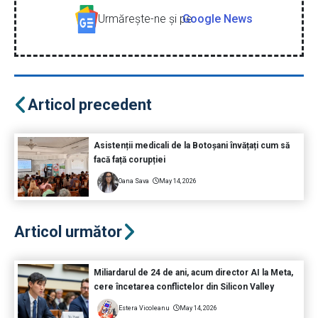
Urmăreşte-ne şi pe
Google News
Articol precedent
Asistenții medicali de la Botoșani învățați cum să
facă față corupției
Oana Sava
May 14, 2026
Articol următor
Miliardarul de 24 de ani, acum director AI la Meta,
cere încetarea conflictelor din Silicon Valley
Estera Vicoleanu
May 14, 2026