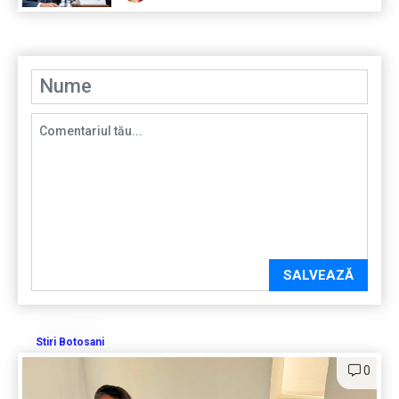
SALVEAZĂ
Stiri Botosani
0