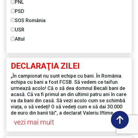
PNL
PSD
SOS România
USR
Altul
DECLARAŢIA ZILEI
„În campionat nu sunt echipe cu bani. În România
echipa cu bani a fost FCSB. Să vedem ce taifun
urmează acolo! Că o să dea domnul Becali bani de
acasă. Că va fi primul an din ultimii patru ani în care
va da bani din casă. Să vezi acolo cum se schimbă
viața, o să vedeți! O să vedeți cum e să dai 30.000
de euro din banii tăi”, a declarat Valeriu Iftime
vezi mai mult