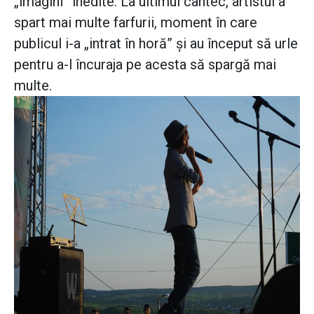
„imagini” inedite. La ultimul cântec, artistul a
spart mai multe farfurii, moment în care
publicul i-a „intrat în horă” şi au început să urle
pentru a-l încuraja pe acesta să spargă mai
multe.