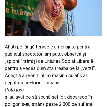
Aflaţi pe lângă terasele amenajate pentru
publicul spectator, am putut observa şi
„spionii” trimişi de Uniunea Social Liberală
pentru a vedea cum stă treaba pe la „verzi”.
Aceştia au venit într-o maşină cu afiş al
deputatului Florin Ţurcanu
(foto jos)
şi au avut ce să spună şefilor, deoarece în
poligon s-au strâns peste 2.000 de suflete