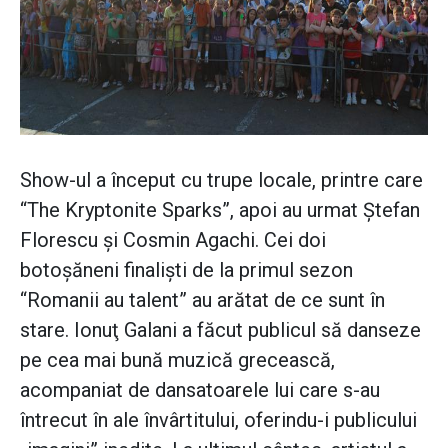
Show-ul a început cu trupe locale, printre care
“The Kryptonite Sparks”, apoi au urmat Ştefan
Florescu şi Cosmin Agachi. Cei doi
botoşăneni finalişti de la primul sezon
“Romanii au talent” au arătat de ce sunt în
stare. Ionuţ Galani a făcut publicul să danseze
pe cea mai bună muzică grecească,
acompaniat de dansatoarele lui care s-au
întrecut în ale învârtitului, oferindu-i publicului