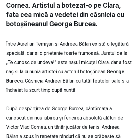
Cornea. Artistul a botezat-o pe Clara,
fata cea mică a vedetei din căsnicia cu
botoșăneanul George Burcea.
Între Aurelian Temișan și Andreea Bălan există o legătură
specială, dar și o prietenie foarte frumoasă. Juratul de la
„Te cunosc de undeva!” este nașul micuței Clara, dar a fost
naș și la cununia artistei cu actorul botoșănean
George
Burcea
. Căsnicia Andreei Bălan cu tatăl fetițelor sale s-a
încheiat la scurt timp după nuntă.
După despărțirea de George Burcea, cântăreața a
cunoscut din nou iubirea și fericirea absolută alături de
Victor Vlad Cornea, un tânăr jucător de tenis. Andreea
Bălan a spus în repetate rânduri că nu se grăbește să