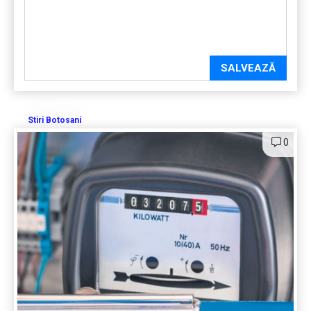
SALVEAZĂ
Stiri Botosani
0