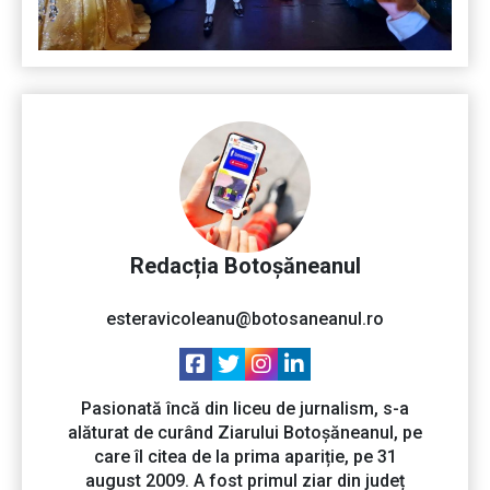
Redacția Botoșăneanul
esteravicoleanu@botosaneanul.ro
Pasionată încă din liceu de jurnalism, s-a
alăturat de curând Ziarului Botoșăneanul, pe
care îl citea de la prima apariție, pe 31
august 2009. A fost primul ziar din județ