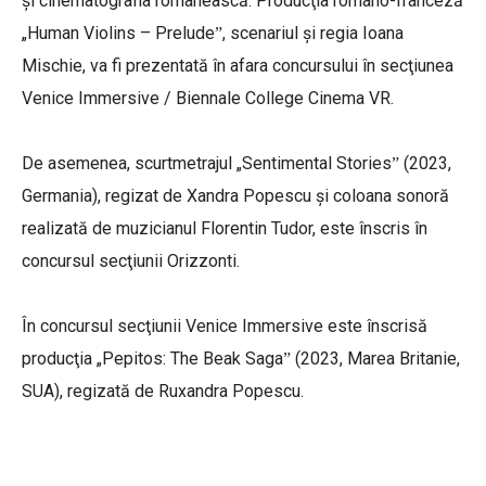
și cinematografia românească. Producţia româno-franceză
„Human Violins – Preludeˮ, scenariul şi regia Ioana
Mischie, va fi prezentată în afara concursului în secţiunea
Venice Immersive / Biennale College Cinema VR.
De asemenea, scurtmetrajul „Sentimental Storiesˮ (2023,
Germania), regizat de Xandra Popescu şi coloana sonoră
realizată de muzicianul Florentin Tudor, este înscris în
concursul secţiunii Orizzonti.
În concursul secţiunii Venice Immersive este înscrisă
producţia „Pepitos: The Beak Sagaˮ (2023, Marea Britanie,
SUA), regizată de Ruxandra Popescu.