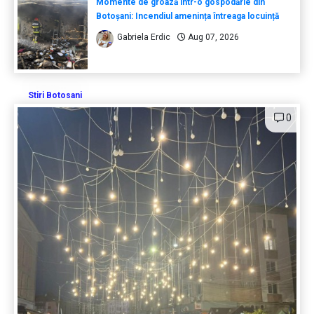
Momente de groază într-o gospodărie din
Botoșani: Incendiul amenința întreaga locuință
Gabriela Erdic
Aug 07, 2026
Stiri Botosani
0