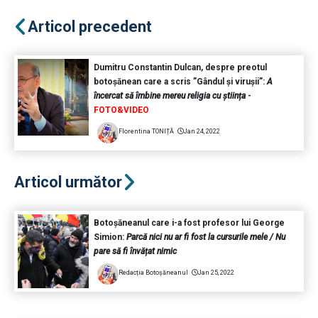
Articol precedent
Dumitru Constantin Dulcan, despre preotul
botoșănean care a scris ”Gândul și virușii”:
A
încercat să îmbine mereu religia cu știința
-
FOTO&VIDEO
Florentina TONIȚĂ
Jan 24, 2022
Articol următor
Botoșăneanul care i-a fost profesor lui George
Simion:
Parcă nici nu ar fi fost la cursurile mele / Nu
pare să fi învățat nimic
Redacția Botoșăneanul
Jan 25, 2022