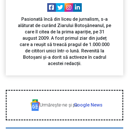
Pasionată încă din liceu de jurnalism, s-a
alăturat de curând Ziarului Botoșăneanul, pe
care îl citea de la prima apariție, pe 31
august 2009. A fost primul ziar din județ
care a reușit să treacă pragul de 1.000.000
de cititori unici într-o lună. Revenită la
Botoșani și-a dorit să activeze în cadrul
acestei redacții.
Urmăreşte-ne şi pe
Google News