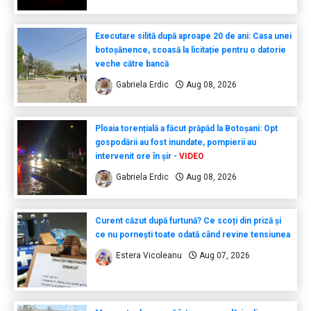
Executare silită după aproape 20 de ani: Casa unei
botoșănence, scoasă la licitație pentru o datorie
veche către bancă
Gabriela Erdic
Aug 08, 2026
Ploaia torențială a făcut prăpăd la Botoșani: Opt
gospodării au fost inundate, pompierii au
intervenit ore în șir -
VIDEO
Gabriela Erdic
Aug 08, 2026
Curent căzut după furtună? Ce scoți din priză și
ce nu pornești toate odată când revine tensiunea
Estera Vicoleanu
Aug 07, 2026