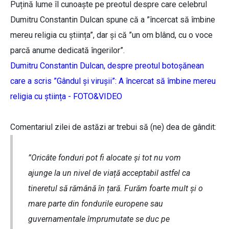
Puțină lume îl cunoaște pe preotul despre care celebrul
Dumitru Constantin Dulcan spune că a ”încercat să îmbine
mereu religia cu știința”, dar și că ”un om blând, cu o voce
parcă anume dedicată îngerilor”.
Dumitru Constantin Dulcan, despre preotul botoșănean
care a scris ”Gândul și virușii”: A încercat să îmbine mereu
religia cu știința - FOTO&VIDEO
Comentariul zilei de astăzi ar trebui să (ne) dea de gândit:
”Oricâte fonduri pot fi alocate și tot nu vom
ajunge la un nivel de viață acceptabil astfel ca
tineretul să rămână în țară. Furăm foarte mult și o
mare parte din fondurile europene sau
guvernamentale împrumutate se duc pe