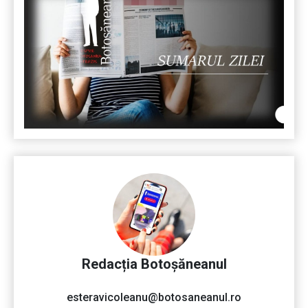
Redacția Botoșăneanul
esteravicoleanu@botosaneanul.ro