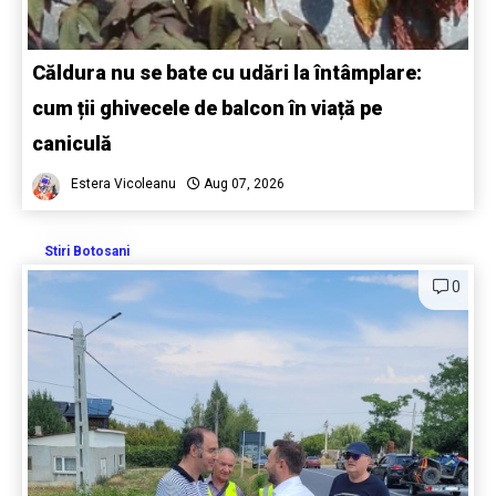
Căldura nu se bate cu udări la întâmplare:
cum ții ghivecele de balcon în viață pe
caniculă
Estera Vicoleanu
Aug 07, 2026
Stiri Botosani
0