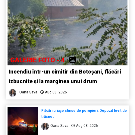
GALERIE FOTO - 4
Incendiu într-un cimitir din Botoșani, flăcări
izbucnite și la marginea unui drum
Oana Sava
Aug 08, 2026
Flăcări uriașe stinse de pompieri: Depozit lovit de
trăsnet
Oana Sava
Aug 08, 2026