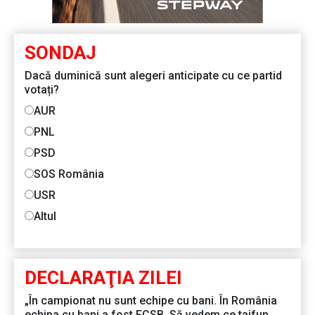
SONDAJ
Dacă duminică sunt alegeri anticipate cu ce partid
votați?
AUR
PNL
PSD
SOS România
USR
Altul
DECLARAŢIA ZILEI
„În campionat nu sunt echipe cu bani. În România
echipa cu bani a fost FCSB. Să vedem ce taifun