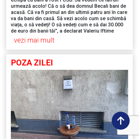
urmează acolo! Că o să dea domnul Becali bani de
acasă. Că va fi primul an din ultimii patru ani în care
va da bani din casă. Să vezi acolo cum se schimbă
viața, o să vedeți! O să vedeți cum e să dai 30.000
de euro din banii tăi”, a declarat Valeriu Iftime
vezi mai mult
POZA ZILEI