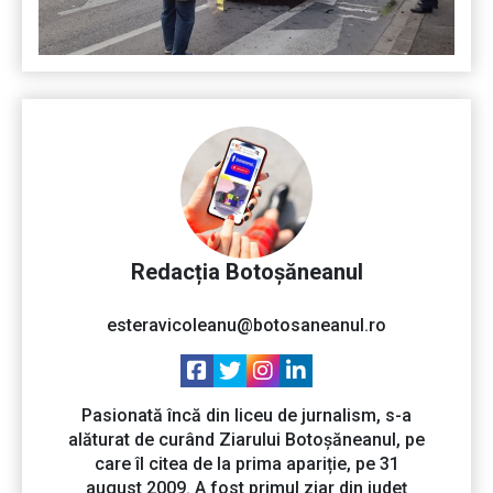
Redacția Botoșăneanul
esteravicoleanu@botosaneanul.ro
Pasionată încă din liceu de jurnalism, s-a
alăturat de curând Ziarului Botoșăneanul, pe
care îl citea de la prima apariție, pe 31
august 2009. A fost primul ziar din județ