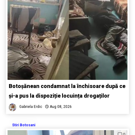
Botoșănean condamnat la închisoare după ce
și-a pus la dispoziție locuința drogaților
Gabriela Erdic
Aug 08, 2026
Stiri Botosani
0