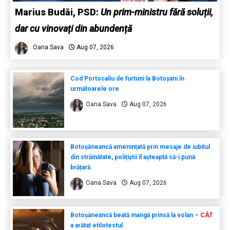
Marius Budăi, PSD:
Un prim-ministru fără soluții,
dar cu vinovați din abundență
Oana Sava
Aug 07, 2026
Cod Portocaliu de furtuni la Botoșani în
următoarele ore
Oana Sava
Aug 07, 2026
Botoșăneancă amenințată prin mesaje de iubitul
din străinătate, polițiștii îl așteaptă să-i pună
brățară
Oana Sava
Aug 07, 2026
Botoșăneancă beată mangă prinsă la volan –
CÂT
a arătat etilotestul