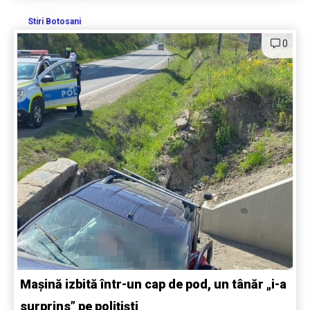
Stiri Botosani
0
Mașină izbită într-un cap de pod, un tânăr „i-a
surprins” pe polițiști