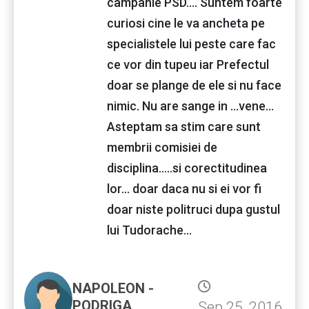
campanie PSD.... Suntem foarte
curiosi cine le va ancheta pe
specialistele lui peste care fac
ce vor din tupeu iar Prefectul
doar se plange de ele si nu face
nimic. Nu are sange in ...vene...
Asteptam sa stim care sunt
membrii comisiei de
disciplina.....si corectitudinea
lor... doar daca nu si ei vor fi
doar niste politruci dupa gustul
lui Tudorache...
NAPOLEON -
PODRIGA
Sep 25, 2016