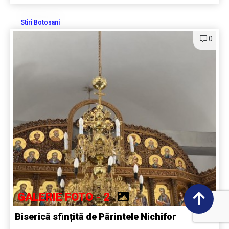
Stiri Botosani
0
GALERIE FOTO - 2
Biserică sfințită de Părintele Nichifor