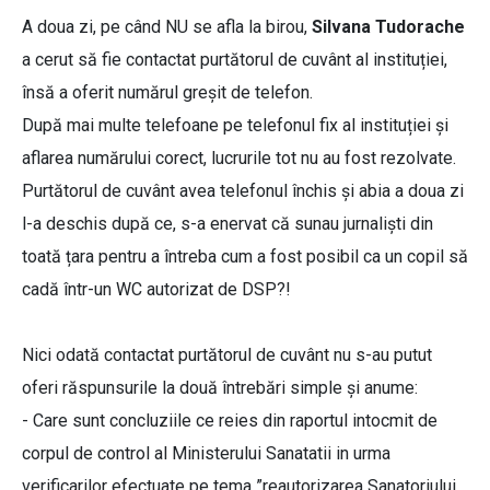
A doua zi, pe când NU se afla la birou,
Silvana Tudorache
a cerut să fie contactat purtătorul de cuvânt al instituției,
însă a oferit numărul greșit de telefon.
După mai multe telefoane pe telefonul fix al instituției și
aflarea numărului corect, lucrurile tot nu au fost rezolvate.
Purtătorul de cuvânt avea telefonul închis și abia a doua zi
l-a deschis după ce, s-a enervat că sunau jurnaliști din
toată țara pentru a întreba cum a fost posibil ca un copil să
cadă într-un WC autorizat de DSP?!
Nici odată contactat purtătorul de cuvânt nu s-au putut
oferi răspunsurile la două întrebări simple și anume:
- Care sunt concluziile ce reies din raportul intocmit de
corpul de control al Ministerului Sanatatii in urma
verificarilor efectuate pe tema ”reautorizarea Sanatoriului