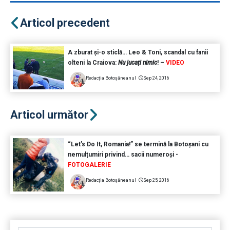
Articol precedent
A zburat şi-o sticlă… Leo & Toni, scandal cu fanii
olteni la Craiova:
Nu jucați nimic
! –
VIDEO
Redacția Botoșăneanul
Sep 24, 2016
Articol următor
“Let’s Do It, Romania!” se termină la Botoșani cu
nemulțumiri privind… sacii numeroși -
FOTOGALERIE
Redacția Botoșăneanul
Sep 25, 2016