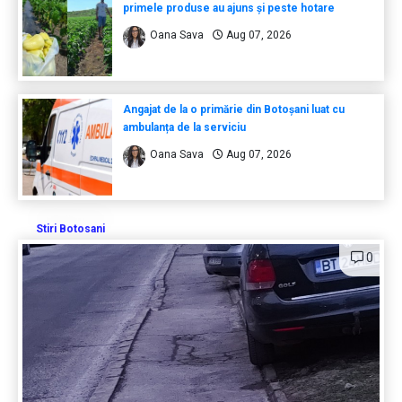
primele produse au ajuns și peste hotare
Oana Sava
Aug 07, 2026
Angajat de la o primărie din Botoșani luat cu
ambulanța de la serviciu
Oana Sava
Aug 07, 2026
Stiri Botosani
0