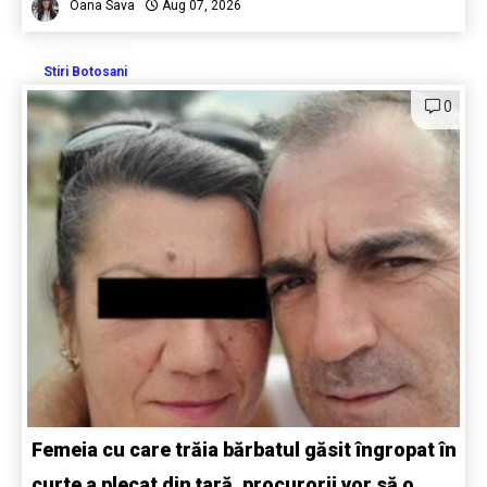
Oana Sava
Aug 07, 2026
Stiri Botosani
0
Femeia cu care trăia bărbatul găsit îngropat în
curte a plecat din țară, procurorii vor să o