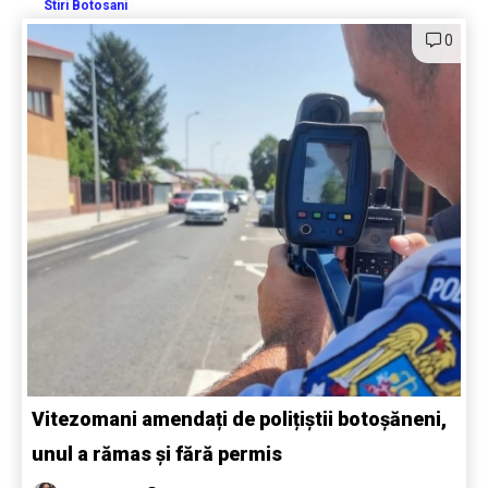
Stiri Botosani
0
Vitezomani amendați de polițiștii botoșăneni,
unul a rămas și fără permis