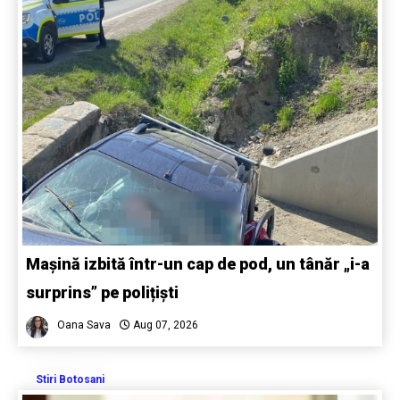
Mașină izbită într-un cap de pod, un tânăr „i-a
surprins” pe polițiști
Oana Sava
Aug 07, 2026
Stiri Botosani