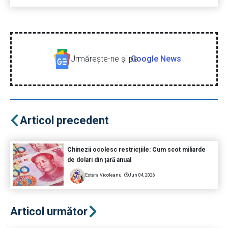
Urmăreşte-ne şi pe
Google News
Articol precedent
Chinezii ocolesc restricțiile: Cum scot miliarde
de dolari din țară anual
Estera Vicoleanu
Jun 04, 2026
Articol următor