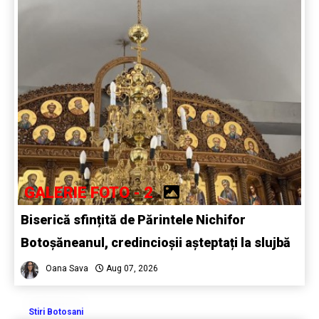
GALERIE FOTO - 2
Biserică sfințită de Părintele Nichifor
Botoșăneanul, credincioșii așteptați la slujbă
Oana Sava
Aug 07, 2026
Stiri Botosani