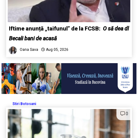
Iftime anunță „taifunul” de la FCSB:
O să dea dl
Becali bani de acasă
Oana Sava
Aug 05, 2026
Stiri Botosani
0