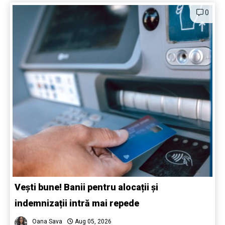
0
Vești bune! Banii pentru alocații și
indemnizații intră mai repede
Oana Sava
Aug 05, 2026