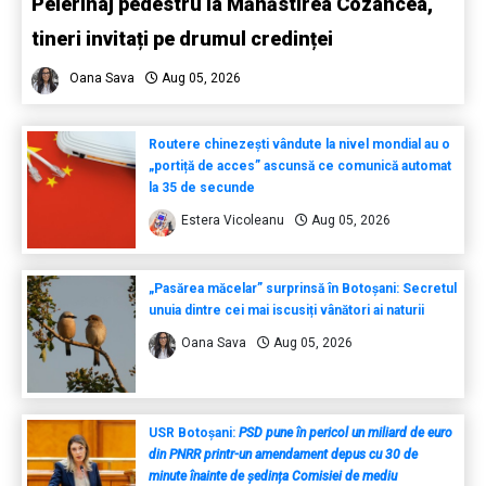
Pelerinaj pedestru la Mănăstirea Cozancea,
tineri invitați pe drumul credinței
Oana Sava
Aug 05, 2026
Routere chinezești vândute la nivel mondial au o
„portiță de acces” ascunsă ce comunică automat
la 35 de secunde
Estera Vicoleanu
Aug 05, 2026
„Pasărea măcelar” surprinsă în Botoșani: Secretul
unuia dintre cei mai iscusiți vânători ai naturii
Oana Sava
Aug 05, 2026
USR Botoșani:
PSD pune în pericol un miliard de euro
din PNRR printr-un amendament depus cu 30 de
minute înainte de ședința Comisiei de mediu