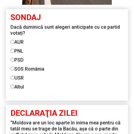
SONDAJ
Dacă duminică sunt alegeri anticipate cu ce partid
votați?
AUR
PNL
PSD
SOS România
USR
Altul
DECLARAŢIA ZILEI
”Moldova are un loc aparte în inima mea pentru că
tatăl meu se trage de la Bacău, așa că o parte din