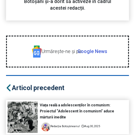
Botoșani și-a dorit să activeze în cadrul
acestei redacții.
Urmăreşte-ne şi pe
Google News
Articol precedent
Viața reală a adolescenților în comunism:
Proiectul "Adolescent în comunism" aduce
mărturii inedite
Redacția Botoșăneanul
Aug 30, 2025