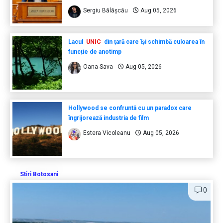
Sergiu Bălășcău
Aug 05, 2026
Lacul
UNIC
din țară care își schimbă culoarea în
funcție de anotimp
Oana Sava
Aug 05, 2026
Hollywood se confruntă cu un paradox care
îngrijorează industria de film
Estera Vicoleanu
Aug 05, 2026
Stiri Botosani
0