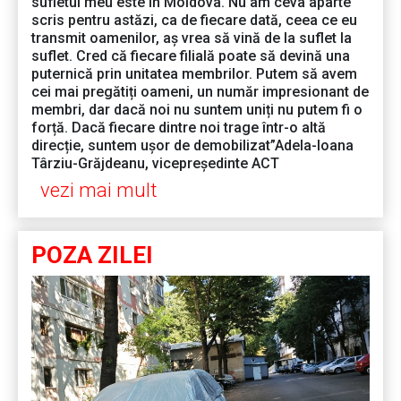
sufletul meu este în Moldova. Nu am ceva aparte
scris pentru astăzi, ca de fiecare dată, ceea ce eu
transmit oamenilor, aș vrea să vină de la suflet la
suflet. Cred că fiecare filială poate să devină una
puternică prin unitatea membrilor. Putem să avem
cei mai pregătiți oameni, un număr impresionant de
membri, dar dacă noi nu suntem uniți nu putem fi o
forță. Dacă fiecare dintre noi trage într-o altă
direcție, suntem ușor de demobilizat”Adela-Ioana
Târziu-Grăjdeanu, vicepreședinte ACT
vezi mai mult
POZA ZILEI