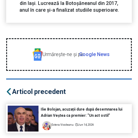
din Iași. Lucrează la Botoșăneanul din 2017,
anul în care și-a finalizat studiile superioare.
Urmăreşte-ne şi pe
Google News
Articol precedent
Ilie Bolojan, acuzații dure după desemnarea lui
Adrian Veștea ca premier: "Un act ostil"
Estera Vicoleanu
Jun 14, 2026