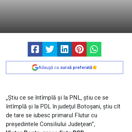
Adaugă ca
sursă preferată
„Ştiu ce se întîmplă şi la PNL, ştiu ce se
întîmplă şi la PDL în judeţul Botoşani, ştiu cît
de tare se iubesc primarul Flutur cu
preşedintele Consiliului Judeţean”,