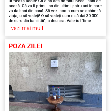
urmează acolo! Că o să dea domnul Becali bani de
acasă. Că va fi primul an din ultimii patru ani în care
va da bani din casă. Să vezi acolo cum se schimbă
viața, o să vedeți! O să vedeți cum e să dai 30.000
de euro din banii tăi”, a declarat Valeriu Iftime
vezi mai mult
POZA ZILEI