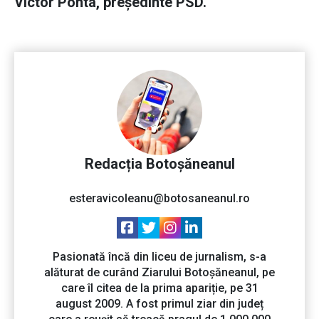
Victor Ponta, preşedinte PSD.
Redacția Botoșăneanul
esteravicoleanu@botosaneanul.ro
Pasionată încă din liceu de jurnalism, s-a
alăturat de curând Ziarului Botoșăneanul, pe
care îl citea de la prima apariție, pe 31
august 2009. A fost primul ziar din județ