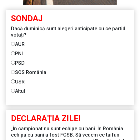
SONDAJ
Dacă duminică sunt alegeri anticipate cu ce partid
votați?
AUR
PNL
PSD
SOS România
USR
Altul
DECLARAŢIA ZILEI
„În campionat nu sunt echipe cu bani. În România
echipa cu bani a fost FCSB. Să vedem ce taifun