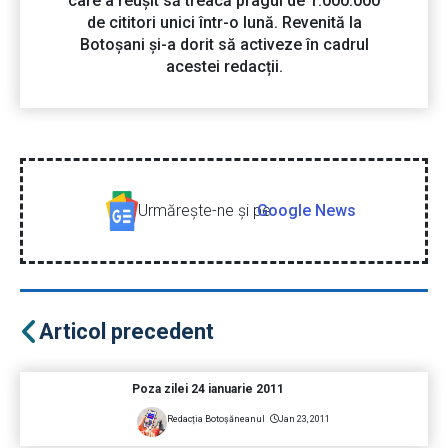
care a reușit să treacă pragul de 1.000.000
de cititori unici într-o lună. Revenită la
Botoșani și-a dorit să activeze în cadrul
acestei redacții.
Urmăreşte-ne şi pe
Google News
Articol precedent
Poza zilei 24 ianuarie 2011
Redacția Botoșăneanul
Jan 23, 2011