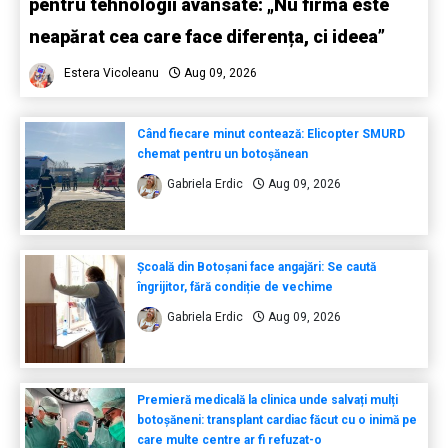
pentru tehnologii avansate: „Nu firma este
neapărat cea care face diferența, ci ideea”
Estera Vicoleanu
Aug 09, 2026
Când fiecare minut contează: Elicopter SMURD
chemat pentru un botoșănean
Gabriela Erdic
Aug 09, 2026
Școală din Botoșani face angajări: Se caută
îngrijitor, fără condiție de vechime
Gabriela Erdic
Aug 09, 2026
Premieră medicală la clinica unde salvați mulți
botoșăneni: transplant cardiac făcut cu o inimă pe
care multe centre ar fi refuzat-o