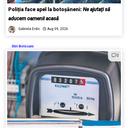
Poliția face apel la botoșăneni:
Ne ajutați să
aducem oamenii acasă
Gabriela Erdic
Aug 09, 2026
Stiri Botosani
0