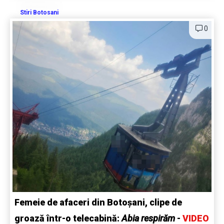
Stiri Botosani
0
Femeie de afaceri din Botoșani, clipe de
groază într-o telecabină:
Abia respirăm
-
VIDEO