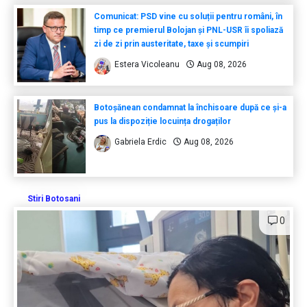
Comunicat: PSD vine cu soluții pentru români, în
timp ce premierul Bolojan și PNL-USR îi spoliază
zi de zi prin austeritate, taxe și scumpiri
Estera Vicoleanu
Aug 08, 2026
Botoșănean condamnat la închisoare după ce și-a
pus la dispoziție locuința drogaților
Gabriela Erdic
Aug 08, 2026
Stiri Botosani
0