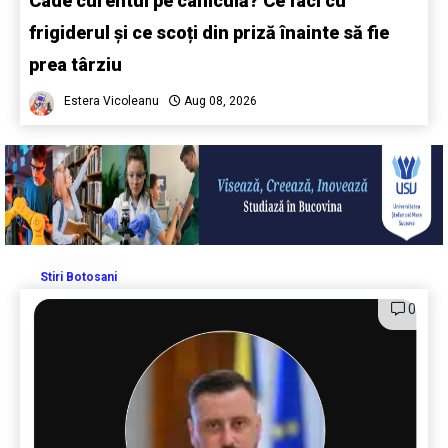
Cade curentul pe caniculă? Ce faci cu
frigiderul și ce scoți din priză înainte să fie
prea târziu
Estera Vicoleanu
Aug 08, 2026
Stiri Botosani
0