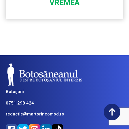
VREMEA
Botoșani
0751 298 424
redactie@martorincomod.ro