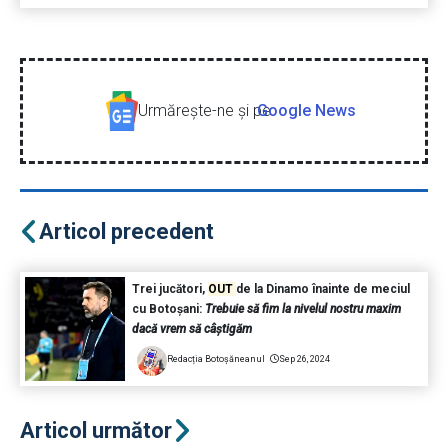
Urmăreşte-ne şi pe
Google News
Articol precedent
Trei jucători,
OUT
de la Dinamo înainte de meciul
cu Botoșani:
Trebuie să fim la nivelul nostru maxim
dacă vrem să câștigăm
Redacția Botoșăneanul
Sep 26, 2024
Articol următor