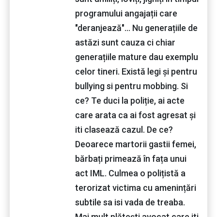
programului angajații care
"deranjează"... Nu generațiile de
astăzi sunt cauza ci chiar
generațiile mature dau exemplu
celor tineri. Există legi și pentru
bullying si pentru mobbing. Si
ce? Te duci la poliție, ai acte
care arata ca ai fost agresat și
iti clasează cazul. De ce?
Deoarece martorii gastii femei,
bărbați primează în fața unui
act IML. Culmea o polițistă a
terorizat victima cu amenințări
subtile sa isi vada de treaba.
Mai mult plătești avocat care iti