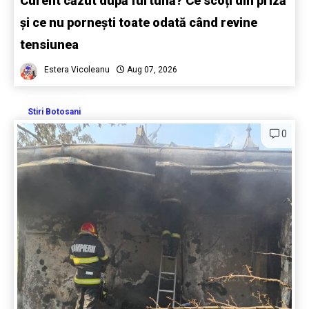
Curent căzut după furtună? Ce scoți din priză
și ce nu pornești toate odată când revine
tensiunea
Estera Vicoleanu
Aug 07, 2026
Stiri Botosani
0