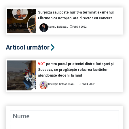
Surpriză sau poate nu? S-a terminat examenul,
Filarmonica Botoșani are director cu concurs
Sergiu Bălășcău
Feb 04, 2022
Articol următor
VOT
pentru podul prieteniei dintre Botoșani și
Suceava, se pregătește reluarea lucrărilor
abandonate decenii la rând
Redacția Botoșăneanul
Feb 04, 2022