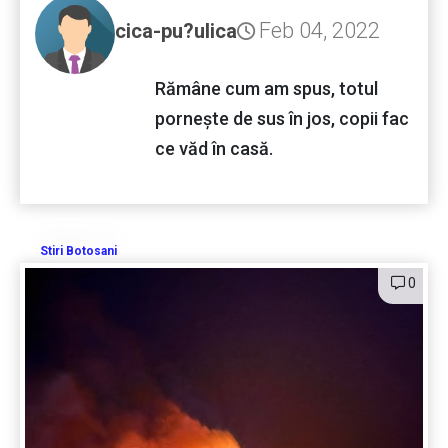
Feb 04, 2022
cica-pu?ulica
Rămâne cum am spus, totul
porneşte de sus în jos, copii fac
ce văd în casă.
Stiri Botosani
0