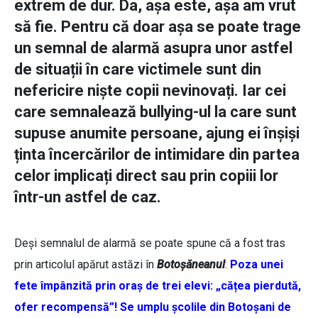
extrem de dur. Da, așa este, așa am vrut
să fie. Pentru că doar așa se poate trage
un semnal de alarmă asupra unor astfel
de situații în care victimele sunt din
nefericire niște copii nevinovați. Iar cei
care semnalează bullying-ul la care sunt
supuse anumite persoane, ajung ei înșiși
ținta încercărilor de intimidare din partea
celor implicați direct sau prin copiii lor
într-un astfel de caz.
Deși semnalul de alarmă se poate spune că a fost tras
prin articolul apărut astăzi în
Botoșăneanul
:
Poza unei
fete împânzită prin oraș de trei elevi: „cățea pierdută,
ofer recompensă”! Se umplu școlile din Botoșani de