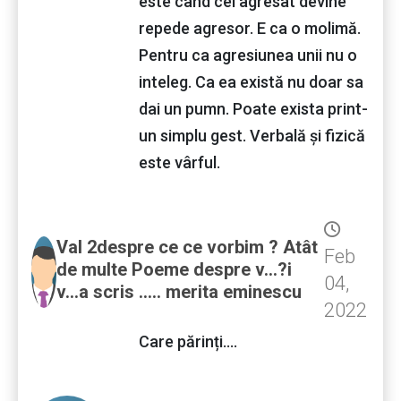
este cand cel agresat devine
repede agresor. E ca o molimă.
Pentru ca agresiunea unii nu o
inteleg. Ca ea există nu doar sa
dai un pumn. Poate exista print-
un simplu gest. Verbală și fizică
este vârful.
Val 2despre ce ce vorbim ? Atât
Feb
de multe Poeme despre v...?i
04,
v...a scris ..... merita eminescu
2022
Care părinți....