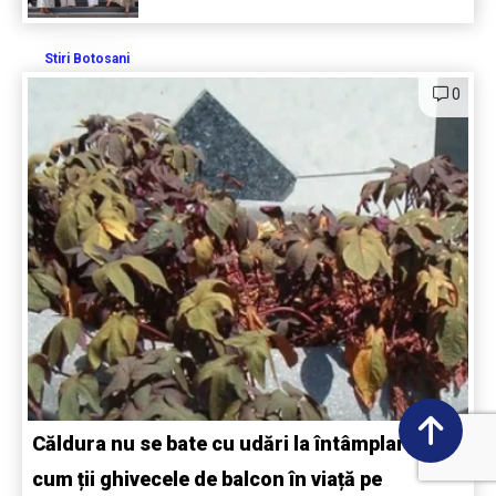
Stiri Botosani
0
Căldura nu se bate cu udări la întâmplare:
cum ții ghivecele de balcon în viață pe