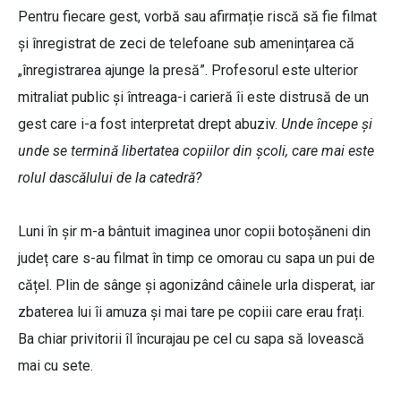
Pentru fiecare gest, vorbă sau afirmație riscă să fie filmat
și înregistrat de zeci de telefoane sub amenințarea că
„înregistrarea ajunge la presă”. Profesorul este ulterior
mitraliat public și întreaga-i carieră îi este distrusă de un
gest care i-a fost interpretat drept abuziv.
Unde începe și
unde se termină libertatea copiilor din școli, care mai este
rolul dascălului de la catedră?
Luni în șir m-a bântuit imaginea unor copii botoșăneni din
județ care s-au filmat în timp ce omorau cu sapa un pui de
cățel. Plin de sânge și agonizând câinele urla disperat, iar
zbaterea lui îi amuza și mai tare pe copiii care erau frați.
Ba chiar privitorii îl încurajau pe cel cu sapa să lovească
mai cu sete.