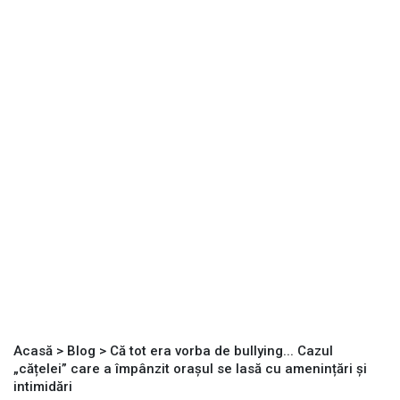
Acasă
>
Blog
>
Că tot era vorba de bullying... Cazul
„cățelei” care a împânzit orașul se lasă cu amenințări și
intimidări