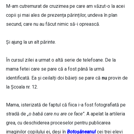
M-am cutremurat de cruzimea pe care am văzut-o la acei
copii și mai ales de prezența părinților, undeva în plan
secund, care nu au făcut nimic să-i oprească.
Și ajung la un alt părinte.
În cursul zilei a urmat o altă serie de telefoane. De la
mama fetei care se pare că a fost până la urmă
identificată. Ea și ceilalți doi băieți se pare că
nu
provin de
la Școala nr. 12.
Mama, isterizată de faptul că fiica i-a fost fotografiată pe
stradă de
„o babă care nu are ce face”
. A apelat la artileria
grea, cu deschiderea proceselor pentru publicarea
imaginilor copilului ei, deși în
Botoșăneanul
cei trei elevi