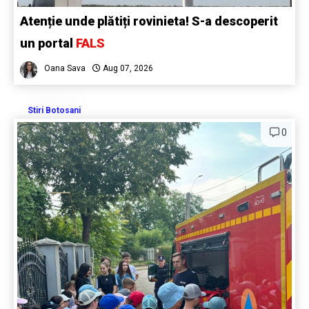
Atenție unde plătiți rovinieta! S-a descoperit
un portal
FALS
Oana Sava
Aug 07, 2026
Stiri Botosani
0