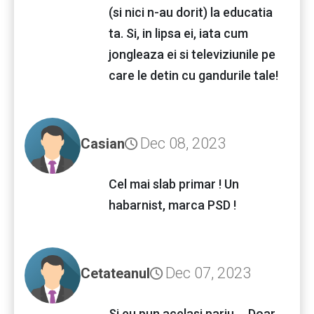
(si nici n-au dorit) la educatia
ta. Si, in lipsa ei, iata cum
jongleaza ei si televiziunile pe
care le detin cu gandurile tale!
Dec 08, 2023
Casian
Cel mai slab primar ! Un
habarnist, marca PSD !
Dec 07, 2023
Cetateanul
Si eu pun acelasi pariu.... Doar