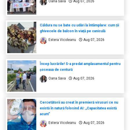
Oana Sava
Aug 07, 2026
Căldura nu se bate cu udări la întâmplare: cum ții
ghivecele de balcon în viață pe caniculă
Estera Vicoleanu
Aug 07, 2026
Încep lucrările! S-a predat amplasamentul pentru
șoseaua de centură
Oana Sava
Aug 07, 2026
Cercetătorii au creat în premieră virusuri ce nu
există în natură folosind AI: „Capacitatea există
acum”
Estera Vicoleanu
Aug 07, 2026