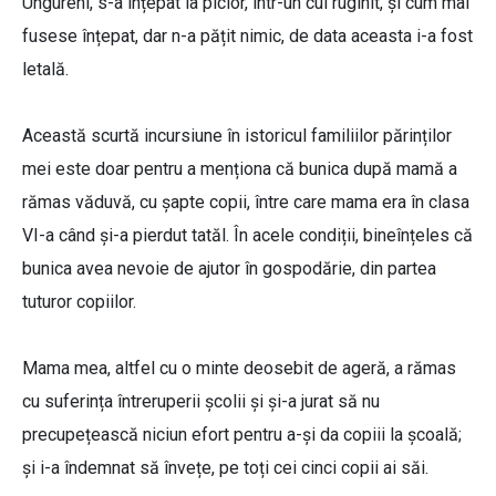
Ungureni, s-a înțepat la picior, într-un cui ruginit, și cum mai
fusese înțepat, dar n-a pățit nimic, de data aceasta i-a fost
letală.
Această scurtă incursiune în istoricul familiilor părinților
mei este doar pentru a menționa că bunica după mamă a
rămas văduvă, cu șapte copii, între care mama era în clasa
VI-a când și-a pierdut tatăl. În acele condiții, bineînțeles că
bunica avea nevoie de ajutor în gospodărie, din partea
tuturor copiilor.
Mama mea, altfel cu o minte deosebit de ageră, a rămas
cu suferința întreruperii școlii și și-a jurat să nu
precupețească niciun efort pentru a-și da copiii la școală;
și i-a îndemnat să învețe, pe toți cei cinci copii ai săi.