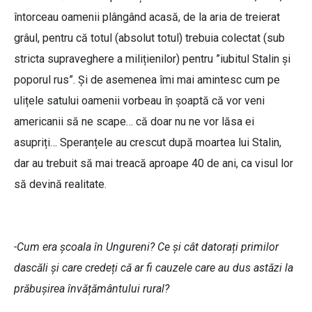
întorceau oamenii plângând acasă, de la aria de treierat
grâul, pentru că totul (absolut totul) trebuia colectat (sub
stricta supraveghere a milițienilor) pentru ”iubitul Stalin și
poporul rus”. Și de asemenea îmi mai amintesc cum pe
ulițele satului oamenii vorbeau în șoaptă că vor veni
americanii să ne scape… că doar nu ne vor lăsa ei
asupriți… Speranțele au crescut după moartea lui Stalin,
dar au trebuit să mai treacă aproape 40 de ani, ca visul lor
să devină realitate.
-Cum era școala în Ungureni? Ce și cât datorați primilor
dascăli și care credeți că ar fi cauzele care au dus astăzi la
prăbușirea învățământului rural?