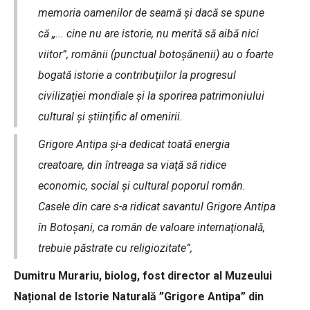
memoria oamenilor de seamă şi dacă se spune
că „... cine nu are istorie, nu merită să aibă nici
viitor”, românii (punctual botoşănenii) au o foarte
bogată istorie a contribuţiilor la progresul
civilizaţiei mondiale şi la sporirea patrimoniului
cultural şi ştiinţific al omenirii.
Grigore Antipa şi-a dedicat toată energia
creatoare, din întreaga sa viaţă să ridice
economic, social şi cultural poporul român.
Casele din care s-a ridicat savantul Grigore Antipa
în Botoşani, ca român de valoare internaţională,
trebuie păstrate cu religiozitate”,
Dumitru Murariu, biolog, fost director al Muzeului
Național de Istorie Naturală ”Grigore Antipa” din