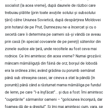
socialist (la acea vreme), după daunele de război care
trebuiau plătite (prin toate avuțiile solului și subsolului
țării) către Uniunea Sovietică, după despărțirea Moldovei
prin hotarul de pe Prut, Dumnezeu ne-a încercat și cu o
secetă care îi determina pe oameni să-și vândă ce aveau
prin casă (în special covoarele de pe pereți) sătenilor din
zonele sudice ale țară, unde recoltele au fost ceva mai
rodnice. Ce îmi amintesc din acea vreme? Numai grozăvii:
mâncam mămăliguță din făină de orz; borșul de lobodă
era la ordinea zilei; având grădina cu porumb semănat
până sub streașina casei, iar cineva a stat la pândă (în
porumb) până când a răsturnat mama mămăliga pe fundul
de lemn, pe care ”l-a înșfăcat”… și dus a fost. Îmi amintesc
”cugetările” sărmanilor oameni – ”goliciunea înconjură, dar
foamea dă de-a dreptul”. Și îmi mai amintesc cum, vara, se