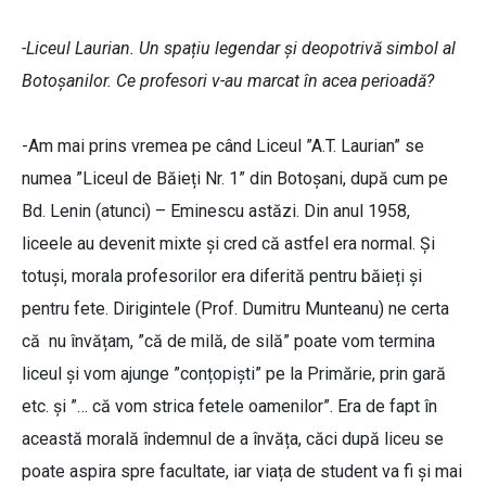
-Liceul Laurian. Un spațiu legendar și deopotrivă simbol al
Botoșanilor. Ce profesori v-au marcat în acea perioadă?
-Am mai prins vremea pe când Liceul ”A.T. Laurian” se
numea ”Liceul de Băieți Nr. 1” din Botoșani, după cum pe
Bd. Lenin (atunci) – Eminescu astăzi. Din anul 1958,
liceele au devenit mixte și cred că astfel era normal. Și
totuși, morala profesorilor era diferită pentru băieți și
pentru fete. Dirigintele (Prof. Dumitru Munteanu) ne certa
că nu învățam, ”că de milă, de silă” poate vom termina
liceul și vom ajunge ”conțopiști” pe la Primărie, prin gară
etc. și ”… că vom strica fetele oamenilor”. Era de fapt în
această morală îndemnul de a învăța, căci după liceu se
poate aspira spre facultate, iar viața de student va fi și mai