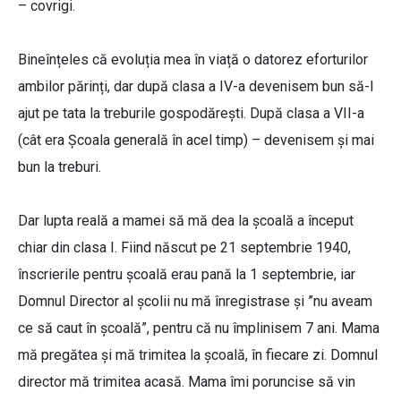
– covrigi.
Bineînțeles că evoluția mea în viață o datorez eforturilor
ambilor părinți, dar după clasa a IV-a devenisem bun să-l
ajut pe tata la treburile gospodărești. După clasa a VII-a
(cât era Școala generală în acel timp) – devenisem și mai
bun la treburi.
Dar lupta reală a mamei să mă dea la școală a început
chiar din clasa I. Fiind născut pe 21 septembrie 1940,
înscrierile pentru școală erau pană la 1 septembrie, iar
Domnul Director al școlii nu mă înregistrase și ”nu aveam
ce să caut în școală”, pentru că nu împlinisem 7 ani. Mama
mă pregătea și mă trimitea la școală, în fiecare zi. Domnul
director mă trimitea acasă. Mama îmi poruncise să vin