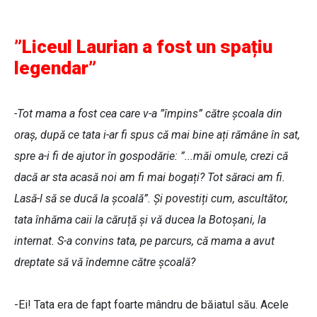
”Liceul Laurian a fost un spațiu
legendar”
-Tot mama a fost cea care v-a ”împins” către școala din
oraș, după ce tata i-ar fi spus că mai bine ați rămâne în sat,
spre a-i fi de ajutor în gospodărie: ”...măi omule, crezi că
dacă ar sta acasă noi am fi mai bogați? Tot săraci am fi.
Lasă-l să se ducă la școală”. Și povestiți cum, ascultător,
tata înhăma caii la căruță și vă ducea la Botoșani, la
internat. S-a convins tata, pe parcurs, că mama a avut
dreptate să vă îndemne către școală?
-Ei! Tata era de fapt foarte mândru de băiatul său. Acele