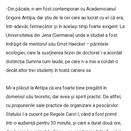
-Din păcate, n-am fost contemporan cu Academicianul
Grigore Antipa, dar știu de la cei care au lucrat cu el că era,
într-adevăr, fermecător și în același timp foarte exigent. La
Universitatea din Jena (Germania) unde a studiat a fost
îndrăgit de mentorul său Ernst Haeckel – părintele
ecologiei, care la susținerea tezei de doctorat i-a acordat
distincția Summa cum laude, pe care n-a mai a cordat-o
decât altor trei studenți în toată cariera sa.
Mi-a plăcut la Antipa că era foarte bine pregătit în
domeniul său teoretic, dar avea și spirit practic. De altfel,
cu propunerile sale practice de organizare a pescăriilor
Statului l-a cucerit pe Regele Carol I, când a fost primit
într-o audiență pentru 30 minute, și care a durat două ore,