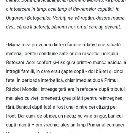
mereu. Domnule Academician Dumitru Murariu, vă propun
o întoarcere în timp, acel timp al devremelor copilării, în
Ungurenii Botoșanilor. Vorbiți-ne, vă rugăm, despre mama
dvs., căreia îi datorați, bănuim noi, omul care ați devenit.
-Mama mea provenea dintr-o familie relativ bine situată
material, pentru condițiile satelor din răsăritul județului
Botoșani. Acel confort și-l asigura printr-o muncă asiduă, a
întregii familii, în care erau șapte copii - doi băieți și cinci
fete. În perioada interbelică, chiar imediat după Primul
Război Mondial, întreaga țară era în refacere după tributul,
mai ales cu vieți omenești, greu plătit pentru reîntregirea
țării. Bunicul după tată a fost unul dintre cei căzuți pe
front. Dar cum, de obicei, un necaz nu vine singur, bunicul
după mamă – om vrednic, ales un timp Primar al comunei