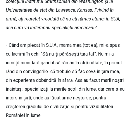
colecțiile Institutul Smithsonian din Washington și la
Universitatea de stat din Lawrence, Kansas. Privind în
urmă, ați regretat vreodată că nu ați rămas atunci în SUA,
așa cum vă îndemnau specialiștii americani?
- Când am plecat în S.U.A., mama mea (tot ea), mi-a spus
cu lacrimi în ochi ”Să nu-ți părăsești țara ta!”. Nu mi-a
încolțit niciodată gândul să rămân în străinătate, în primul
rând din convingerile că trebuie să fac ceva în țara mea,
din experiența dobândită în afară. Așa au făcut marii noștri
înaintași, specializați la marile școli din lume, dar care s-au
întors în țară, unde au lăsat urme neșterse, pentru
creșterea gradului de civilizație și pentru vizibilitatea
României în lume.