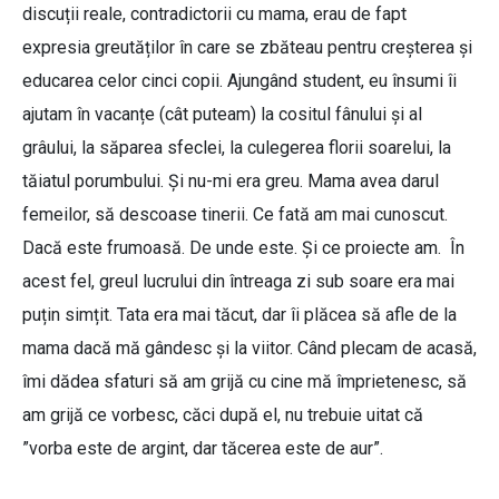
discuții reale, contradictorii cu mama, erau de fapt
expresia greutăților în care se zbăteau pentru creșterea și
educarea celor cinci copii. Ajungând student, eu însumi îi
ajutam în vacanțe (cât puteam) la cositul fânului și al
grâului, la săparea sfeclei, la culegerea florii soarelui, la
tăiatul porumbului. Și nu-mi era greu. Mama avea darul
femeilor, să descoase tinerii. Ce fată am mai cunoscut.
Dacă este frumoasă. De unde este. Și ce proiecte am. În
acest fel, greul lucrului din întreaga zi sub soare era mai
puțin simțit. Tata era mai tăcut, dar îi plăcea să afle de la
mama dacă mă gândesc și la viitor. Când plecam de acasă,
îmi dădea sfaturi să am grijă cu cine mă împrietenesc, să
am grijă ce vorbesc, căci după el, nu trebuie uitat că
”vorba este de argint, dar tăcerea este de aur”.