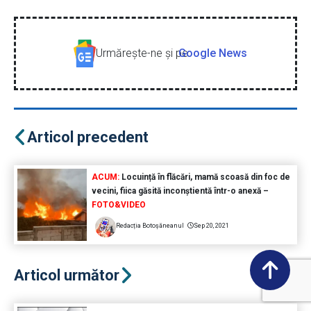
Urmăreşte-ne şi pe
Google News
Articol precedent
ACUM:
Locuință în flăcări, mamă scoasă din foc de
vecini, fiica găsită inconștientă într-o anexă –
FOTO&VIDEO
Redacția Botoșăneanul
Sep 20, 2021
Articol următor