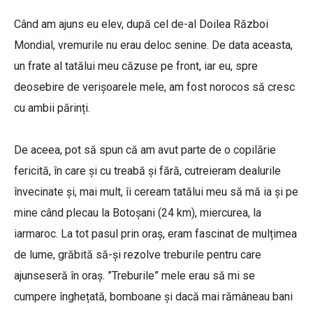
Când am ajuns eu elev, după cel de-al Doilea Război
Mondial, vremurile nu erau deloc senine. De data aceasta,
un frate al tatălui meu căzuse pe front, iar eu, spre
deosebire de verișoarele mele, am fost norocos să cresc
cu ambii părinți.
De aceea, pot să spun că am avut parte de o copilărie
fericită, în care și cu treabă și fără, cutreieram dealurile
învecinate și, mai mult, îi ceream tatălui meu să mă ia și pe
mine când plecau la Botoșani (24 km), miercurea, la
iarmaroc. La tot pasul prin oraș, eram fascinat de mulțimea
de lume, grăbită să-și rezolve treburile pentru care
ajunseseră în oraș. ”Treburile” mele erau să mi se
cumpere înghețată, bomboane și dacă mai rămâneau bani