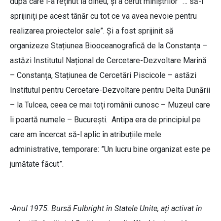
după care l-a reținut la dineu, și a cerut miniștrilor ”… să-l
sprijiniți pe acest tânăr cu tot ce va avea nevoie pentru
realizarea proiectelor sale”. Și a fost sprijinit să
organizeze Stațiunea Biooceanografică de la Constanța –
astăzi Institutul Național de Cercetare-Dezvoltare Marină
– Constanța, Stațiunea de Cercetări Piscicole – astăzi
Institutul pentru Cercetare-Dezvoltare pentru Delta Dunării
– la Tulcea, ceea ce mai toți românii cunosc – Muzeul care
îi poartă numele – București. Antipa era de principiul pe
care am încercat să-l aplic în atribuțiile mele
administrative, temporare: ”Un lucru bine organizat este pe
jumătate făcut”.
-Anul 1975. Bursă Fulbright în Statele Unite, ați activat în