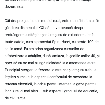
dezordinea.
Cât despre școlile din mediul rural, este de neînțeles ca în
gândirea din secolul XXI să se vorbească despre
restrângerea unităților școlare și nu de extinderea lor în
toate satele, cum a procedat Spiru Haret, cu peste 100 de
ani în urmă. Eu am prins organizarea cursurilor de
alfabetizare a adulților, după-amiaza, în școlile anilor 40, și
sper să nu se mai ajungă niciodată la o asemenea stare.
Principiul ștergerii diferenței dintre sat și oraș nu trebuie
înțeles numai sub aspectul confortului de racordare la
rețeaua electrică, la cablu pentru internet, la gaze pentru
încălzire, ci mai ales – sub aspectul gradului de educație,
de civilizație.