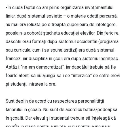
-În ciuda faptul că am prins organizarea învățământului
liniar, după sistemul sovietic – o materie odată parcursă,
nu mai era reluată pe o treaptă superioară de înțelegere,
școala n-a coborât ștacheta educației elevilor. Din fericire,
dascălii erau formați după sistemul occidental (programa
sau curricula, cum i se spune astăzi) era după sistemul
francez, iar disciplina în școli era după sistemul nemțesc.
Astăzi, ”ne-am democratizat”, iar dascălul trebuie să fie
foarte atent, să nu ajungă să i se ”interzică” de către elevi
și studenți, intrarea la ore.
Sunt deplin de acord cu respectarea personalității
tânărului în școală. Nu sunt de acord cu bătaia/pedeapsa
în școală. Dar elevul și studentul trebuie să înțeleagă că
se află în clasă pentru a învăța, și nu pentru a încuraja