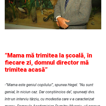
”Mama mă trimitea la școală, în
fiecare zi, domnul director mă
trimitea acasă”
-”Mama este geniul copilului”, spunea Hegel. "Nu sunt
genial, în niciun caz. Dar conștiincios da", spuneați dvs.
într-un interviu târziu, cu modestia care v-a caracterizat