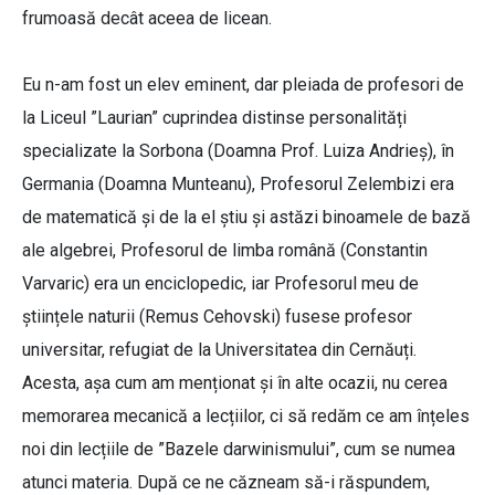
frumoasă decât aceea de licean.
Eu n-am fost un elev eminent, dar pleiada de profesori de
la Liceul ”Laurian” cuprindea distinse personalități
specializate la Sorbona (Doamna Prof. Luiza Andrieș), în
Germania (Doamna Munteanu), Profesorul Zelembizi era
de matematică și de la el știu și astăzi binoamele de bază
ale algebrei, Profesorul de limba română (Constantin
Varvaric) era un enciclopedic, iar Profesorul meu de
științele naturii (Remus Cehovski) fusese profesor
universitar, refugiat de la Universitatea din Cernăuți.
Acesta, așa cum am menționat și în alte ocazii, nu cerea
memorarea mecanică a lecțiilor, ci să redăm ce am înțeles
noi din lecțiile de ”Bazele darwinismului”, cum se numea
atunci materia. După ce ne căzneam să-i răspundem,