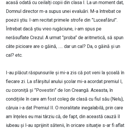
acasă odată cu ceilalți copii din clasa I. La un moment dat,
Domnul director m-a supus unei evaluări. M-a întrebat ce
poezii știu. I-am recitat primele strofe din ”Luceafărul”.
Întrebat dacă știu vreo rugăciune, i-am spus pe
nerăsuflate Crezul. A urmat ”proba” de aritmetică, să spun
câte picioare are o găină, ….. dar un cal? Da, o găină și un
cal? etc.
I-au plăcut răspunsurile și mi-a zis că pot veni la școală în
fiecare zi. La sfârșitul anului școlar mi-a acordat premiul I,
cu coroniță și ”Povestiri” de Ion Creangă. Aceasta, în
condițiile în care am fost coleg de clasă cu fiul său (Nelu),
căruia i-a dat Premiul II. O moralitate inegalabilă, prin care
am înțeles eu mai târziu că, de fapt, din această cauză îl
iubeau și l-au sprijinit sătenii, în oricare situație s-ar fi aflat