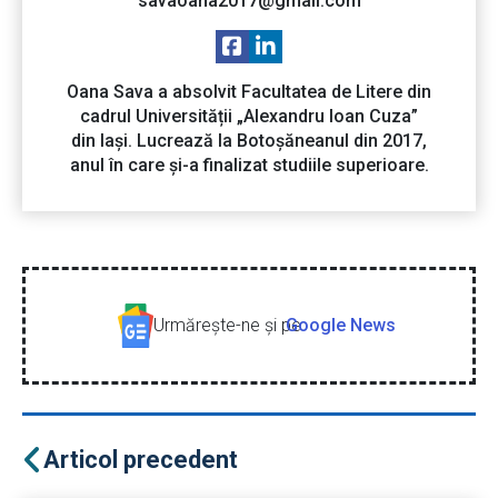
savaoana2017@gmail.com
Oana Sava a absolvit Facultatea de Litere din
cadrul Universității „Alexandru Ioan Cuza”
din Iași. Lucrează la Botoșăneanul din 2017,
anul în care și-a finalizat studiile superioare.
Urmăreşte-ne şi pe
Google News
Articol precedent