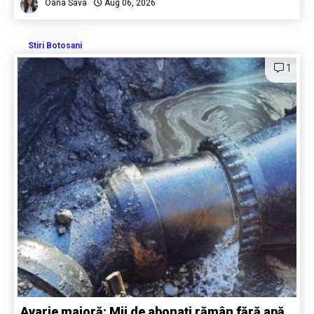
Oana Sava
Aug 06, 2026
Stiri Botosani
1
Avarie majoră: Mii de abonați rămân fără apă