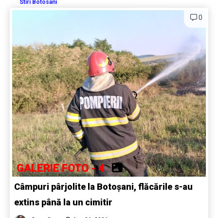
Stiri Botosani
0
GALERIE FOTO - 4
Câmpuri pârjolite la Botoșani, flăcările s-au
extins până la un cimitir