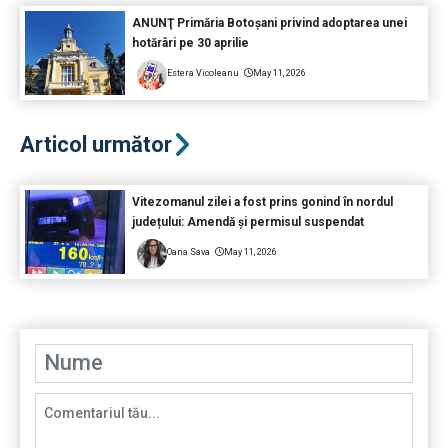
ANUNŢ Primăria Botoșani privind adoptarea unei
hotărâri pe 30 aprilie
Estera Vicoleanu
May 11, 2026
Articol următor
Vitezomanul zilei a fost prins gonind în nordul
județului: Amendă și permisul suspendat
Oana Sava
May 11, 2026