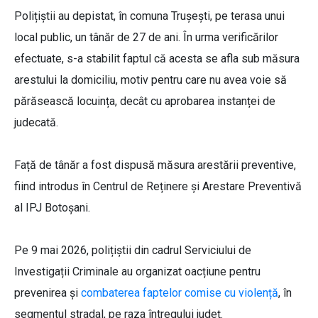
Polițiștii au depistat, în comuna Trușești, pe terasa unui
local public, un tânăr de 27 de ani. În urma verificărilor
efectuate, s-a stabilit faptul că acesta se afla sub măsura
arestului la domiciliu, motiv pentru care nu avea voie să
părăsească locuința, decât cu aprobarea instanței de
judecată.
Față de tânăr a fost dispusă măsura arestării preventive,
fiind introdus în Centrul de Reținere și Arestare Preventivă
al IPJ Botoșani.
Pe 9 mai 2026, polițiștii din cadrul Serviciului de
Investigații Criminale au organizat oacțiune pentru
prevenirea și
combaterea faptelor comise cu violență
, în
segmentul stradal, pe raza întregului județ.