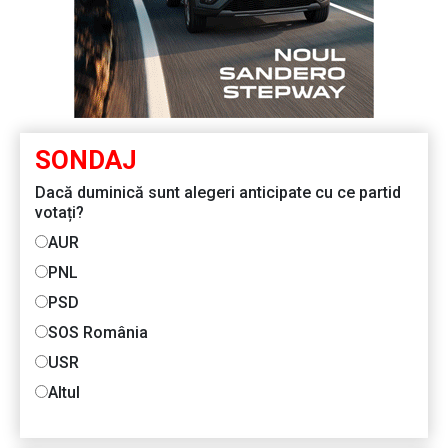
SONDAJ
Dacă duminică sunt alegeri anticipate cu ce partid
votați?
AUR
PNL
PSD
SOS România
USR
Altul