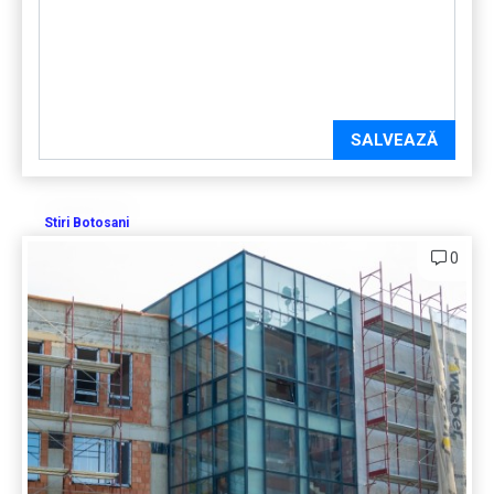
SALVEAZĂ
Stiri Botosani
0