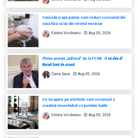
Caniculă și apă puțină: cum reduci consumul din
casă fără să tai din strictul necesar
Estera Vicoleanu
Aug 05, 2026
Iftime anunță „taifunul” de la FCSB:
O să dea dl
Becali bani de acasă
Oana Sava
Aug 05, 2026
Ce nu apare pe etichetă: cum recunoști o
creatină monohidrat cu puritate înaltă
Estera Vicoleanu
Aug 05, 2026