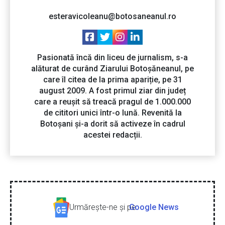
esteravicoleanu@botosaneanul.ro
Pasionată încă din liceu de jurnalism, s-a
alăturat de curând Ziarului Botoșăneanul, pe
care îl citea de la prima apariție, pe 31
august 2009. A fost primul ziar din județ
care a reușit să treacă pragul de 1.000.000
de cititori unici într-o lună. Revenită la
Botoșani și-a dorit să activeze în cadrul
acestei redacții.
Urmăreşte-ne şi pe
Google News