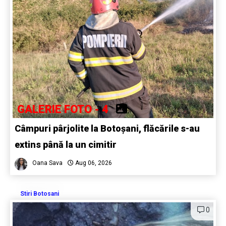
GALERIE FOTO - 4
Câmpuri pârjolite la Botoșani, flăcările s-au
extins până la un cimitir
Oana Sava
Aug 06, 2026
Stiri Botosani
0