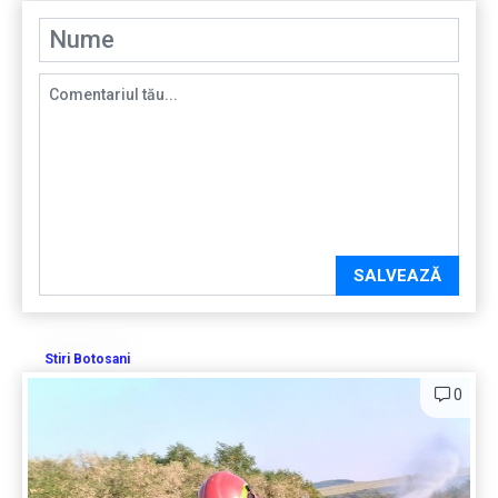
SALVEAZĂ
Stiri Botosani
0