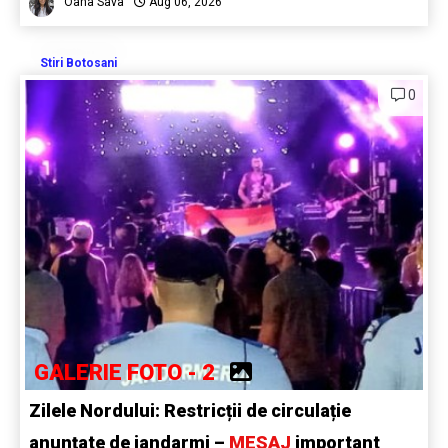
Oana Sava
Aug 06, 2026
Stiri Botosani
0
GALERIE FOTO - 2
Zilele Nordului: Restricții de circulație
anunțate de jandarmi –
MESAJ
important