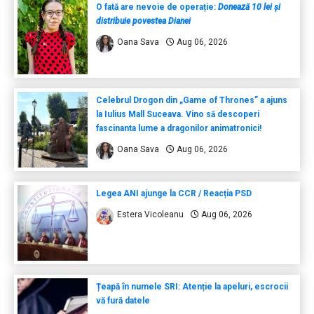
O fată are nevoie de operație:
Donează 10 lei și
distribuie povestea Dianei
Oana Sava
Aug 06, 2026
Celebrul Drogon din „Game of Thrones” a ajuns
la Iulius Mall Suceava. Vino să descoperi
fascinanta lume a dragonilor animatronici!
Oana Sava
Aug 06, 2026
Legea ANI ajunge la CCR / Reacția PSD
Estera Vicoleanu
Aug 06, 2026
Țeapă în numele SRI: Atenție la apeluri, escrocii
vă fură datele