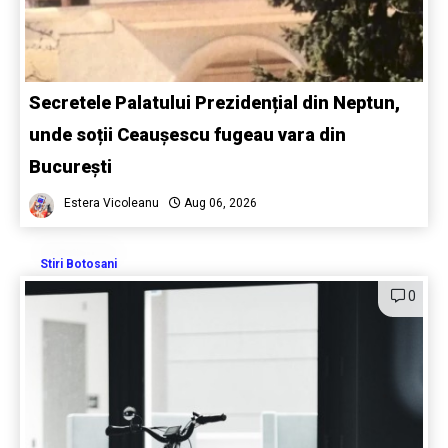
Secretele Palatului Prezidențial din Neptun,
unde soții Ceaușescu fugeau vara din
București
Estera Vicoleanu
Aug 06, 2026
Stiri Botosani
0