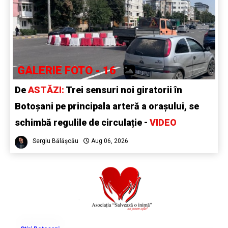
GALERIE FOTO - 16
De
ASTĂZI:
Trei sensuri noi giratorii în
Botoșani pe principala arteră a orașului, se
schimbă regulile de circulație -
VIDEO
Sergiu Bălășcău
Aug 06, 2026