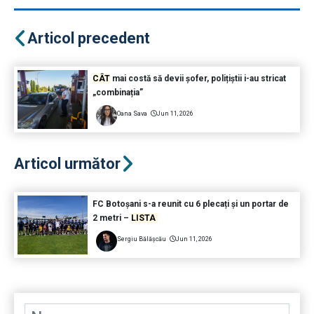
Articol precedent
CÂT
mai costă să devii șofer, polițiștii i-au stricat
„combinația”
Oana Sava
Jun 11, 2026
Articol următor
FC Botoșani s-a reunit cu 6 plecați și un portar de
2 metri –
LISTA
Sergiu Bălășcău
Jun 11, 2026