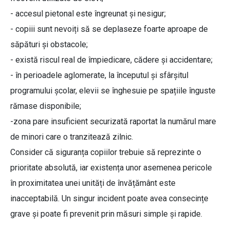
- accesul pietonal este îngreunat și nesigur;
- copiii sunt nevoiți să se deplaseze foarte aproape de
săpături și obstacole;
- există riscul real de împiedicare, cădere și accidentare;
- în perioadele aglomerate, la începutul și sfârșitul
programului școlar, elevii se înghesuie pe spațiile înguste
rămase disponibile;
-zona pare insuficient securizată raportat la numărul mare
de minori care o tranzitează zilnic.
Consider că siguranța copiilor trebuie să reprezinte o
prioritate absolută, iar existența unor asemenea pericole
în proximitatea unei unități de învățământ este
inacceptabilă. Un singur incident poate avea consecințe
grave și poate fi prevenit prin măsuri simple și rapide.