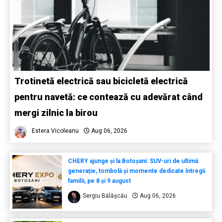
Trotinetă electrică sau bicicletă electrică
pentru navetă: ce contează cu adevărat când
mergi zilnic la birou
Estera Vicoleanu
Aug 06, 2026
CHERY ajunge și la Botoșani: SUV-uri de ultimă
generație, tombolă și momente dedicate întregii
familii, pe 8 și 9 august
Sergiu Bălășcău
Aug 06, 2026