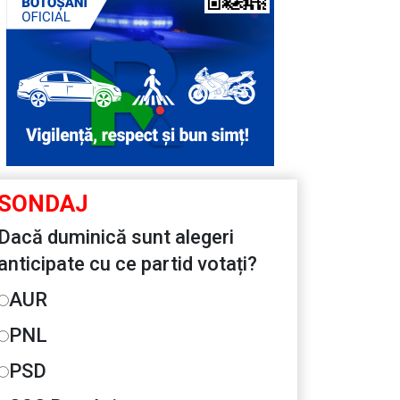
SONDAJ
Dacă duminică sunt alegeri
anticipate cu ce partid votați?
AUR
PNL
PSD