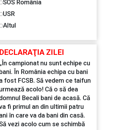
SOS România
USR
Altul
DECLARAŢIA ZILEI
„În campionat nu sunt echipe cu
bani. În România echipa cu bani
a fost FCSB. Să vedem ce taifun
urmează acolo! Că o să dea
domnul Becali bani de acasă. Că
va fi primul an din ultimii patru
ani în care va da bani din casă.
Să vezi acolo cum se schimbă