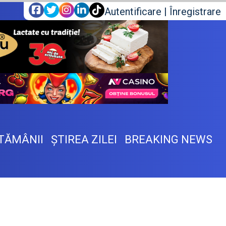
Autentificare
|
Înregistrare
TĂMÂNII
ŞTIREA ZILEI
BREAKING NEWS