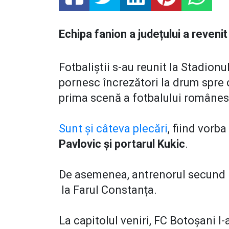
Echipa fanion a județului a reveni
Fotbaliștii s-au reunit la Stadion
pornesc încrezători la drum spre 
prima scenă a fotbalului române
Sunt și câteva plecări
, fiind vorb
Pavlovic și portarul Kukic
.
De asemenea, antrenorul secund N
la Farul Constanța.
La capitolul veniri, FC Botoșani 