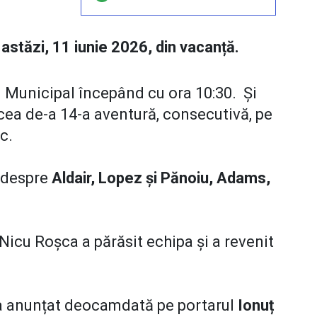
t astăzi, 11 iunie 2026, din vacanță.
ul Municipal începând cu ora 10:30. Și
cea de-a 14-a aventură, consecutivă, pe
sc.
a despre
Aldair, Lopez și Pănoiu, Adams,
icu Roșca a părăsit echipa și a revenit
l-a anunțat deocamdată pe portarul
Ionuț