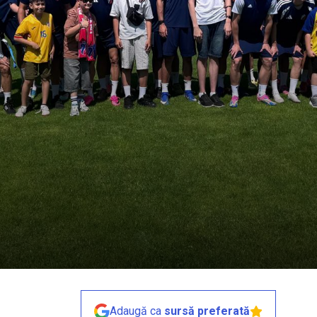
Adaugă ca
sursă preferată