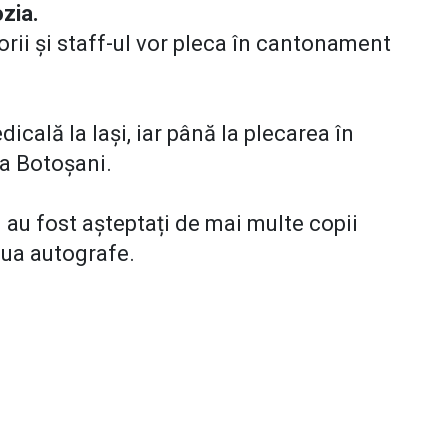
bozia.
ătorii și staff-ul vor pleca în cantonament
dicală la Iași, iar până la plecarea în
la Botoșani.
i au fost așteptați de mai multe copii
 lua autografe.