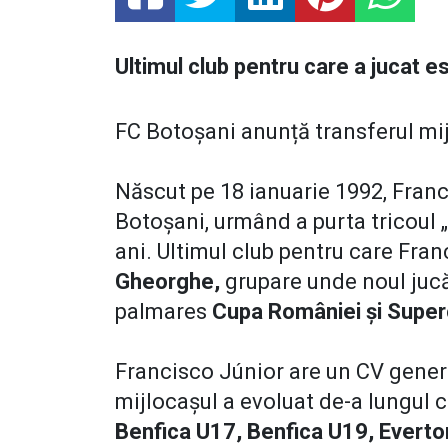
Ultimul club pentru care a jucat 
FC Botoșani anunță transferul mi
Născut pe 18 ianuarie 1992, Franc
Botoșani, urmând a purta tricoul „
ani. Ultimul club pentru care Fran
Gheorghe,
grupare unde noul jucă
palmares
Cupa României și Super
Francisco Júnior are un CV gener
mijlocașul a evoluat de-a lungul 
Benfica U17, Benfica U19, Everto