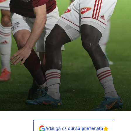
Adaugă ca
sursă preferată