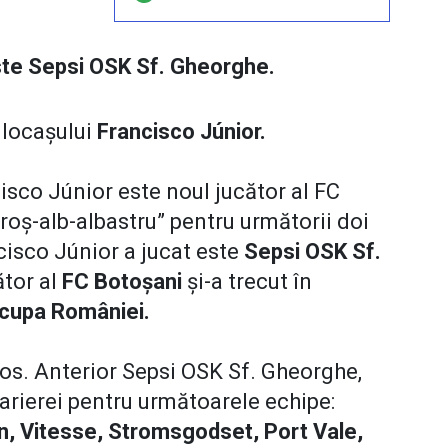
este Sepsi OSK Sf. Gheorghe.
jlocașului
Francisco Júnior.
isco Júnior este noul jucător al FC
roș-alb-albastru” pentru următorii doi
cisco Júnior a jucat este
Sepsi OSK Sf.
tor al
FC Botoșani
și-a trecut în
cupa României.
os. Anterior Sepsi OSK Sf. Gheorghe,
carierei pentru următoarele echipe:
n, Vitesse, Stromsgodset, Port Vale,