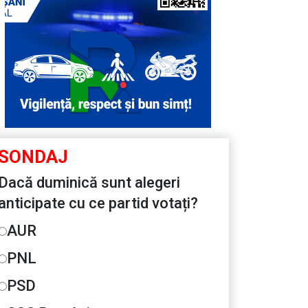
SONDAJ
Dacă duminică sunt alegeri
anticipate cu ce partid votați?
AUR
PNL
PSD