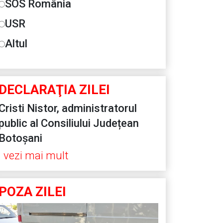
SOS România
USR
Altul
DECLARAŢIA ZILEI
Cristi Nistor, administratorul
public al Consiliului Județean
Botoșani
vezi mai mult
POZA ZILEI