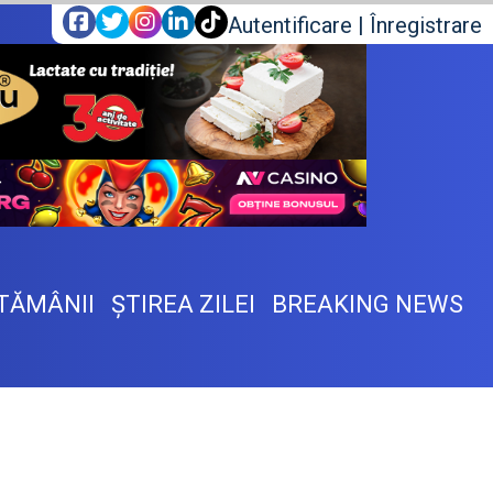
Autentificare
|
Înregistrare
TĂMÂNII
ŞTIREA ZILEI
BREAKING NEWS