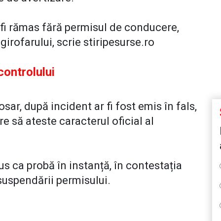
r fi rămas fără permisul de conducere,
girofarului, scrie stiripesurse.ro
controlului
osar, după incident ar fi fost emis în fals,
e să ateste caracterul oficial al
us ca probă în instanță, în contestația
suspendării permisului.