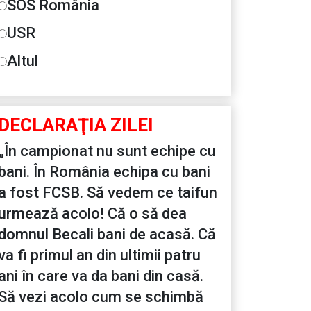
SOS România
USR
Altul
DECLARAŢIA ZILEI
„În campionat nu sunt echipe cu
bani. În România echipa cu bani
a fost FCSB. Să vedem ce taifun
urmează acolo! Că o să dea
domnul Becali bani de acasă. Că
va fi primul an din ultimii patru
ani în care va da bani din casă.
Să vezi acolo cum se schimbă