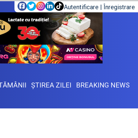
Autentificare
|
Înregistrare
TĂMÂNII
ŞTIREA ZILEI
BREAKING NEWS