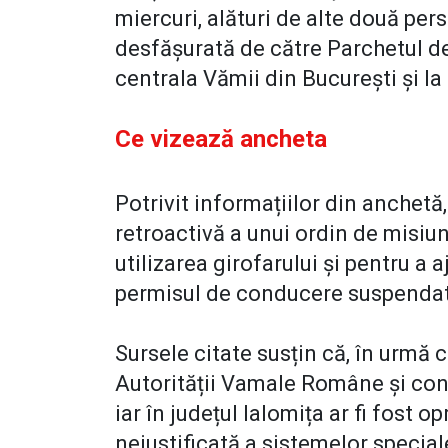
miercuri, alături de alte două pers
desfăşurată de către Parchetul de
centrala Vămii din Bucureşti şi la
Ce vizează ancheta
Potrivit informațiilor din anchetă
retroactivă a unui ordin de misiune
utilizarea girofarului și pentru a 
permisul de conducere suspendat
Sursele citate susțin că, în urmă c
Autorității Vamale Române și cons
iar în județul Ialomița ar fi fost op
nejustificată a sistemelor special