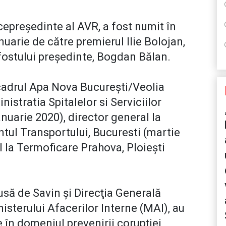
cepreşedinte al AVR, a fost numit în
nuarie de către premierul Ilie Bolojan,
 fostului preşedinte, Bogdan Bălan.
n cadrul Apa Nova Bucureşti/Veolia
istratia Spitalelor si Serviciilor
anuarie 2020), director general la
l Transportului, Bucuresti (martie
al la Termoficare Prahova, Ploieşti
dusă de Savin şi Direcţia Generală
isterului Afacerilor Interne (MAI), au
în domeniul prevenirii corupţiei,