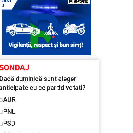
SONDAJ
Dacă duminică sunt alegeri
anticipate cu ce partid votați?
AUR
PNL
PSD