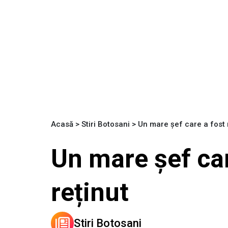
Acasă
>
Stiri Botosani
>
Un mare șef care a fost r
Un mare șef car
reținut
Stiri Botosani