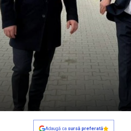
Adaugă ca
sursă preferată