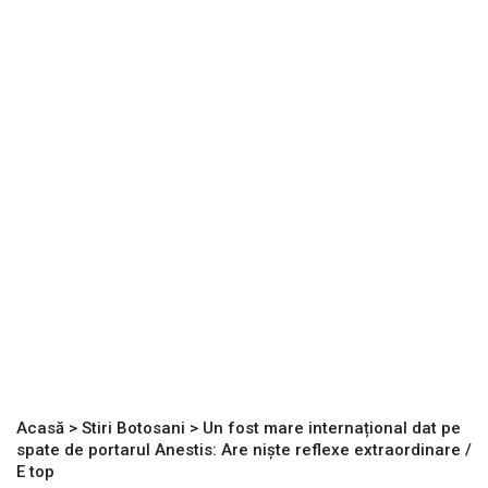
Acasă
>
Stiri Botosani
>
Un fost mare internațional dat pe
spate de portarul Anestis: Are niște reflexe extraordinare /
E top