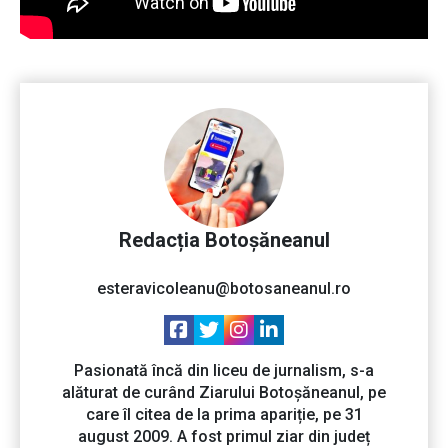
Redacția Botoșăneanul
esteravicoleanu@botosaneanul.ro
Pasionată încă din liceu de jurnalism, s-a
alăturat de curând Ziarului Botoșăneanul, pe
care îl citea de la prima apariție, pe 31
august 2009. A fost primul ziar din județ