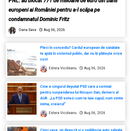
PNL:
au blocat 771 de milioane de euro din banii
europeni ai României pentru a-l scăpa pe
condamnatul Dominic Fritz
Oana Sava
Aug 06, 2026
Pleci în concediu? Cardul european de sănătate
te ajută în sistemul public, dar nu îți plătește orice
cost
Estera Vicoleanu
Aug 06, 2026
Cine e singurul deputat PSD care a semnat
pentru suspendarea lui Nicușor Dan, demers al
AUR. „La PSD votezi cum te taie capul, cum simte
inima, creierul”
Estera Vicoleanu
Aug 06, 2026
Cinci case, un depozit și o spălătorie auto salvate