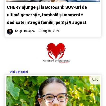
CHERY ajunge și la Botoșani: SUV-uri de
ultimă generație, tombolă și momente
dedicate întregii familii, pe 8 și 9 august
Sergiu Bălășcău
Aug 06, 2026
Stiri Botosani
0