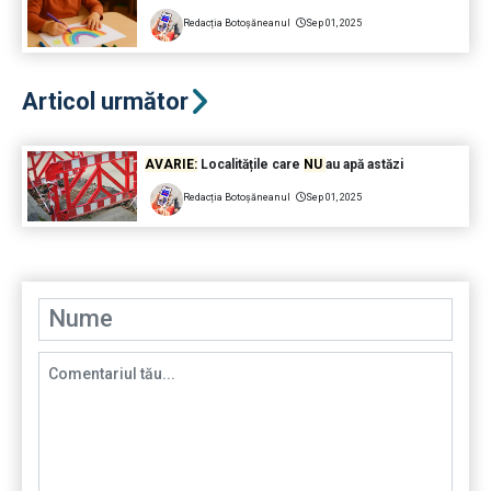
Redacția Botoșăneanul
Sep 01, 2025
Articol următor
AVARIE:
Localitățile care
NU
au apă astăzi
Redacția Botoșăneanul
Sep 01, 2025