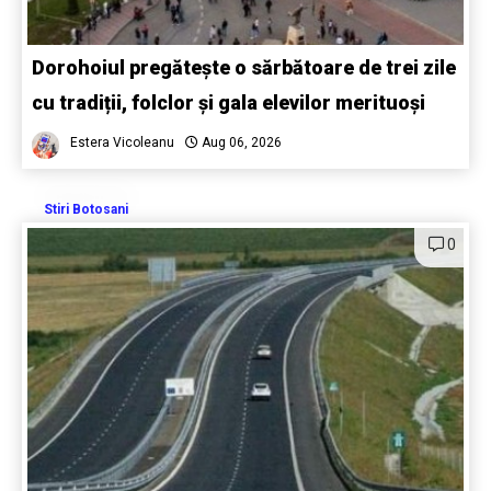
Dorohoiul pregătește o sărbătoare de trei zile
cu tradiții, folclor și gala elevilor merituoși
Estera Vicoleanu
Aug 06, 2026
Stiri Botosani
0