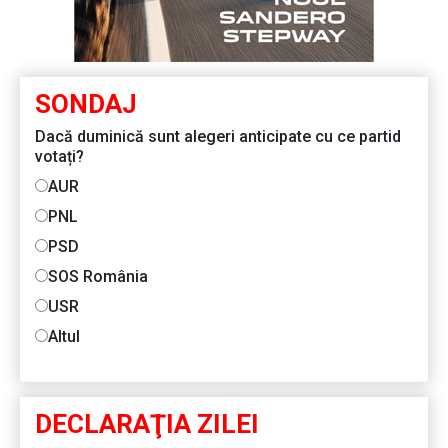
SONDAJ
Dacă duminică sunt alegeri anticipate cu ce partid
votați?
AUR
PNL
PSD
SOS România
USR
Altul
DECLARAŢIA ZILEI