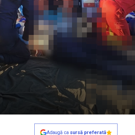
Adaugă ca
sursă preferată