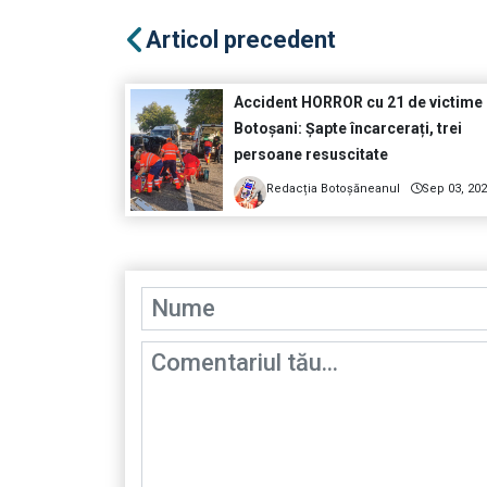
Articol precedent
Accident HORROR cu 21 de victime 
Botoșani: Șapte încarcerați, trei
persoane resuscitate
Redacția Botoșăneanul
Sep 03, 20