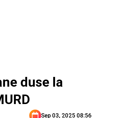
D
ane duse la
 SMURD
Sep 03, 2025 08:56