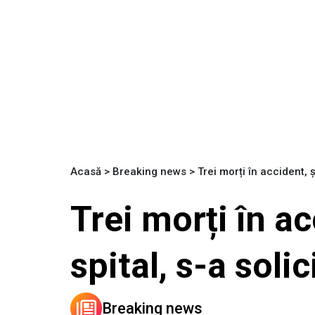
Acasă
>
Breaking news
>
Trei morți în accident,
Trei morți în a
spital, s-a sol
Breaking news