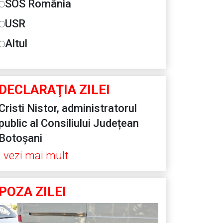
SOS România
USR
Altul
DECLARAŢIA ZILEI
Cristi Nistor, administratorul
public al Consiliului Județean
Botoșani
vezi mai mult
POZA ZILEI