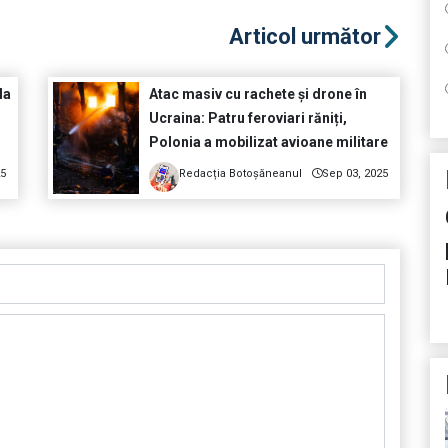
Articol următor
la
Atac masiv cu rachete și drone în
Ucraina: Patru feroviari răniți,
Polonia a mobilizat avioane militare
25
Redacția Botoșăneanul
Sep 03, 2025