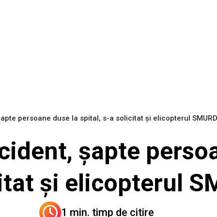
 șapte persoane duse la spital, s-a solicitat și elicopterul SMUR
ccident, șapte perso
icitat și elicopterul
1 min. timp de citire