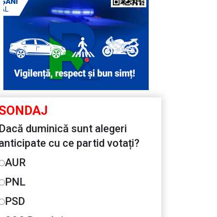
SONDAJ
Dacă duminică sunt alegeri
anticipate cu ce partid votați?
AUR
PNL
PSD