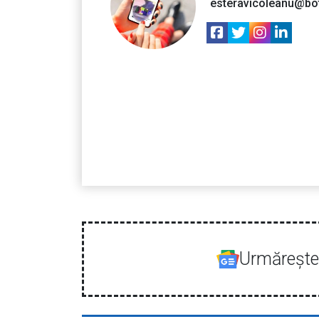
esteravicoleanu@bo
Urmăreşte-