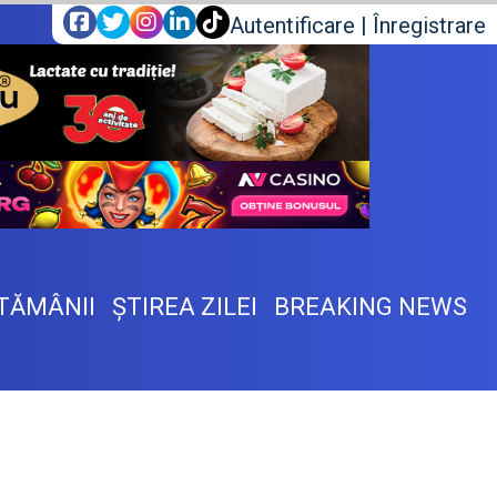
Autentificare
|
Înregistrare
TĂMÂNII
ŞTIREA ZILEI
BREAKING NEWS