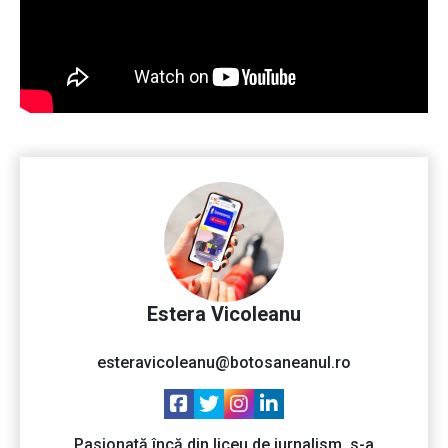
Estera Vicoleanu
esteravicoleanu@botosaneanul.ro
Pasionată încă din liceu de jurnalism, s-a