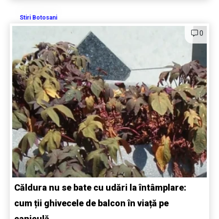
Stiri Botosani
0
Căldura nu se bate cu udări la întâmplare:
cum ții ghivecele de balcon în viață pe
caniculă