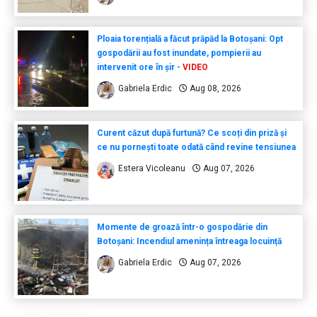
Ploaia torențială a făcut prăpăd la Botoșani: Opt
gospodării au fost inundate, pompierii au
intervenit ore în șir -
VIDEO
Gabriela Erdic
Aug 08, 2026
Curent căzut după furtună? Ce scoți din priză și
ce nu pornești toate odată când revine tensiunea
Estera Vicoleanu
Aug 07, 2026
Momente de groază într-o gospodărie din
Botoșani: Incendiul amenința întreaga locuință
Gabriela Erdic
Aug 07, 2026