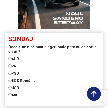
SONDAJ
Dacă duminică sunt alegeri anticipate cu ce partid
votați?
AUR
PNL
PSD
SOS România
USR
Altul