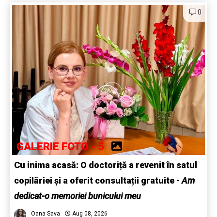
0
GALERIE FOTO - 5
Cu inima acasă: O doctoriță a revenit în satul
copilăriei și a oferit consultații gratuite -
Am
dedicat-o memoriei bunicului meu
Oana Sava
Aug 08, 2026