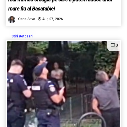
mare fiu al Basarabiei
Oana Sava
Aug 07, 2026
Stiri Botosani
0