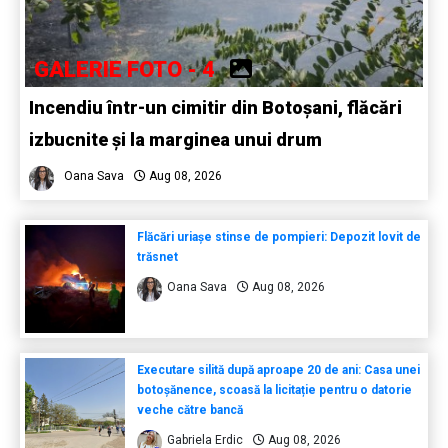
GALERIE FOTO - 4
Incendiu într-un cimitir din Botoșani, flăcări
izbucnite și la marginea unui drum
Oana Sava
Aug 08, 2026
Flăcări uriașe stinse de pompieri: Depozit lovit de
trăsnet
Oana Sava
Aug 08, 2026
Executare silită după aproape 20 de ani: Casa unei
botoșănence, scoasă la licitație pentru o datorie
veche către bancă
Gabriela Erdic
Aug 08, 2026