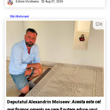
Estera Vicoleanu
Aug 07, 2026
Stiri Botosani
0
Deputatul Alexandrin Moiseev:
Acesta este cel
mai frumos omagiu pe care îl putem aduce unui