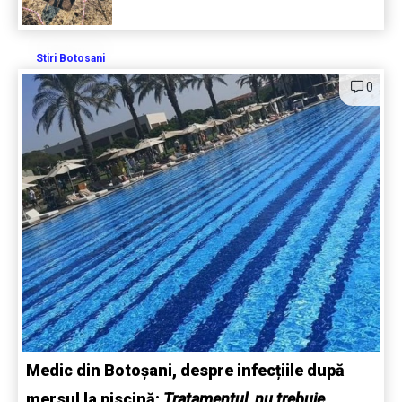
Stiri Botosani
0
Medic din Botoșani, despre infecțiile după
mersul la piscină:
Tratamentul nu trebuie