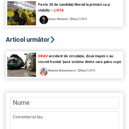
Peste 30 de candidați liberali la primării ca și
stabiliți –
LISTA
Sergiu Bălășcău
Sep 27, 2015
Articol următor
GRAV
accident de circulație, două mașini s-au
ciocnit frontal: Șase victime dintre care patru copii
Redacția Botoșăneanul
Sep 27, 2015