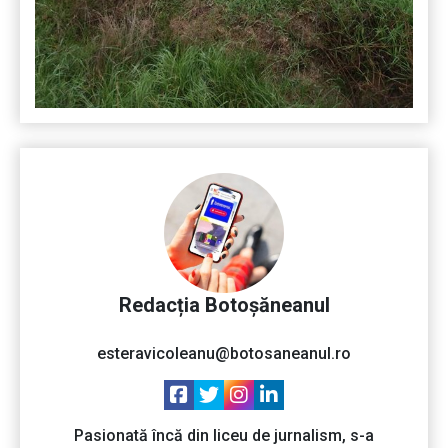
Redacția Botoșăneanul
esteravicoleanu@botosaneanul.ro
Pasionată încă din liceu de jurnalism, s-a