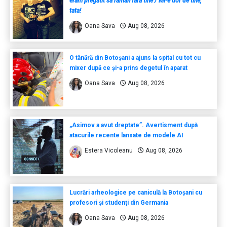
eram pregătit să rămân fără tine / Mi-e dor de tine,
tata!
Oana Sava
Aug 08, 2026
O tânără din Botoșani a ajuns la spital cu tot cu
mixer după ce și-a prins degetul în aparat
Oana Sava
Aug 08, 2026
„Asimov a avut dreptate”. Avertisment după
atacurile recente lansate de modele AI
Estera Vicoleanu
Aug 08, 2026
Lucrări arheologice pe caniculă la Botoșani cu
profesori și studenți din Germania
Oana Sava
Aug 08, 2026