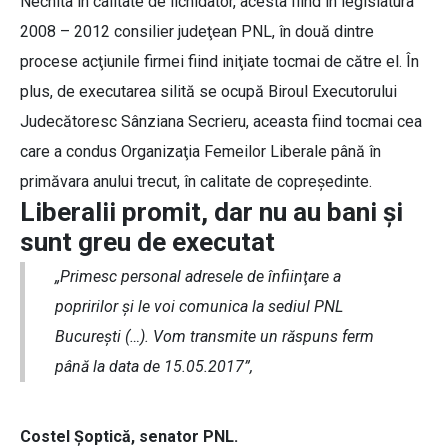
Nechita în calitate de lichidator, acesta fiind în legislatura
2008 – 2012 consilier judeţean PNL, în două dintre
procese acţiunile firmei fiind iniţiate tocmai de către el. În
plus, de executarea silită se ocupă Biroul Executorului
Judecătoresc Sânziana Secrieru, aceasta fiind tocmai cea
care a condus Organizaţia Femeilor Liberale până în
primăvara anului trecut, în calitate de copreşedinte.
Liberalii promit, dar nu au bani şi
sunt greu de executat
„Primesc personal adresele de înfiinţare a
popririlor şi le voi comunica la sediul PNL
Bucureşti (…). Vom transmite un răspuns ferm
până la data de 15.05.2017”,
Costel Şoptică, senator PNL.