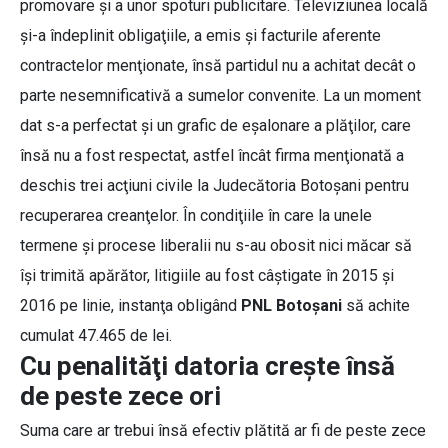
promovare şi a unor spoturi publicitare. Televiziunea locală
şi-a îndeplinit obligaţiile, a emis şi facturile aferente
contractelor menţionate, însă partidul nu a achitat decât o
parte nesemnificativă a sumelor convenite. La un moment
dat s-a perfectat şi un grafic de eşalonare a plăţilor, care
însă nu a fost respectat, astfel încât firma menţionată a
deschis trei acţiuni civile la Judecătoria Botoşani pentru
recuperarea creanţelor. În condiţiile în care la unele
termene şi procese liberalii nu s-au obosit nici măcar să
îşi trimită apărător, litigiile au fost câştigate în 2015 şi
2016 pe linie, instanţa obligând
PNL Botoşani
să achite
cumulat 47.465 de lei.
Cu penalităţi datoria creşte însă
de peste zece ori
Suma care ar trebui însă efectiv plătită ar fi de peste zece