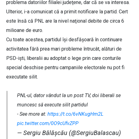
problema datoriilor filialei judeţene, dar că se va interesa.
Ulterior, i-a comunicat că a primit notificare la partid. Cert
este însă că PNL are la nivel naţional debite de circa 6
milioane de euro.
Cu toate acestea, partidul îşi desfăşoară în continuare
activitatea fără prea mari probleme întrucât, alături de
PSD-işti, liberalii au adoptat o lege prin care conturile
special deschise pentru campaniile electorale nu pot fi
executate silit.
PNL-ul, dator vândut la un post TV, doi liberali se
muncesc să execute silit partidul
- See more at:
https://t.co/6vNKugHm2L
pic.twitter.com/0O9cUfvZPP
— Sergiu Bălăşcău (@SergiuBalascau)