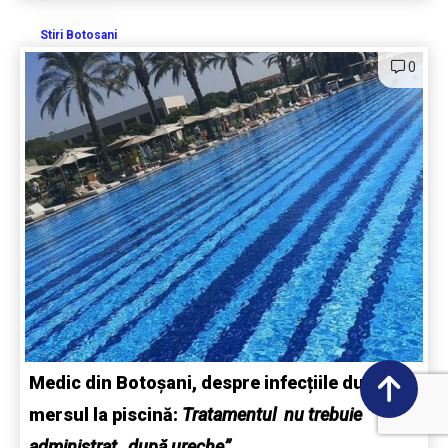
Stiri Botosani
0
Medic din Botoșani, despre infecțiile după
mersul la piscină:
Tratamentul nu trebuie
administrat „după ureche”