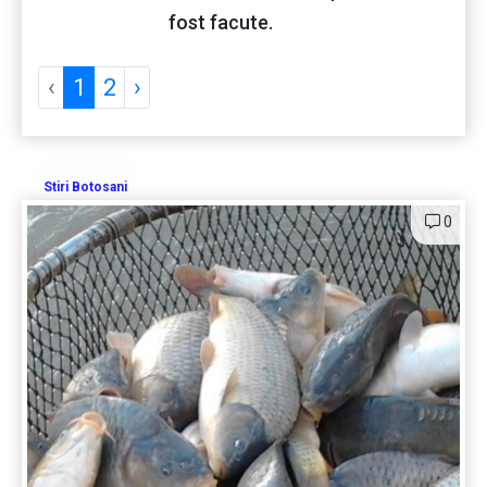
fost facute.
‹
1
2
›
Stiri Botosani
0