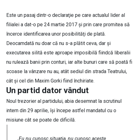
Este un pasaj dintr-o declaraţie pe care actualul lider al
filialei a dat-o pe 24 martie 2017 şi prin care promitea să
încerce identificarea unor posibilităţi de plată.
Deocamdată nu doar că nu s-a plătit ceva, dar şi
executarea silită este aproape imposibilă fiindcă liberalii
nu rulează banii prin conturi, iar alte bunuri care să poată fi
scoase la vânzare nu au, atât sediul din strada Teatrului,
cât şi cel din Maxim Gorki fiind închiriate.
Un partid dator vândut
Noul trezorier al partidului, abia desemnat la scrutinul
intern din 29 aprilie, îşi începe astfel mandatul cu o
misiune cât se poate de dificilă.
„Eu nu cunosc situaţia, nu cunosc aceste