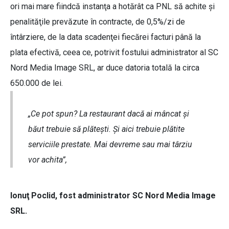
ori mai mare fiindcă instanţa a hotărât ca PNL să achite şi
penalităţile prevăzute în contracte, de 0,5%/zi de
întârziere, de la data scadenţei fiecărei facturi până la
plata efectivă, ceea ce, potrivit fostului administrator al SC
Nord Media Image SRL, ar duce datoria totală la circa
650.000 de lei.
„Ce pot spun? La restaurant dacă ai mâncat şi
băut trebuie să plăteşti. Şi aici trebuie plătite
serviciile prestate. Mai devreme sau mai târziu
vor achita”,
Ionuţ Poclid, fost administrator SC Nord Media Image
SRL.