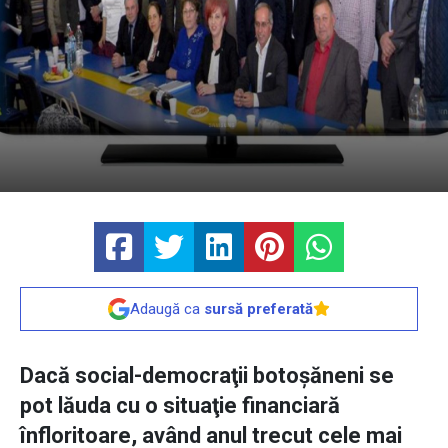
Adaugă ca
sursă preferată
Dacă social-democraţii botoşăneni se
pot lăuda cu o situaţie financiară
înfloritoare, având anul trecut cele mai