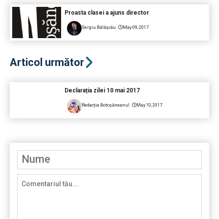
Proasta clasei a ajuns director
Sergiu Bălășcău
May 09, 2017
Articol următor
Declarația zilei 10 mai 2017
Redacția Botoșăneanul
May 10, 2017