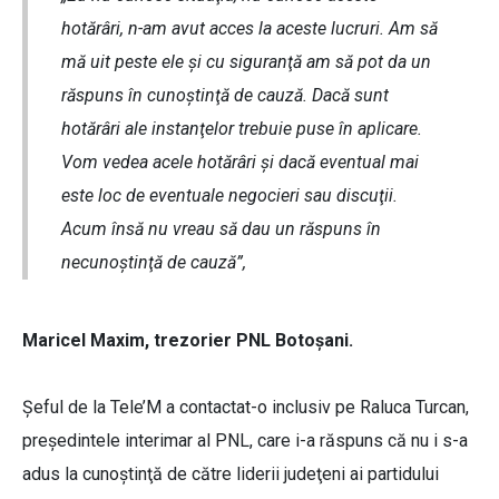
hotărâri, n-am avut acces la aceste lucruri. Am să
mă uit peste ele şi cu siguranţă am să pot da un
răspuns în cunoştinţă de cauză. Dacă sunt
hotărâri ale instanţelor trebuie puse în aplicare.
Vom vedea acele hotărâri şi dacă eventual mai
este loc de eventuale negocieri sau discuţii.
Acum însă nu vreau să dau un răspuns în
necunoştinţă de cauză”,
Maricel Maxim, trezorier PNL Botoşani.
Şeful de la Tele’M a contactat-o inclusiv pe Raluca Turcan,
preşedintele interimar al PNL, care i-a răspuns că nu i s-a
adus la cunoştinţă de către liderii judeţeni ai partidului