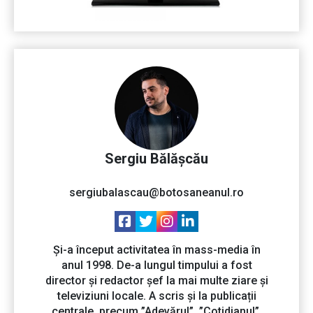
Sergiu Bălășcău
sergiubalascau@botosaneanul.ro
Și-a început activitatea în mass-media în
anul 1998. De-a lungul timpului a fost
director și redactor șef la mai multe ziare și
televiziuni locale. A scris și la publicații
centrale, precum ”Adevărul”, ”Cotidianul”,