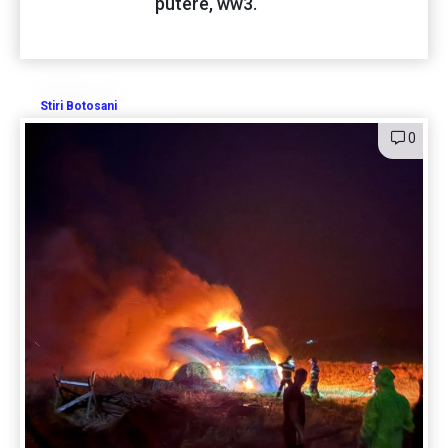
putere, ww3.
Stiri Botosani
0