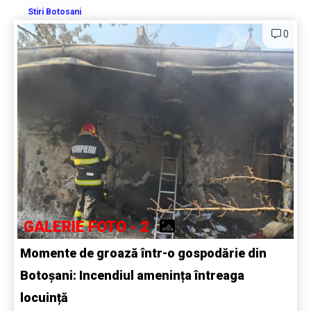
Stiri Botosani
0
GALERIE FOTO - 2
Momente de groază într-o gospodărie din
Botoșani: Incendiul amenința întreaga
locuință