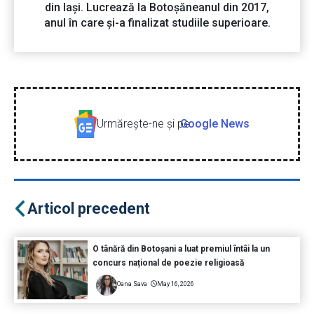
din Iași. Lucrează la Botoșăneanul din 2017,
anul în care și-a finalizat studiile superioare.
Urmăreşte-ne şi pe
Google News
Articol precedent
O tânără din Botoșani a luat premiul întâi la un
concurs național de poezie religioasă
Oana Sava
May 16, 2026