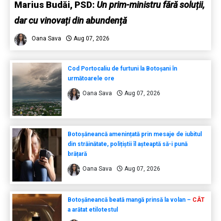
Marius Budăi, PSD:
Un prim-ministru fără soluții,
dar cu vinovați din abundență
Oana Sava
Aug 07, 2026
Cod Portocaliu de furtuni la Botoșani în
următoarele ore
Oana Sava
Aug 07, 2026
Botoșăneancă amenințată prin mesaje de iubitul
din străinătate, polițiștii îl așteaptă să-i pună
brățară
Oana Sava
Aug 07, 2026
Botoșăneancă beată mangă prinsă la volan –
CÂT
a arătat etilotestul