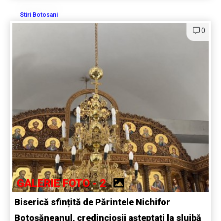
Stiri Botosani
0
GALERIE FOTO - 2
Biserică sfințită de Părintele Nichifor
Botoșăneanul, credincioșii așteptați la slujbă