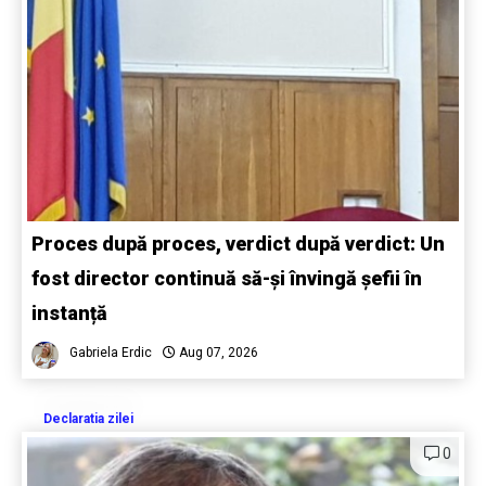
Proces după proces, verdict după verdict: Un
fost director continuă să-și învingă șefii în
instanță
Gabriela Erdic
Aug 07, 2026
Declaratia zilei
0