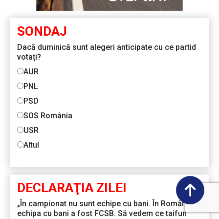
SONDAJ
Dacă duminică sunt alegeri anticipate cu ce partid
votați?
AUR
PNL
PSD
SOS România
USR
Altul
DECLARAŢIA ZILEI
„În campionat nu sunt echipe cu bani. În România
echipa cu bani a fost FCSB. Să vedem ce taifun