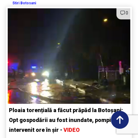
Stiri Botosani
0
Ploaia torențială a făcut prăpăd la Botoșani:
Opt gospodării au fost inundate, pompierii au
intervenit ore în șir -
VIDEO