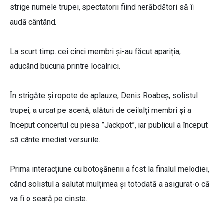
strige numele trupei, spectatorii fiind nerăbdători să îi
audă cântând.
La scurt timp, cei cinci membri și-au făcut apariția,
aducând bucuria printre localnici.
În strigăte și ropote de aplauze, Denis Roabeș, solistul
trupei, a urcat pe scenă, alături de ceilalți membri și a
început concertul cu piesa ”Jackpot”, iar publicul a început
să cânte imediat versurile.
Prima interacțiune cu botoșănenii a fost la finalul melodiei,
când solistul a salutat mulțimea și totodată a asigurat-o că
va fi o seară pe cinste.