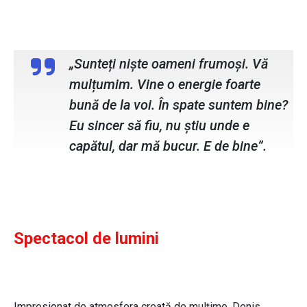
Denis Roabes , solisit vocal The
Motans
„Sunteți niște oameni frumoși. Vă
mulțumim. Vine o energie foarte
bună de la voi. În spate suntem bine?
Eu sincer să fiu, nu știu unde e
capătul, dar mă bucur. E de bine”.
Spectacol de lumini
Impresionat de atmosfera creată de mulțime, Denis