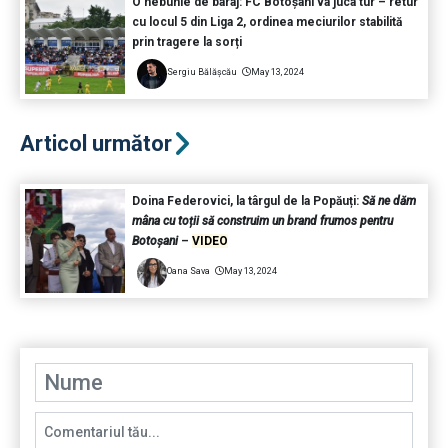
O nebunie de baraj: FC Botoșani va juca tur – retur
cu locul 5 din Liga 2, ordinea meciurilor stabilită
prin tragere la sorți
Sergiu Bălășcău
May 13, 2024
Articol următor
Doina Federovici, la târgul de la Popăuți:
Să ne dăm
mâna cu toții să construim un brand frumos pentru
Botoșani
–
VIDEO
Oana Sava
May 13, 2024