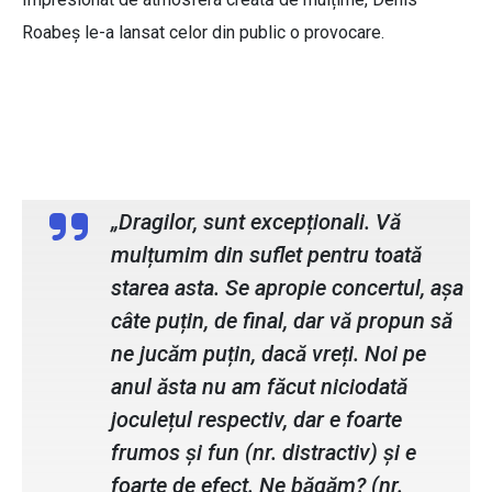
Roabeș le-a lansat celor din public o provocare.
Denis Roabes , solisit vocal The
Motans
„Dragilor, sunt excepționali. Vă
mulțumim din suflet pentru toată
starea asta. Se apropie concertul, așa
câte puțin, de final, dar vă propun să
ne jucăm puțin, dacă vreți. Noi pe
anul ăsta nu am făcut niciodată
joculețul respectiv, dar e foarte
frumos și fun (nr. distractiv) și e
foarte de efect. Ne băgăm? (nr.