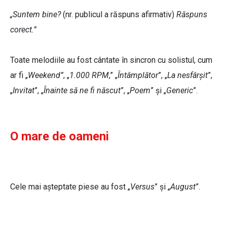
„Suntem bine?
(nr. publicul a răspuns afirmativ)
Răspuns
corect.”
Toate melodiile au fost cântate în sincron cu solistul, cum
ar fi „
Weekend”
, „
1.000 RPM
,” „
Întâmplător
”, „
La nesfârșit
”,
„
Invitat
”, „
Înainte să ne fi născut
”, „
Poem
” și „
Generic
”.
O mare de oameni
Cele mai așteptate piese au fost „
Versus
” și „
August
”.