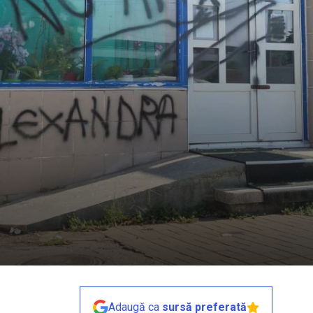
Adaugă ca
sursă preferată