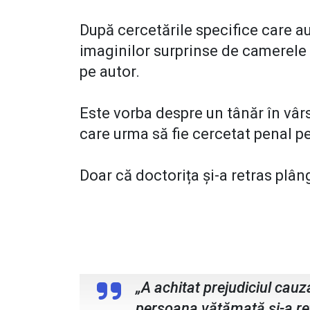
După cercetările specifice care a
imaginilor surprinse de camerele vi
pe autor.
Este vorba despre un tânăr în vâr
care urma să fie cercetat penal p
Doar că doctorița și-a retras plâng
agent șef adjunct Delia Nenișc
Botoșa
„A achitat prejudiciul cauza
persoana vătămată și-a re