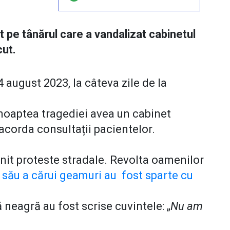
cat pe tânărul care a vandalizat cabinetul
cut.
4 august 2023, la câteva zile de la
 noaptea tragediei avea un cabinet
 acorda consultații pacientelor.
nit proteste stradale. Revolta oamenilor
 său a cărui geamuri au fost sparte cu
ă neagră au fost scrise cuvintele: „
Nu am