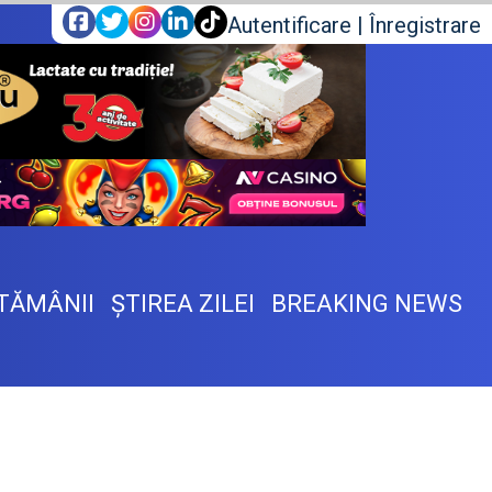
Autentificare
|
Înregistrare
TĂMÂNII
ŞTIREA ZILEI
BREAKING NEWS