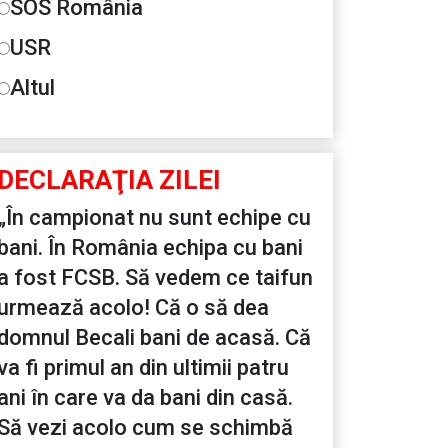
SOS România
USR
Altul
DECLARAŢIA ZILEI
„În campionat nu sunt echipe cu
bani. În România echipa cu bani
a fost FCSB. Să vedem ce taifun
urmează acolo! Că o să dea
domnul Becali bani de acasă. Că
va fi primul an din ultimii patru
ani în care va da bani din casă.
Să vezi acolo cum se schimbă