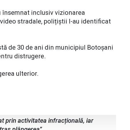
u însemnat inclusiv vizionarea
deo stradale, polițiștii l-au identificat
stă de 30 de ani din municipiul Botoșani
entru distrugere.
erea ulterior.
u, purtător de cuvânt IPJ
ni
t prin activitatea infracțională, iar
tras plângerea”,