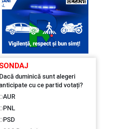
SONDAJ
Dacă duminică sunt alegeri
anticipate cu ce partid votați?
AUR
PNL
PSD