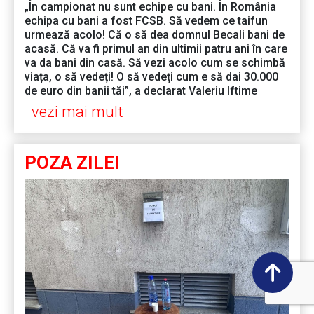
„În campionat nu sunt echipe cu bani. În România
echipa cu bani a fost FCSB. Să vedem ce taifun
urmează acolo! Că o să dea domnul Becali bani de
acasă. Că va fi primul an din ultimii patru ani în care
va da bani din casă. Să vezi acolo cum se schimbă
viața, o să vedeți! O să vedeți cum e să dai 30.000
de euro din banii tăi”, a declarat Valeriu Iftime
vezi mai mult
POZA ZILEI