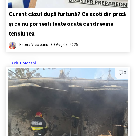
Curent căzut după furtună? Ce scoți din priză
și ce nu pornești toate odată când revine
tensiunea
Estera Vicoleanu
Aug 07, 2026
Stiri Botosani
0