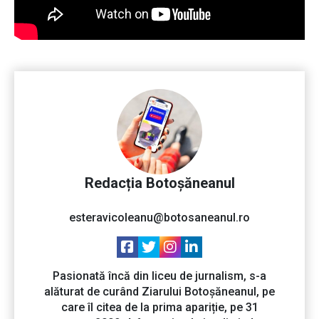
Redacția Botoșăneanul
esteravicoleanu@botosaneanul.ro
Pasionată încă din liceu de jurnalism, s-a
alăturat de curând Ziarului Botoșăneanul, pe
care îl citea de la prima apariție, pe 31