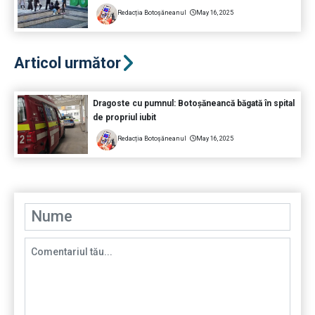
Redacția Botoșăneanul
May 16, 2025
Articol următor
Dragoste cu pumnul: Botoșăneancă băgată în spital
de propriul iubit
Redacția Botoșăneanul
May 16, 2025