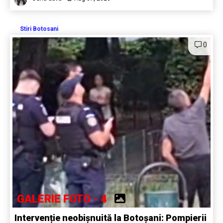
Stiri Botosani
0
GALERIE FOTO - 4
Intervenție neobișnuită la Botoșani: Pompierii