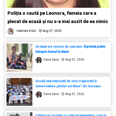
Poliția o caută pe Leonora, femeia care a
plecat de acasă și nu s-a mai auzit de ea nimic
Gabriela Erdic
Aug 07, 2026
Un băiat are nevoie de operație:
Împreună putem
îndrepta drumul lui Matei
Oana Sava
Aug 07, 2026
Școală internațională de vară organizată la
Universitatea „Ștefan cel Mare” din Suceava
Oana Sava
Aug 07, 2026
Căldura nu se bate cu udări la întâmplare: cum ții