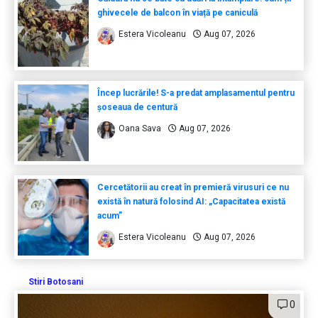
ghivecele de balcon în viață pe caniculă
Estera Vicoleanu
Aug 07, 2026
Încep lucrările! S-a predat amplasamentul pentru
șoseaua de centură
Oana Sava
Aug 07, 2026
Cercetătorii au creat în premieră virusuri ce nu
există în natură folosind AI: „Capacitatea există
acum”
Estera Vicoleanu
Aug 07, 2026
Stiri Botosani
0