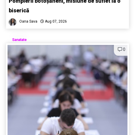
Pompierii botoșăneni, misiune de suflet la o
biserică
Oana Sava
Aug 07, 2026
Sanatate
0