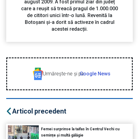
august 2009. A fost primul ziar din județ
care a reușit să treacă pragul de 1.000.000
de cititori unici într-o lună. Revenită la
Botoșani și-a dorit să activeze în cadrul
acestei redacții.
Urmăreşte-ne şi pe
Google News
Articol precedent
Femei surprinse la taifas în Centrul Vechi cu
semințe și multă gălăgie