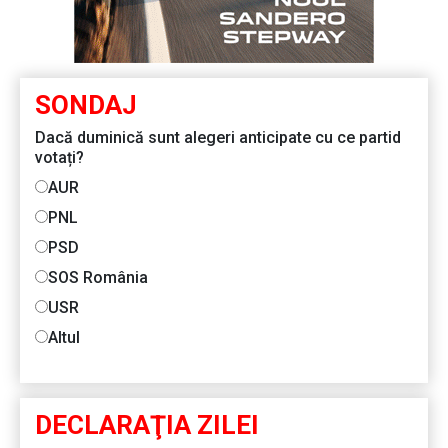
SONDAJ
Dacă duminică sunt alegeri anticipate cu ce partid
votați?
AUR
PNL
PSD
SOS România
USR
Altul
DECLARAŢIA ZILEI